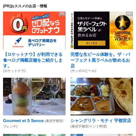
[PR]おススメのお店・情報
PR
PR
【ロケットナウ】が利用できる
完璧な生ビール体験を。ザ・パ
食べログ掲載店舗をご紹介しま
ーフェクト黒ラベルが飲めるお
す。
店
(ロケットナウ)
(サッポロビール)
Gourmet et 5 Sence
シャングリラ・モティ 宇都宮店
(東武宇都宮/
フレンチ)
(東武宇都宮/インド料理)