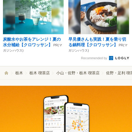
炭酸水やお茶をアレンジ！夏の
早見優さんも実践！夏を乗り切
水分補給【クロワッサン】
る鍋料理【クロワッサン】
PR(マ
PR(マ
ガジンハウス)
ガジンハウス)
Recommended by
栃木
栃木 喫茶店
小山・佐野・栃木 喫茶店
佐野・足利 喫