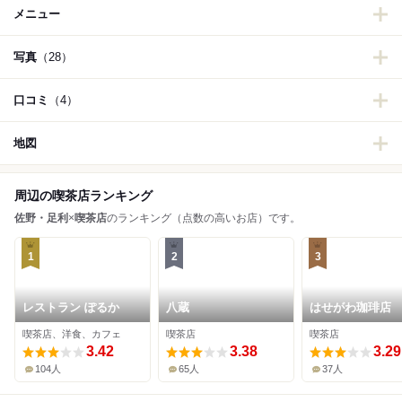
メニュー
写真
（28）
口コミ
（4）
地図
周辺の喫茶店ランキング
佐野・足利
×
喫茶店
のランキング（点数の高いお店）です。
1
2
3
レストラン ぽるか
八蔵
はせがわ珈琲店
喫茶店、洋食、カフェ
喫茶店
喫茶店
3.42
3.38
3.29
104人
65人
37人