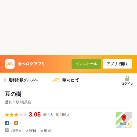
インストール
アプリで開く
足利市駅グルメへ
ログイン
豆の樹
足利市駅/喫茶店
3.05
4
人
196
人
-
-
月曜日、火曜日、日曜日