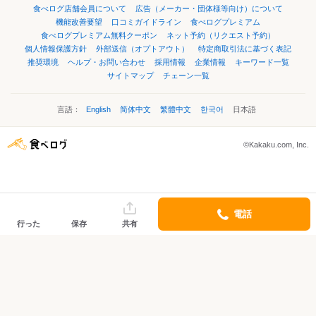
食べログ店舗会員について
広告（メーカー・団体様等向け）について
機能改善要望
口コミガイドライン
食べログプレミアム
食べログプレミアム無料クーポン
ネット予約（リクエスト予約）
個人情報保護方針
外部送信（オプトアウト）
特定商取引法に基づく表記
推奨環境
ヘルプ・お問い合わせ
採用情報
企業情報
キーワード一覧
サイトマップ
チェーン一覧
言語：
English
简体中文
繁體中文
한국어
日本語
©Kakaku.com, Inc.
電話
行った
保存
共有