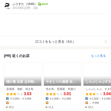
Lunch:
ふりすた
（1646）
2023/06 訪問
1回
口コミをもっと見る（4人）
[PR] 近くのお店
もっと見る
隠れ菴 忍家 足利朝倉
やきとりの扇屋 佐野
しゃぶしゃぶす
店
大町店
ん亭 佐野店
居酒屋、海鮮、焼き鳥
焼き鳥、居酒屋、串揚げ
3.03
3.01
3.04
￥3,000～￥3,999
￥2,000～￥2,999
￥2,000～￥2,999
Dinner:
Dinner:
Dinner:
-
-
～￥999
Lunch:
Lunch:
Lunch:
20人
11人
32人