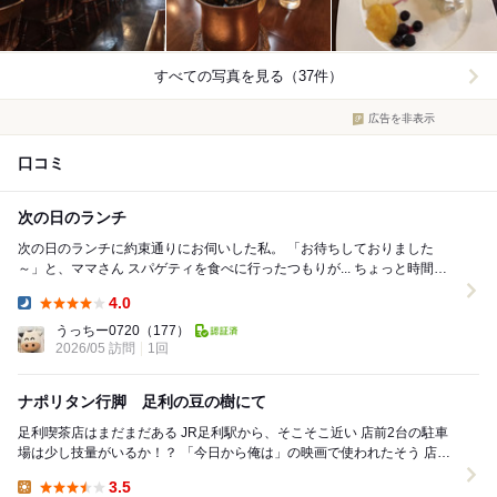
すべての写真を見る（37件）
広告を非表示
口コミ
次の日のランチ
次の日のランチに約束通りにお伺いした私。 「お待ちしておりました
～」と、ママさん スパゲティを食べに行ったつもりが... ちょっと時間が
掛かるとの事でしたので、エビピ...
4.0
Dinner:
うっちー0720
（177）
2026/05 訪問
1回
ナポリタン行脚 足利の豆の樹にて
足利喫茶店はまだまだある JR足利駅から、そこそこ近い 店前2台の駐車
場は少し技量がいるか！？ 「今日から俺は」の映画で使われたそう 店内
は縦長、お好きな席へどうぞとの...
3.5