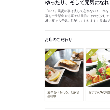
ゆったり、そして元気になれ
「3.11」震災の事は決して忘れない！これ
事を一生懸命やる事で結果的にそれが少しで
暑い夏でも元気に営業しております！是非お
お店のこだわり
料理
料理
通年食べられる、殻付き
おすすめ3点刺
生牡蠣