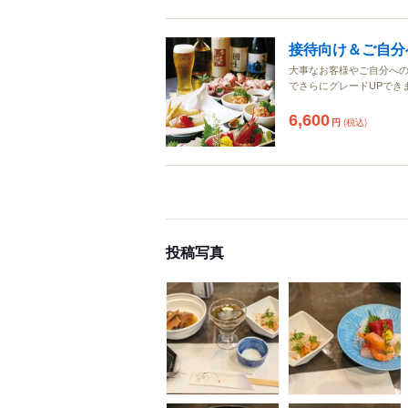
接待向け＆ご自分
大事なお客様やご自分への
でさらにグレードUPでき
6,600
円
(税込)
投稿写真