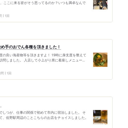
だ、ここに来る皆がそう思ってるのか？いつも満卓なんで
問
1回
決め手のおでん各種を頂きました！
度の良い海産物等を頂きますよ！ 19時に身支度を整えて
問しました。 入店して小上がり席に着座しメニュー...
 訪問
1回
！
でしつが、仕事の関係で初めて市内に宿泊しました。 そ
て、佐野駅周辺のことこちらのお店をチョイスしました。