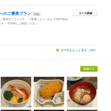
へのご褒美プラン
コース詳細
12品
ご褒美のプランです。 ご希望によりこれより500円刻み
ます。 予約時にご相談ください。
コース
をもっと見る（3件）
投稿する