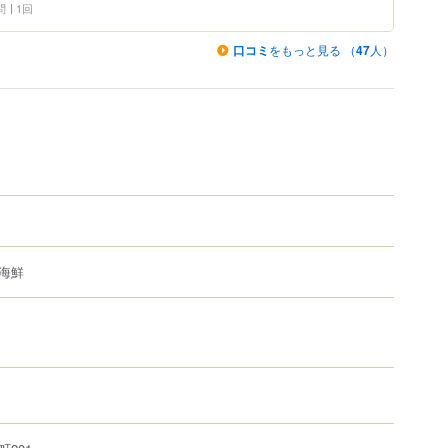
問
1回
口コミ
をもっと見る （
47
人）
海鮮