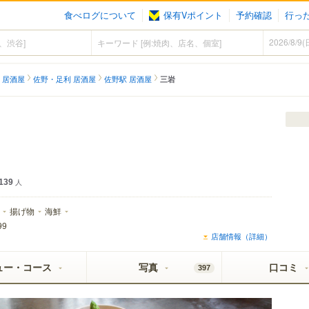
食べログについて
保有Vポイント
予約確認
行っ
 居酒屋
佐野・足利 居酒屋
佐野駅 居酒屋
三岩
139
人
揚げ物
海鮮
99
店舗情報（詳細）
ュー・コース
写真
口コミ
397