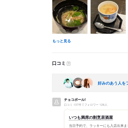
もっと見る
口コミ
？
好みのあう人を
チョコボール!
口コミ 137件
フォロワー 126人
いつも満席の割烹居酒屋
当日予約で、ラッキーにも入店出来ま