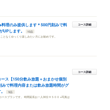
※料理のみ提供します＊500円刻みで料
コース詳細
がUPします。
10品
ることなくゆっくり楽しみたい方にお勧めです。
コース詳細
んコース【150分飲み放題＋おまかせ個別
円刻みで料理内容または飲み放題時間がグ
す。
9品
コースプランです。 時間延長お一人30分￥５００ ※写真は