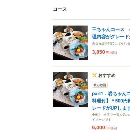
コース
三ちゃんコース 
理内容がグレード
ある程度時間にしばられ
3,850
円
(税込)
おすすめ
飲み放題
part1．岩ちゃ
料理付】＊500
レードがUPしま
全9品 当店で一番人気の
イメージです
6,000
円
(税込)