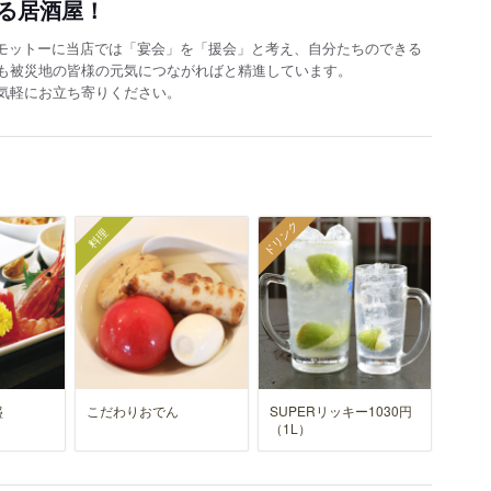
る居酒屋！
をモットーに当店では「宴会」を「援会」と考え、自分たちのできる
も被災地の皆様の元気につながればと精進しています。
気軽にお立ち寄りください。
ドリンク
料理
盛
こだわりおでん
SUPERリッキー1030円
（1L）