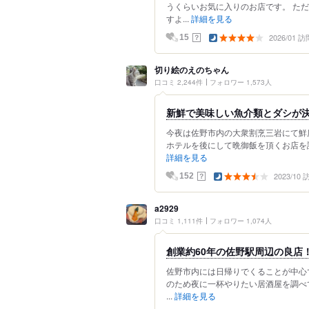
うくらいお気に入りのお店です。 た
すよ...
詳細を見る
2026/01 訪
？
15
切り絵のえのちゃん
口コミ 2,244件
フォロワー 1,573人
新鮮で美味しい魚介類とダシが
今夜は佐野市内の大衆割烹三岩にて鮮
ホテルを後にして晩御飯を頂くお店を訪
詳細を見る
2023/10
？
152
a2929
口コミ 1,111件
フォロワー 1,074人
創業約60年の佐野駅周辺の良店
佐野市内には日帰りでくることが中心
のため夜に一杯やりたい居酒屋を調べ
...
詳細を見る