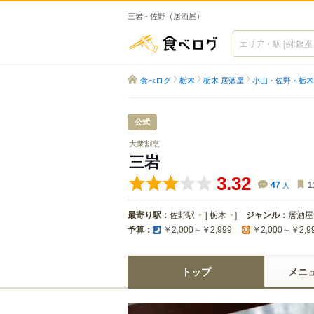
三岩 - 佐野（居酒屋）
食べログ
食べログ
栃木
栃木 居酒屋
小山・佐野・栃木
公式
大衆割烹
三岩
3.32
47
人
1
最寄り駅：
佐野駅
[
栃木
]
ジャンル：
居酒屋
予算：
￥2,000～￥2,999
￥2,000～￥2,9
トップ
メニ