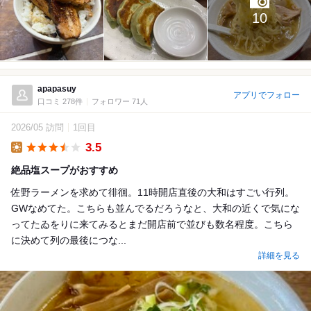
10
apapasuy
アプリでフォロー
口コミ 278件
フォロワー 71人
2026/05 訪問
1回目
3.5
Lunch
絶品塩スープがおすすめ
佐野ラーメンを求めて徘徊。11時開店直後の大和はすごい行列。
GWなめてた。こちらも並んでるだろうなと、大和の近くで気にな
ってたゐをりに来てみるとまだ開店前で並びも数名程度。こちら
に決めて列の最後につな...
詳細を見る