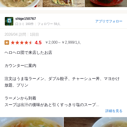
shige150767
アプリでフォロー
口コミ 160件
フォロワー 59人
2026/04 訪問
1回目
4.5
￥2,000～￥2,999/1人
Lunch
ヘロヘロ団で来店したお店
カウンターに案内
注文はうま塩ラーメン、ダブル餃子、チャーシュー丼、マヨかけ
放題、プリン
ラーメンから到着
スープは出汁の後味があと引くすっきり塩のスープ...
詳細を見る