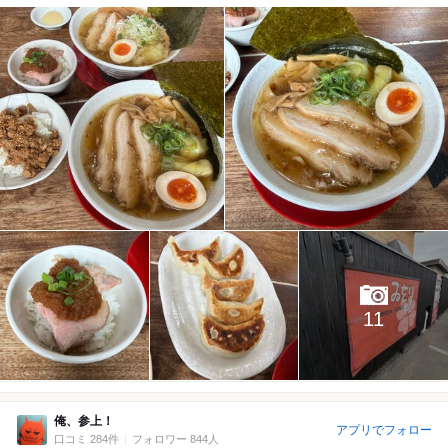
11
俺、参上！
アプリでフォロー
口コミ 284件
フォロワー 844人