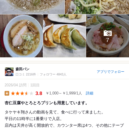
7
森田パン
アプリでフォロー
口コミ 2216件
フォロワー 4843人
2026/04 訪問
1回目
3.8
￥1,000～￥1,999/1人
詳細
Lunch
杏仁豆腐やとろとろプリンも用意しています。
タケヤキ翔さんの動画を見て、食べに行って来ました。
平日の11時半に1番乗りで入店。
店内は天井が高く開放的で、カウンター席は4つ、その他にテーブ