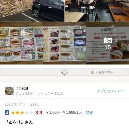
15
広告を非表示
initialzd
アプリでフォロー
口コミ 654件
フォロワー 591人
2026/07 訪問
2回目
3.3
￥1,000～￥1,999/1人
詳細
Dinner
『ゐをり』さん