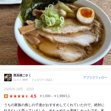
西瓜頭ごさく
アプリでフォロー
口コミ 89件
フォロワー 152人
2026/05 訪問
1回目
4.5
￥1,000～￥1,999/1人
Lunch
うちの家族の推しの子達がおすすめしてくれていたので、絶対に
行きたいと思っていました。めちゃめちゃ美味しかったです。私