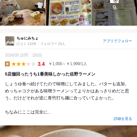
9
ちゅにみちょ
アプリでフォロー
口コミ 122件
フォロワー 33人
2026/05 訪問
1回目
3.4
￥1,000～￥1,999/1人
Lunch
5店舗回ったうち1番美味しかった佐野ラーメン
しょうゆ食べ続けてたので味噌にしてみました。バターも追加。
めっちゃコクがある味噌ラーメンってよりかはあっさりめだと思
う。だけどそれが逆に青竹打ち麺に合っていてよかった。
ちなみにここは完全に...
詳細を見る