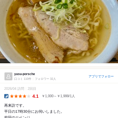
yasu-porsche
アプリでフォロー
口コミ 110件
フォロワー 32人
2026/04 訪問
2回目
4.1
￥1,000～￥1,999/1人
Dinner
再来訪です。
平日の17時30分にお伺いしました。
前回のリベンジ