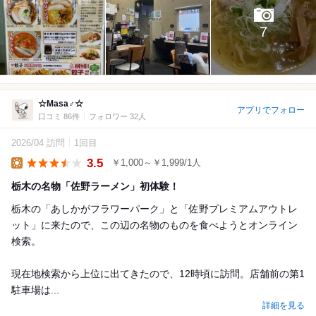
7
☆Masa♂☆
アプリでフォロー
口コミ 86件
フォロワー 32人
2026/04 訪問
1回目
3.5
￥1,000～￥1,999/1人
Lunch
栃木の名物「佐野ラーメン」初体験！
栃木の「あしかがフラワーパーク」と「佐野プレミアムアウトレ
ット」に来たので、この辺の名物のものを食べようとオンライン
検索。
現在地検索から上位に出てきたので、12時頃に訪問。店舗前の第1
駐車場は...
詳細を見る