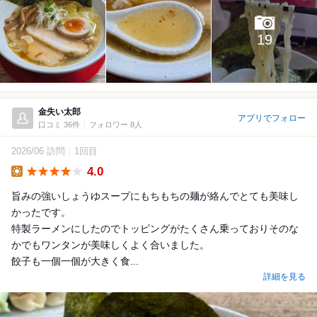
19
金失い太郎
アプリでフォロー
口コミ 36件
フォロワー 8人
2026/06 訪問
1回目
4.0
Lunch
旨みの強いしょうゆスープにもちもちの麺が絡んでとても美味し
かったです。
特製ラーメンにしたのでトッピングがたくさん乗っておりそのな
かでもワンタンが美味しくよく合いました。
餃子も一個一個が大きく食...
詳細を見る