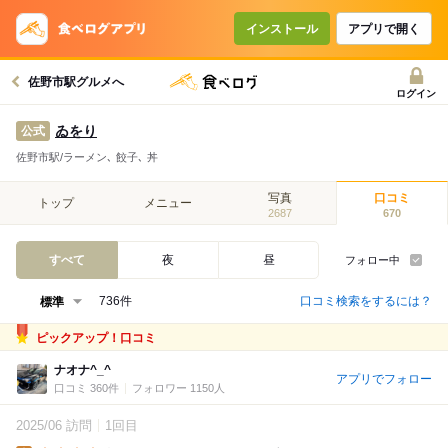
インストール
アプリで開く
佐野市駅グルメへ
ログイン
ゐをり
公式
佐野市駅/ラーメン､ 餃子､ 丼
写真
口コミ
トップ
メニュー
2687
670
すべて
夜
昼
フォロー中
口コミ検索をするには？
736件
ピックアップ！口コミ
ナオナ^_^
アプリでフォロー
口コミ 360件
フォロワー 1150人
2025/06 訪問
1回目