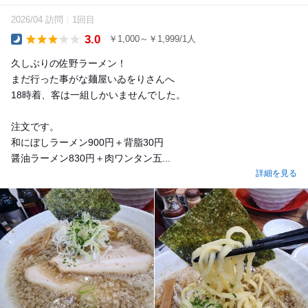
2026/04 訪問
1回目
3.0
￥1,000～￥1,999/1人
Dinner
久しぶりの佐野ラーメン！
まだ行った事がな麺屋いゐをりさんへ
18時着、客は一組しかいませんでした。
注文です。
和にぼしラーメン900円＋背脂30円
醤油ラーメン830円＋肉ワンタン五...
詳細を見る