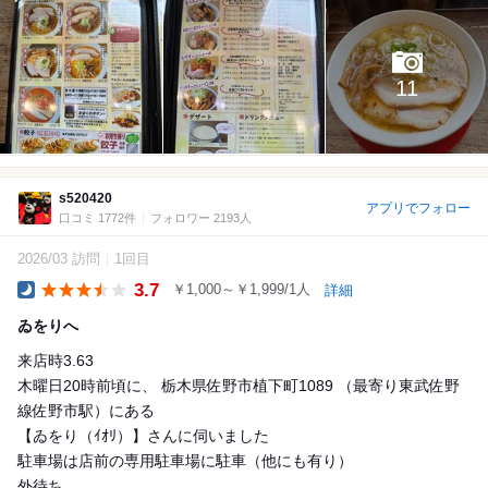
11
s520420
アプリでフォロー
口コミ 1772件
フォロワー 2193人
2026/03 訪問
1回目
3.7
￥1,000～￥1,999/1人
詳細
Dinner
ゐをりへ
来店時3.63
木曜日20時前頃に、 栃木県佐野市植下町1089 （最寄り東武佐野
線佐野市駅）にある
【ゐをり（ｲｵﾘ）】さんに伺いました
駐車場は店前の専用駐車場に駐車（他にも有り）
外待ち...