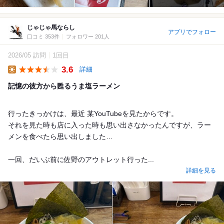
じゃじゃ馬ならし
アプリでフォロー
口コミ 353件
フォロワー 201人
2026/05 訪問
1回目
3.6
詳細
Lunch
記憶の彼方から甦るうま塩ラーメン
行ったきっかけは、最近 某YouTubeを見たからです。
それを見た時も店に入った時も思い出さなかったんですが、ラー
メンを食べたら思い出しました…
一回、だいぶ前に佐野のアウトレット行った...
詳細を見る