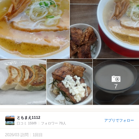
7
ともまえ1112
アプリでフォロー
口コミ 159件
フォロワー 79人
2026/03 訪問
1回目