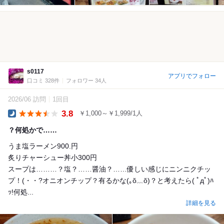
s0117
アプリでフォロー
口コミ 328件
フォロワー 34人
2026/06 訪問
1回目
3.8
￥1,000～￥1,999/1人
Dinner
？何処かで……
うま塩ラーメン900.円
炙りチャーシュー丼小300円
スープは………？塩？……醤油？……優しい感じにニンニクチッ
プ！(・・?オニオンチップ？有るかな(｡ŏ﹏ŏ)？と考えたら( ﾟдﾟ)ﾊ
ｯ!何処...
詳細を見る