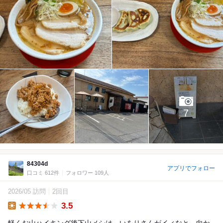
7
84304d
アプリでフォロー
口コミ 612件
フォロワー 109人
2026/05 訪問
2回目
3.5
Lunch
軽くお山ハイキング後下山メシは、いをりさんがイィなと。向か