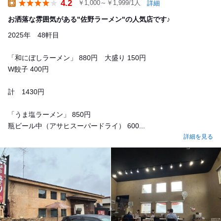
4.2
￥1,000～￥1,999/1人
詳細
Lunch
お洒落な雰囲気がある"佐野ラーメン"の人気店です♪
2025年 48軒目
「和にぼしラーメン」 880円 大盛り 150円
W餃子 400円
計 1430円
「うま塩ラーメン」 850円
瓶ビール中（アサヒスーパードライ） 600...
詳細を見る