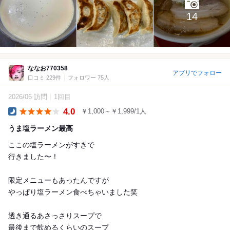
14
ななお770358
アプリでフォロー
口コミ 229件
フォロワー 75人
2026/06 訪問
1回目
4.0
￥1,000～￥1,999/1人
Dinner
うま塩ラーメン最高
ここの塩ラーメンがすきで
行きました〜！
限定メニューもあったんですが
やっぱり塩ラーメン食べちゃいました笑
透き通るあさっさりスープで
最後まで飲めるくらいのスープ