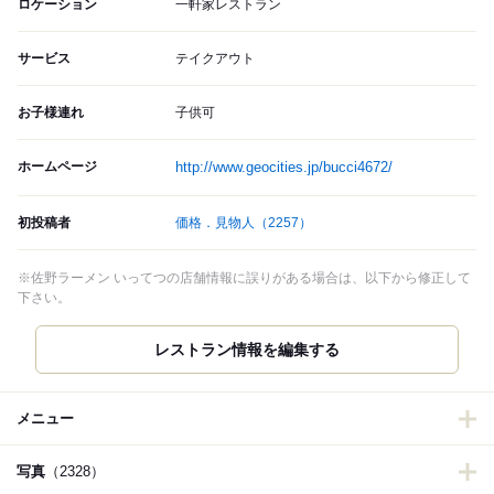
ロケーション
一軒家レストラン
サービス
テイクアウト
お子様連れ
子供可
ホームページ
http://www.geocities.jp/bucci4672/
初投稿者
価格．見物人
（2257）
※佐野ラーメン いってつの店舗情報に誤りがある場合は、以下から修正して
下さい。
レストラン情報を編集する
メニュー
写真
（2328）