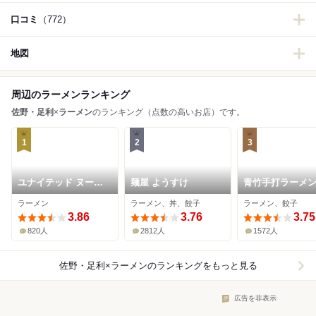
口コミ
（772）
地図
周辺のラーメンランキング
佐野・足利
×
ラーメン
のランキング（点数の高いお店）です。
1
2
3
ユナイテッド ヌード
麺屋 ようすけ
青竹手打ラーメン
ル アメノオト
向屋
ラーメン
ラーメン、丼、餃子
ラーメン、餃子
3.86
3.76
3.75
820人
2812人
1572人
佐野・足利×ラーメン
のランキングをもっと見る
広告を非表示