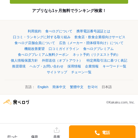
アプリなら1ヶ月無料でランキング検索！
利用規約
食べログについて
携帯電話番号認証とは
口コミ・ランキングに対する取り組み
飲食店・飲食企業様向けサービス
食べログ店舗会員について
広告（メーカー・団体様等向け）について
機能改善要望
口コミガイドライン
食べログプレミアム
食べログプレミアム無料クーポン
ネット予約（リクエスト予約）
個人情報保護方針
外部送信（オプトアウト）
特定商取引法に基づく表記
推奨環境
ヘルプ・お問い合わせ
採用情報
企業情報
キーワード一覧
サイトマップ
チェーン一覧
言語：
English
简体中文
繁體中文
한국어
日本語
©Kakaku.com, Inc.
電話
行った
保存
共有