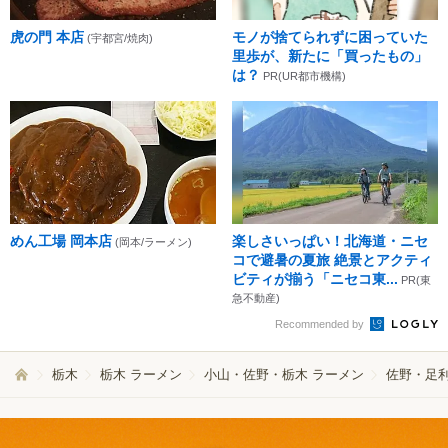
虎の門 本店
モノが捨てられずに困っていた
(宇都宮/焼肉)
里歩が、新たに「買ったもの」
は？
PR(UR都市機構)
めん工場 岡本店
楽しさいっぱい！北海道・ニセ
(岡本/ラーメン)
コで避暑の夏旅 絶景とアクティ
ビティが揃う「ニセコ東...
PR(東
急不動産)
Recommended by
栃木
栃木 ラーメン
小山・佐野・栃木 ラーメン
佐野・足利