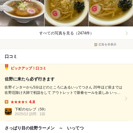
すべての写真を見る（2474件）
広告を非表示
口コミ
ピックアップ！口コミ
佐野に来たら必ず行きます
佐野インターから5分ほどのところにあるいってつさん 20年ほど前までは
佐野厄除け大師で初詣をして アウトレットで新春セールを楽しみ いって
つでラーメンを食べて帰るという思い出の店 前回は今の車を買った慣ら
4.8
し運転で来たので6年ぶり。 今回はまた車を買い替えることになったので
Lunch:
ラストドライブ...
下町のセレブ
（59）
2025/12 訪問
1回
さっぱり目の佐野ラーメン ～ いってつ