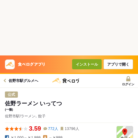
コースで使えるクーポン
戻る
クーポンを利用せず予約する
インストール
アプリで開く
佐野市駅グルメへ
ログイン
公式
佐野ラーメン いってつ
(一徹)
佐野市駅/ラーメン､ 餃子
3.59
772
人
13796
人
￥1,000～￥1,999
～￥999