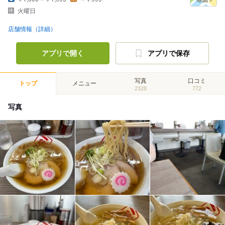
火曜日
店舗情報（詳細）
アプリで開く
アプリで保存
写真
口コミ
トップ
メニュー
2328
772
写真