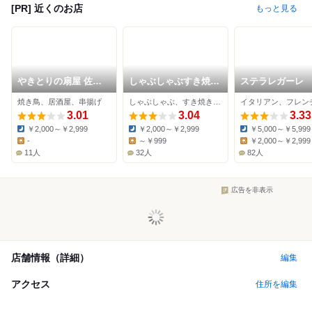
[PR] 近くのお店
もっと見る
やきとりの扇屋 佐野
しゃぶしゃぶすき焼ど
ステラレガーレ
大町店
ん亭 佐野店
焼き鳥、居酒屋、串揚げ
しゃぶしゃぶ、すき焼き、日本料理
3.01
3.04
3.33
￥2,000～￥2,999
￥2,000～￥2,999
￥5,000～￥5,999
Dinner:
Dinner:
Dinner:
-
～￥999
￥2,000～￥2,999
Lunch:
Lunch:
Lunch:
11人
32人
82人
広告を非表示
店舗情報（詳細）
編集
アクセス
住所を編集