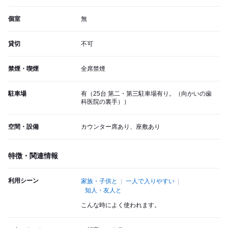
個室
無
貸切
不可
禁煙・喫煙
全席禁煙
駐車場
有（25台 第二・第三駐車場有り。（向かいの歯
科医院の裏手））
空間・設備
カウンター席あり、座敷あり
特徴・関連情報
利用シーン
家族・子供と
一人で入りやすい
知人・友人と
こんな時によく使われます。