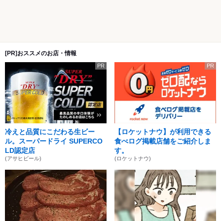
[PR]おススメのお店・情報
PR
PR
冷えと品質にこだわる生ビー
【ロケットナウ】が利用できる
ル。スーパードライ SUPERCO
食べログ掲載店舗をご紹介しま
LD認定店
す。
(アサヒビール)
(ロケットナウ)