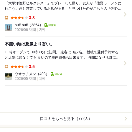
「太平洋佐野ヒルクレスト」でプレーした帰り、友人が「佐野ラーメンに
行こう。通し営業しているお店がある」と見つけたのがこちらの「佐野ラ
ーメン いってつ」です。自分も友人も全く覚えてな...
3.8
Lunch:
buff-buff
（3854）
2026/06 訪問
2回
不揃い麺は想像より旨い。
11時オープンで10時30分に訪問。 先客は1組2名。 機械で受付予約する
と店舗に居なくても 良いので車内待機も出来ます。 時間になり店舗に戻
るとお客さん増えてます。 ...
3.5
Lunch:
ウオッチメン
（403）
2026/05 訪問
1回
口コミをもっと見る（772人）