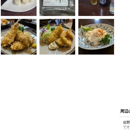
周辺
佐野
です