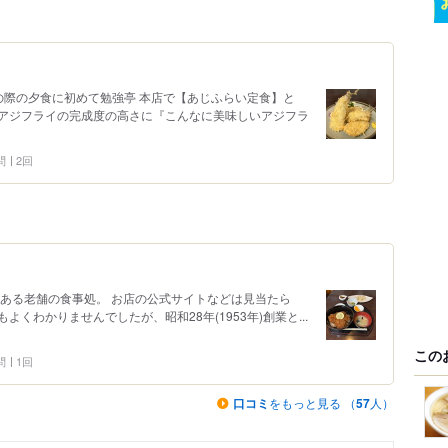
の際の夕食に初めて勉強亭 本店で【あじふらい定食】と
アジフライの完成度の高さに『こんなに美味しいアジフラ
問
2回
にある老舗の食事処。 お店の公式サイトなどは見当たら
くわかりませんでしたが、昭和28年(1953年)創業と...
この
問
1回
口コミ
をもっと見る （
57
人）