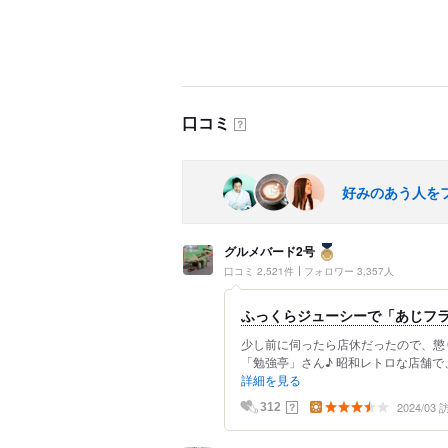
口コミ
？
好みのあう人を
グルメバード2号
口コミ 2,521件
フォロワー 3,357人
ふっくらジューシーで「あじフラ
少し前に伺ったら店休だったので、懲
「勉強亭」さん♪ 昭和レトロな店舗で
詳細を見る
2024/03
？
312