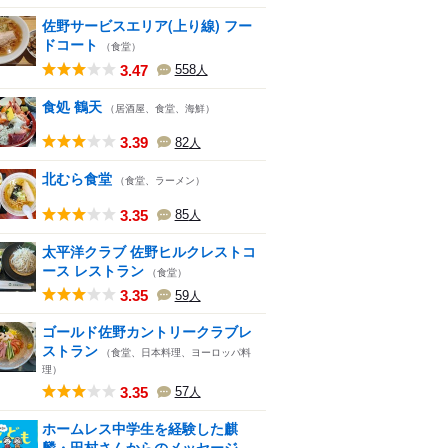
佐野サービスエリア(上り線) フー
ドコート
（食堂）
3.47
558
人
食処 鶴天
（居酒屋、食堂、海鮮）
3.39
82
人
北むら食堂
（食堂、ラーメン）
3.35
85
人
太平洋クラブ 佐野ヒルクレストコ
ース レストラン
（食堂）
3.35
59
人
ゴールド佐野カントリークラブレ
ストラン
（食堂、日本料理、ヨーロッパ料
理）
3.35
57
人
ホームレス中学生を経験した麒
麟・田村さんからのメッセージ