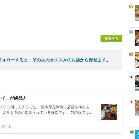
1
2
投稿する
3
フォローすると、その人のオススメのお店から探せます。
4
イ」が絶品♪
5
りずに伺ってきました。 栃木県足利市に店舗を構える
、定食を中心に提供されている食堂です。 前情報では...
 訪問
1回