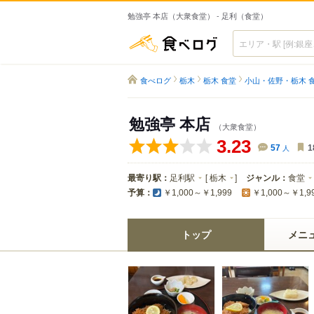
勉強亭 本店（大衆食堂） - 足利（食堂）
食べログ
食べログ
栃木
栃木 食堂
小山・佐野・栃木 
勉強亭 本店
（大衆食堂）
3.23
57
人
1
最寄り駅：
足利駅
[
栃木
]
ジャンル：
食堂
予算：
￥1,000～￥1,999
￥1,000～￥1,9
トップ
メニ