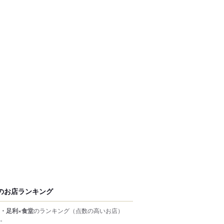
のお店ランキング
・足利×食堂
のランキング
（点数の高いお店）
。