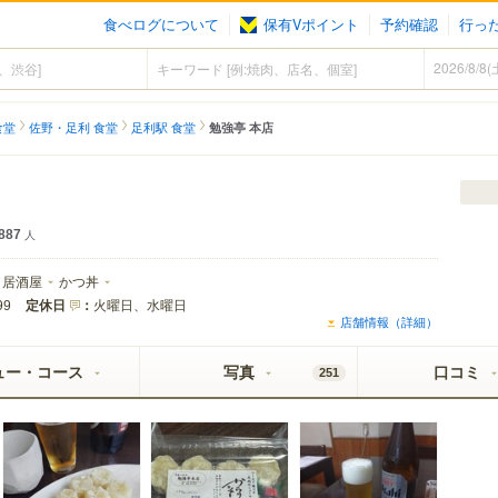
食べログについて
保有Vポイント
予約確認
行っ
食堂
佐野・足利 食堂
足利駅 食堂
勉強亭 本店
887
人
居酒屋
かつ丼
定休日
：
火曜日、水曜日
99
店舗情報（詳細）
ュー・コース
写真
口コミ
251