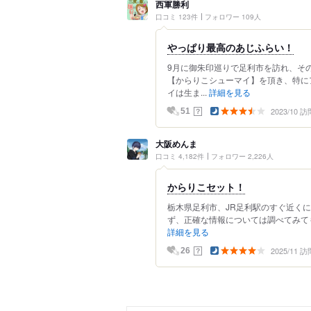
西軍勝利
口コミ 123件
フォロワー 109人
やっぱり最高のあじふらい！
9月に御朱印巡りで足利市を訪れ、そ
【からりこシューマイ】を頂き、特に
イは生ま...
詳細を見る
2023/10 訪
？
51
大阪めんま
口コミ 4,182件
フォロワー 2,226人
からりこセット！
栃木県足利市、JR足利駅のすぐ近く
ず、正確な情報については調べてみてもよ
詳細を見る
2025/11 訪
？
26