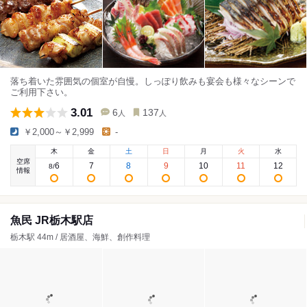
落ち着いた雰囲気の個室が自慢。しっぽり飲みも宴会も様々なシーンで
ご利用下さい。
3.01
6
137
人
人
￥2,000～￥2,999
-
木
金
土
日
月
火
水
空席
6
7
8
9
10
11
12
8
/
情報
魚民 JR栃木駅店
栃木駅 44m / 居酒屋、海鮮、創作料理