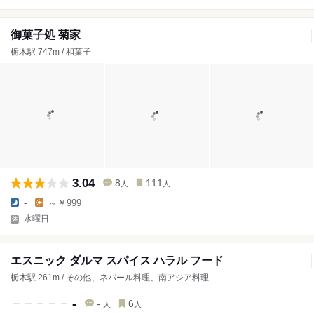
御菓子処 菊家
栃木駅 747m / 和菓子
3.04
8
111
人
人
-
～￥999
水曜日
エスニック ダルマ スパイス ハラル フード
栃木駅 261m / その他、ネパール料理、南アジア料理
-
-
6
人
人