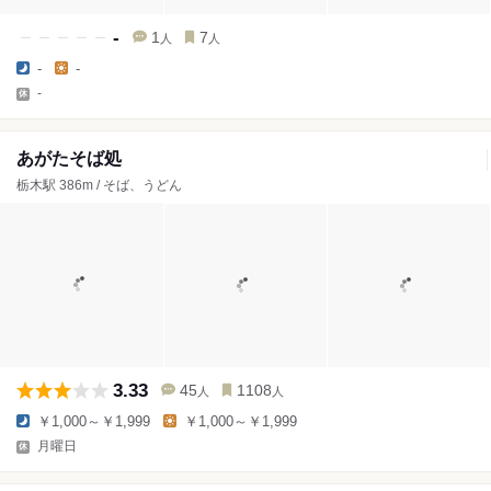
-
1
7
人
人
-
-
-
あがたそば処
栃木駅 386m / そば、うどん
3.33
45
1108
人
人
￥1,000～￥1,999
￥1,000～￥1,999
月曜日