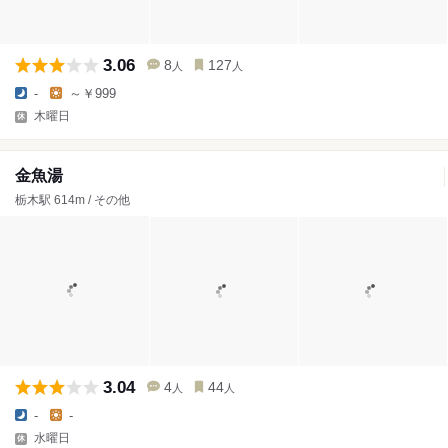
3.06
8
127
人
人
-
～￥999
木曜日
金魚湯
栃木駅 614m / その他
3.04
4
44
人
人
-
-
水曜日