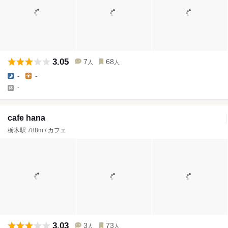
3.05
7
68
人
人
-
-
-
cafe hana
栃木駅 788m / カフェ
3.03
3
73
人
人