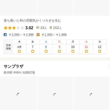
落ち着いた和の雰囲気がくつろぎを生む
3.02
19
152
人
人
￥2,000～￥2,999
￥1,000～￥1,999
木
金
土
日
月
火
水
空席
6
7
8
9
10
11
12
8
/
情報
サンプラザ
栃木駅 446m / 結婚式場