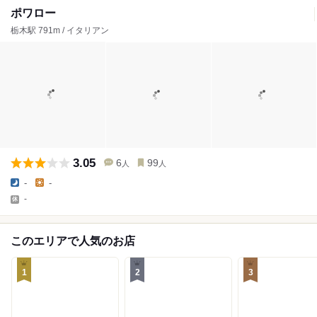
ポワロー
栃木駅 791m / イタリアン
3.05
6
99
人
人
-
-
-
このエリアで人気のお店
1
2
3