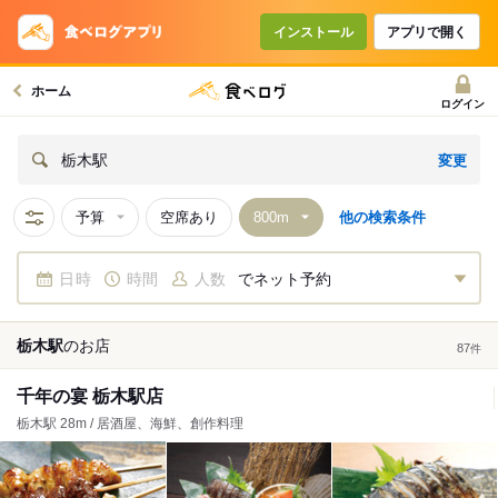
インストール
アプリで開く
ホーム
ログイン
変更
栃木駅
予算
空席あり
他の検索条件
日時
時間
人数
でネット予約
栃木駅
の
お店
87
件
千年の宴 栃木駅店
栃木駅 28m / 居酒屋、海鮮、創作料理