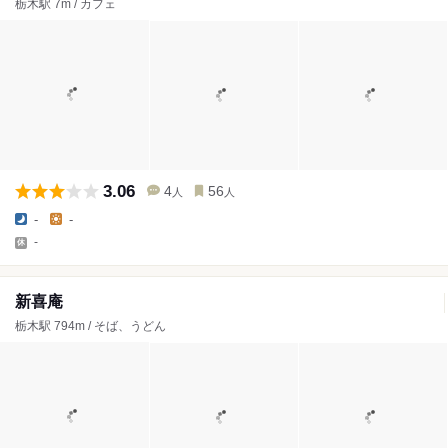
栃木駅 7m / カフェ
3.06
4
56
人
人
-
-
-
新喜庵
栃木駅 794m / そば、うどん