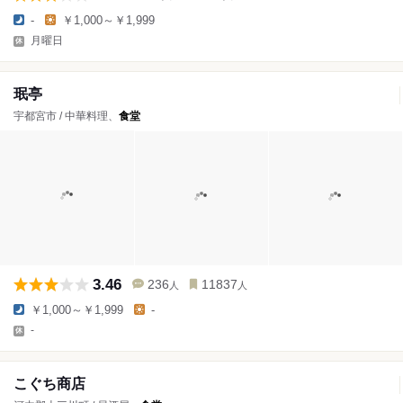
-
￥1,000～￥1,999
月曜日
珉亭
宇都宮市 / 中華料理、
食堂
3.46
236
11837
人
人
￥1,000～￥1,999
-
-
こぐち商店