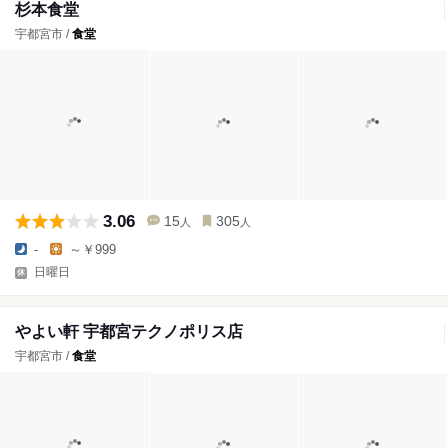
杉本食堂
宇都宮市 /
食堂
3.06
15
305
人
人
-
～￥999
日曜日
やよい軒 宇都宮テクノポリス店
宇都宮市 /
食堂