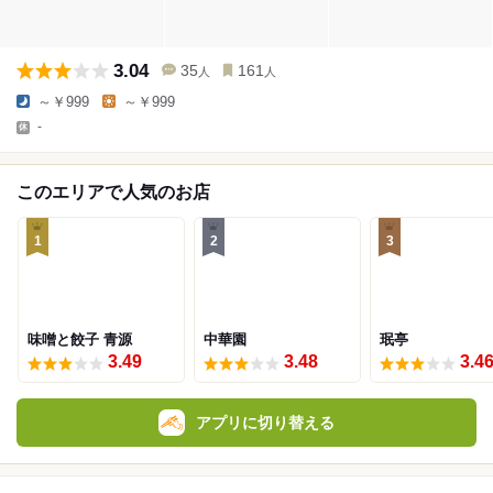
3.04
35
161
人
人
～￥999
～￥999
-
このエリアで人気のお店
1
2
3
味噌と餃子 青源
中華園
珉亭
3.49
3.48
3.4
アプリに切り替える