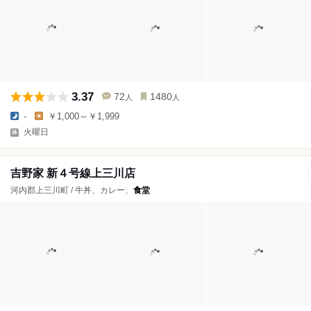
3.37
72
1480
人
人
-
￥1,000～￥1,999
火曜日
吉野家 新４号線上三川店
河内郡上三川町 / 牛丼、カレー、
食堂