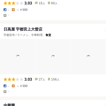
3.03
15
60
人
人
-
～￥999
-
日高屋 宇都宮上大曽店
宇都宮市 / ラーメン、中華料理、
食堂
3.03
27
156
人
人
-
～￥999
-
中華園