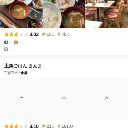
3.02
15
40
人
人
-
-
-
土鍋ごはん まんま
宇都宮市 /
食堂
3.16
21
1518
人
人