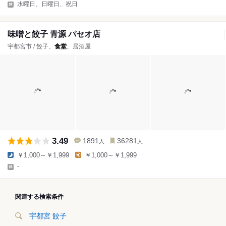
水曜日、日曜日、祝日
味噌と餃子 青源 パセオ店
宇都宮市 / 餃子、
食堂
、居酒屋
3.49
1891
36281
人
人
￥1,000～￥1,999
￥1,000～￥1,999
-
関連する検索条件
宇都宮 餃子