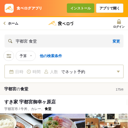
インストール
アプリで開く
ホーム
ログイン
変更
宇都宮 食堂
予算
他の検索条件
日時
時間
人数
でネット予約
宇都宮
の
食堂
175
件
すき家 宇都宮御幸ヶ原店
宇都宮市 / 牛丼、カレー、
食堂