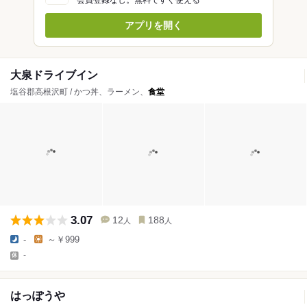
会員登録なし。無料ですぐ使える
アプリを開く
大泉ドライブイン
塩谷郡高根沢町 / かつ丼、ラーメン、
食堂
3.07
12
188
人
人
-
～￥999
-
はっぽうや