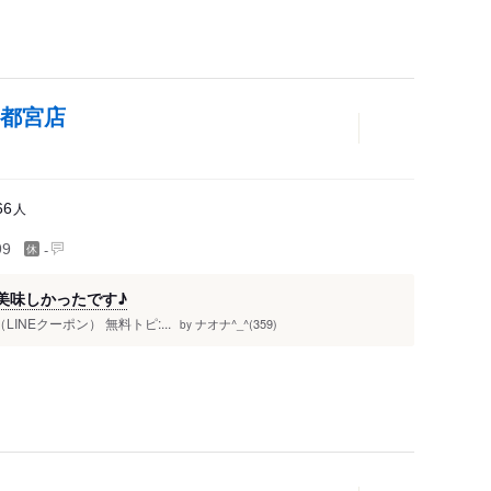
宇都宮店
人
66
-
99
美味しかったです♪
LINEクーポン） 無料トピ:...
ナオナ^_^(359)
by