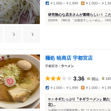
￥1,000～￥1,999
￥1,000～￥1,9
研究熱心な店主さんが素晴らしい！ こだ
2026年 18軒目 「淡麗煮干しらーめん」 1000円
麺処 暁商店 宇都宮店
宇都宮市 /
ラーメン
3.36
人
80
14
￥1,000～￥1,999
￥1,000～￥1,9
✨♬ネギたっぷり『ネギラーメン』餡たっ
定)...
お昼時はほぼ満席状態～空いてるのはカウンター