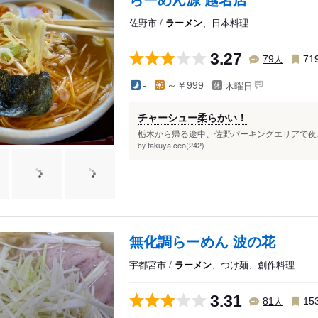
佐野市 /
ラーメン
、日本料理
3.27
人
79
71
木曜日
-
～￥999
チャーシュー柔らかい！
栃木から帰る途中、佐野パーキングエリアで夜ご
takuya.ceo(242)
by
無化調らーめん 波の花
宇都宮市 /
ラーメン
、つけ麺、創作料理
3.31
人
81
15