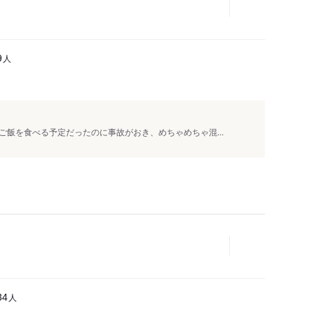
人
9
飯を食べる予定だったのに事故がおき、めちゃめちゃ混...
人
34