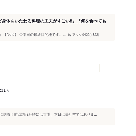
ど身体をいたわる料理の工夫がすごい‼️』『何を食べても
【No.5】 ◇本日の最終目的地です。...
アツシ0422(1822)
by
人
231
到着！前回訪れた時には大雨、本日は曇り空ではありま...