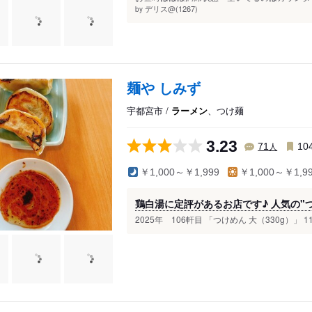
デリス@(1267)
by
麺や しみず
宇都宮市 /
ラーメン
、つけ麺
3.23
人
71
10
￥1,000～￥1,999
￥1,000～￥1,9
鶏白湯に定評があるお店です♪ 人気の"つけ
2025年 106軒目 「つけめん 大（330g）」 113