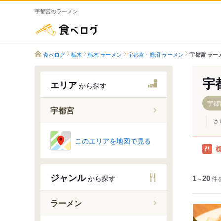
宇都宮のラーメン
食べログ
食べログ
栃木
栃木 ラーメン
宇都宮・鹿沼 ラーメン
宇都宮 ラー
宇
エリア
から探す
宇都
宇都宮
さ
宇都宮駅
このエリアを地図で見る
東宿郷駅
駅東公園
ジャンル
から探す
1
峰駅
～
20
件
陽東３丁
ラーメン
宇都宮大学
平石駅