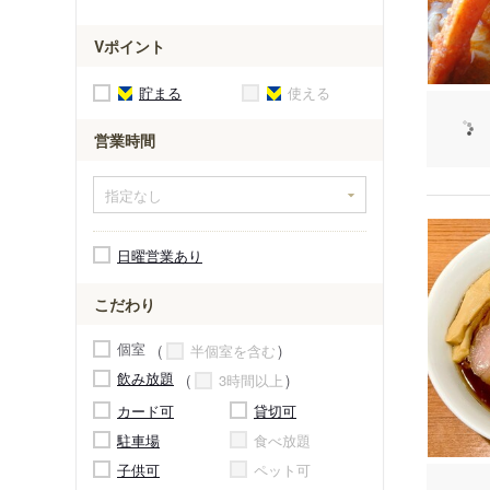
Vポイント
貯まる
使える
営業時間
日曜営業あり
こだわり
個室
半個室を含む
飲み放題
3時間以上
カード可
貸切可
駐車場
食べ放題
子供可
ペット可