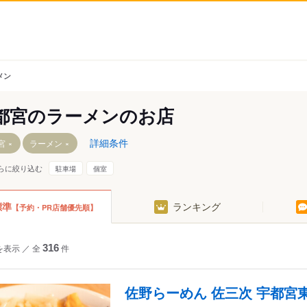
メン
都宮のラーメンのお店
詳細条件
宮
ラーメン
らに絞り込む
駐車場
個室
東口駅
飛山城跡駅
芳賀町工業団地管理センター前駅
標準
ランキング
【予約・PR店舗優先順】
清陵高校前駅
かしの森公園前駅
前駅
清原地区市民センター前駅
芳賀・高根沢工業団地駅
を表示
／
全
316
件
グリーンスタジアム前駅
石橋駅
目駅
ゆいの杜西駅
雀宮駅
陽東キャンパス駅
ゆいの杜中央駅
宇都宮駅
佐野らーめん 佐三次 宇都宮
ゆいの杜東駅
岡本駅