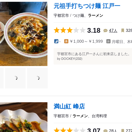
元祖手打ちつけ麺 江戸一
宇都宮市 / つけ麺、
ラーメン
3.18
人
47
32
月曜日、木
-
￥1,000～￥1,999
宇都宮市にある江戸一さんに初来店しました。 店
DOCKEY(232)
by
満山紅 峰店
宇都宮市 /
ラーメン
、台湾料理
3.07
人
28
27