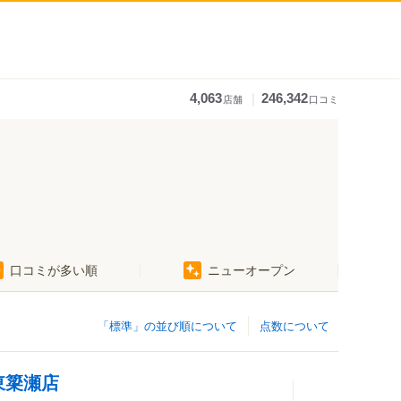
｜
4,063
246,342
店舗
口コミ
西川田駅
口コミが多い順
ニューオープン
江曽島駅
南宇都宮駅
東武宇都宮駅
「標準」の並び順について
点数について
東簗瀬店