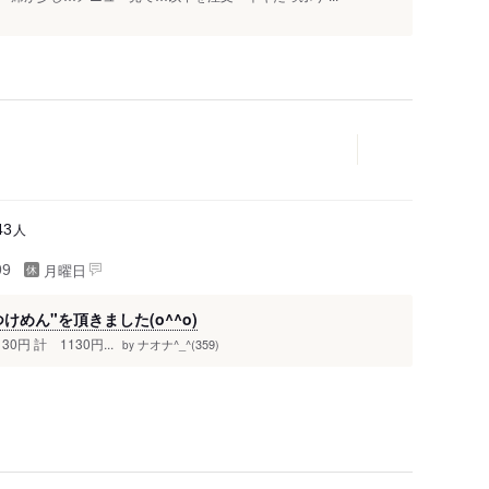
人
43
月曜日
99
めん"を頂きました(o^^o)
0円 計 1130円...
ナオナ^_^(359)
by