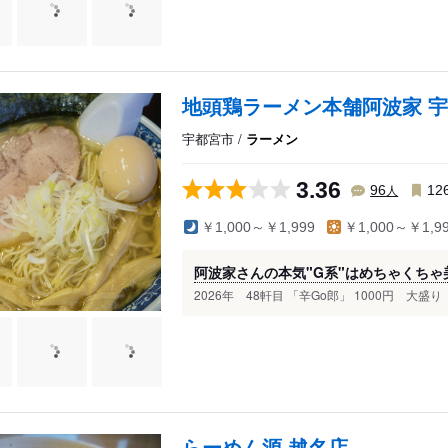
地頭鶏ラーメン本舗阿波家 
宇都宮市 /
ラーメン
3.36
人
96
12
￥1,000～￥1,999
￥1,000～￥1,9
阿波家さんの本気"G系"はめちゃくちゃ
2026年 48軒目 「辛Go郎」 1000円 大盛り（
らーめん源 越名店