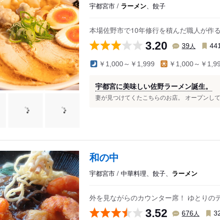
宇都宮市 /
ラーメン
、餃子
小学校前駅
芳賀台駅
鶴田駅
本場佐野市で10年修行を積んだ職人が作
3.20
人
39
44
￥1,000～￥1,999
￥1,000～￥1,9
宇都宮に美味しい佐野ラーメン誕生。
妻が見つけてくたこちらのお店。 オープンして2
和の中
宇都宮市 / 中華料理、餃子、
ラーメン
外を見ながらのカウンター席！ ゆとりの
3.52
人
676
3