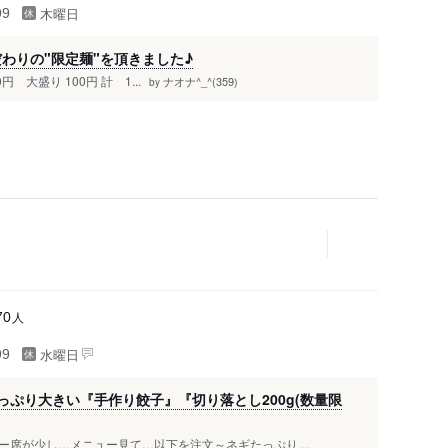
木曜日
99
わりの"限定麺"を頂きました♪
 大盛り 100円 計 1...
ナオナ^_^(359)
by
人
70
水曜日
99
ぷり大きい『手作り餃子』『切り落とし200g(数量限
席が少し…メニュー見て…以下を注文～ネギたっぷり ...