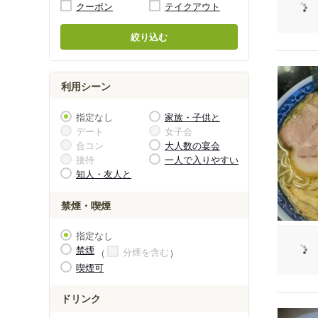
クーポン
テイクアウト
絞り込む
利用シーン
指定なし
家族・子供と
デート
女子会
合コン
大人数の宴会
接待
一人で入りやすい
知人・友人と
禁煙・喫煙
指定なし
禁煙
分煙を含む
喫煙可
ドリンク