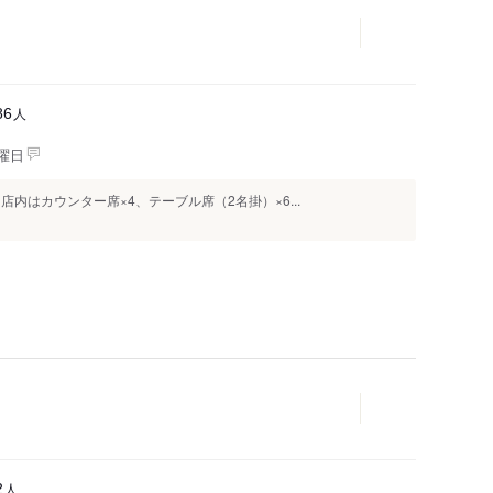
人
86
曜日
内はカウンター席×4、テーブル席（2名掛）×6...
人
2