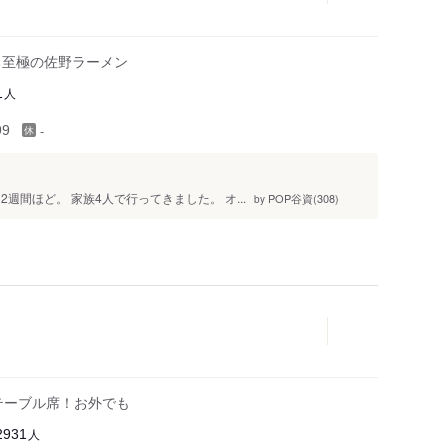
る至極の佐野ラーメン
人
1
-
99
週間ほど。 家族4人で行ってきました。 オ...
POP谷資(308)
by
テーブル席！お外でも
人
2931