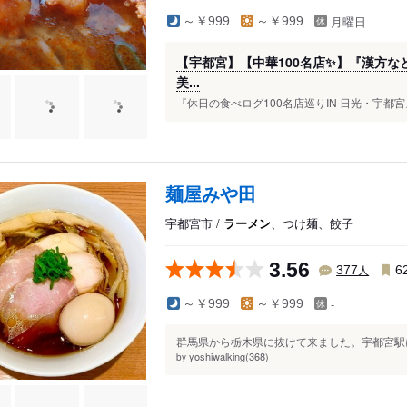
月曜日
～￥999
～￥999
【宇都宮】【中華100名店✨】『漢方な
美...
『休日の食べログ100名店巡りIN 日光・宇都宮』
麺屋みや田
宇都宮市 /
ラーメン
、つけ麺、餃子
3.56
人
377
6
-
～￥999
～￥999
群馬県から栃木県に抜けて来ました。宇都宮駅に
yoshiwalking(368)
by