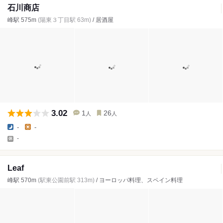
石川商店
峰駅 575m
(陽東３丁目駅 63m)
/ 居酒屋
3.02
1
26
人
人
-
-
-
Leaf
峰駅 570m
(駅東公園前駅 313m)
/ ヨーロッパ料理、スペイン料理