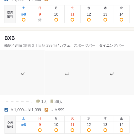
土
日
月
火
水
木
金
空席
8
9
10
11
12
13
14
8
/
情報
BXB
峰駅 484m
(陽東３丁目駅 299m)
/ カフェ、スポーツバー、ダイニングバー
-
1
38
人
人
￥1,000～￥1,999
～￥999
土
日
月
火
水
木
金
空席
8
9
10
11
12
13
14
8
/
情報