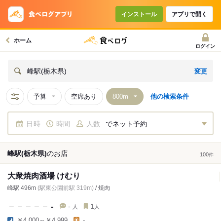
インストール
アプリで開く
ホーム
ログイン
変更
峰駅(栃木県)
予算
空席あり
他の検索条件
日時
時間
人数
でネット予約
峰駅(栃木県)
の
お店
100
件
大衆焼肉酒場 けむり
峰駅 496m
(駅東公園前駅 319m)
/ 焼肉
-
-
1
人
人
￥4,000～￥4,999
-