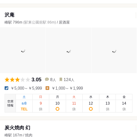
沢庵
峰駅 796m
(駅東公園前駅 86m)
/ 居酒屋
3.05
8
124
人
人
￥5,000～￥5,999
￥1,000～￥1,999
土
日
月
火
水
木
金
空席
8
9
10
11
12
13
14
8
/
情報
炭火焼肉 幻
峰駅 167m / 焼肉