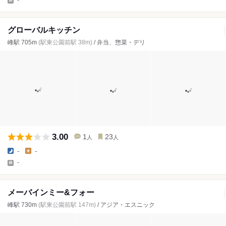
グローバルキッチン
峰駅 705m
(駅東公園前駅 38m)
/ 弁当、惣菜・デリ
3.00
1
23
人
人
-
-
-
メーバインミー&フォー
峰駅 730m
(駅東公園前駅 147m)
/ アジア・エスニック