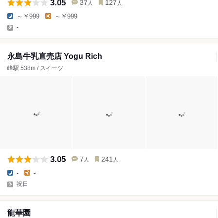
3.05
37
127
人
人
～￥999
～￥999
-
永島牛乳直売店 Yogu Rich
峰駅 538m / スイーツ
3.05
7
241
人
人
-
-
祝日
龍華園