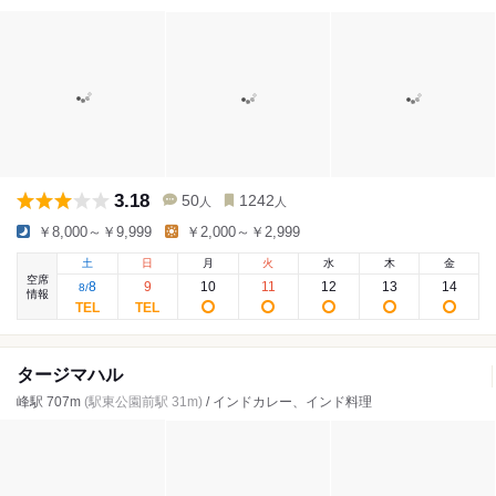
3.18
50
1242
人
人
￥8,000～￥9,999
￥2,000～￥2,999
土
日
月
火
水
木
金
空席
8
9
10
11
12
13
14
8
/
情報
タージマハル
峰駅 707m
(駅東公園前駅 31m)
/ インドカレー、インド料理