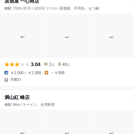
居酒屋 一心商店
峰駅 732m
(駅東公園前駅 153m)
/ 居酒屋、手羽先、もつ鍋
3.04
2
48
人
人
￥2,000～￥2,999
～￥999
月曜日
満山紅 峰店
峰駅 84m / ラーメン、台湾料理