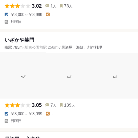
3.02
1
73
人
人
￥3,000～￥3,999
-
月曜日
いざかや笑門
峰駅 785m
(駅東公園前駅 256m)
/ 居酒屋、海鮮、創作料理
3.05
7
139
人
人
￥3,000～￥3,999
-
日曜日