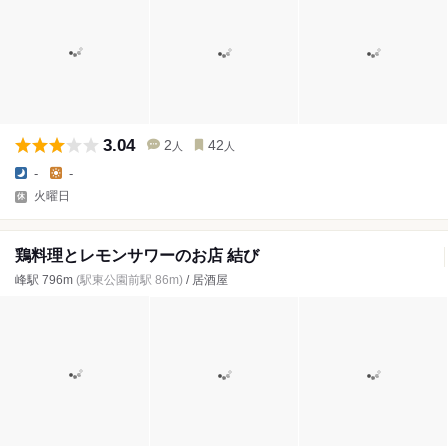
3.04
2
42
人
人
-
-
火曜日
鶏料理とレモンサワーのお店 結び
峰駅 796m
(駅東公園前駅 86m)
/ 居酒屋