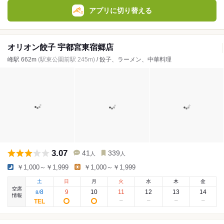
アプリに切り替える
オリオン餃子 宇都宮東宿郷店
峰駅 662m
(駅東公園前駅 245m)
/ 餃子、ラーメン、中華料理
3.07
41
339
人
人
￥1,000～￥1,999
￥1,000～￥1,999
土
日
月
火
水
木
金
空席
8
9
10
11
12
13
14
8
/
情報