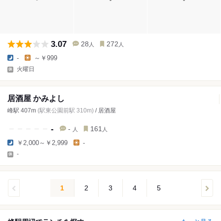
3.07
28
272
人
人
-
～￥999
火曜日
居酒屋 かみよし
峰駅 407m
(駅東公園前駅 310m)
/ 居酒屋
-
-
161
人
人
￥2,000～￥2,999
-
-
1
2
3
4
5