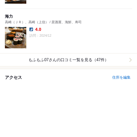
海力
高崎（ＪＲ）、高崎（上信） / 居酒屋、海鮮、寿司
4.0
Dinner:
訪問：2024/12
もふもふ07
さんの口コミ一覧を見る（47件）
アクセス
住所を編集