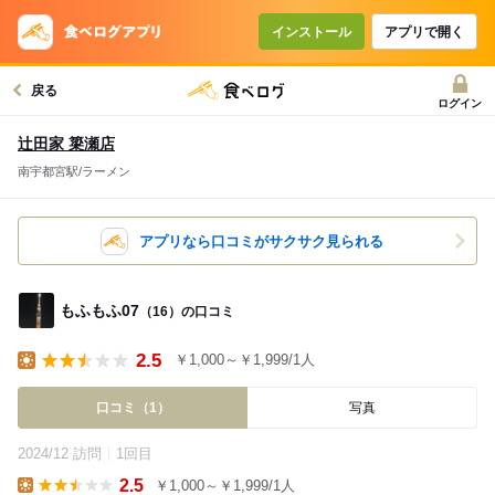
インストール
アプリで開く
戻る
ログイン
辻田家 簗瀬店
南宇都宮駅/ラーメン
アプリなら口コミがサクサク見られる
もふもふ07
（16）の口コミ
2.5
￥1,000～￥1,999/1人
Lunch
口コミ（1）
写真
2024/12 訪問
1回目
2.5
￥1,000～￥1,999/1人