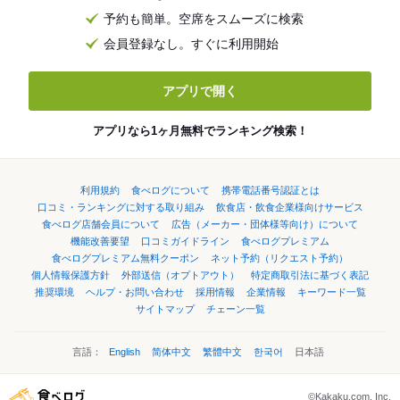
予約も簡単。空席をスムーズに検索
会員登録なし。すぐに利用開始
アプリで開く
アプリなら1ヶ月無料でランキング検索！
利用規約
食べログについて
携帯電話番号認証とは
口コミ・ランキングに対する取り組み
飲食店・飲食企業様向けサービス
食べログ店舗会員について
広告（メーカー・団体様等向け）について
機能改善要望
口コミガイドライン
食べログプレミアム
食べログプレミアム無料クーポン
ネット予約（リクエスト予約）
個人情報保護方針
外部送信（オプトアウト）
特定商取引法に基づく表記
推奨環境
ヘルプ・お問い合わせ
採用情報
企業情報
キーワード一覧
サイトマップ
チェーン一覧
言語：
English
简体中文
繁體中文
한국어
日本語
©Kakaku.com, Inc.