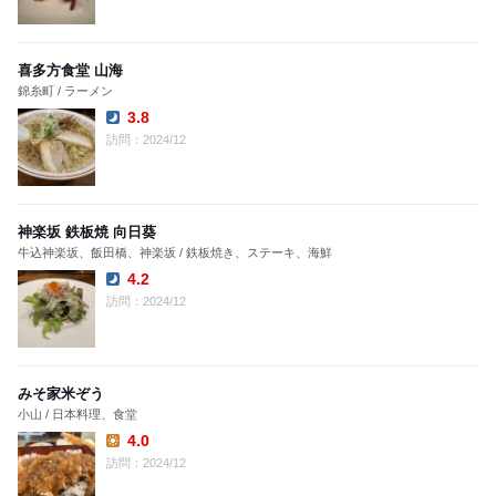
喜多方食堂 山海
錦糸町 / ラーメン
3.8
Dinner:
訪問：2024/12
神楽坂 鉄板焼 向日葵
牛込神楽坂、飯田橋、神楽坂 / 鉄板焼き、ステーキ、海鮮
4.2
Dinner:
訪問：2024/12
みそ家米ぞう
小山 / 日本料理、食堂
4.0
Lunch:
訪問：2024/12