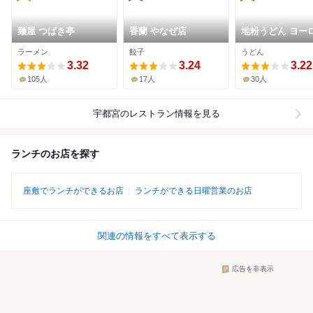
麺屋 つばき亭
香蘭 やなぜ店
地粉うどん ヨー
パ 本店
ラーメン
餃子
うどん
3.32
3.24
3.22
105人
17人
30人
宇都宮
のレストラン情報を見る
ランチのお店を探す
座敷でランチができるお店
ランチができる日曜営業のお店
関連の情報をすべて表示する
広告を非表示