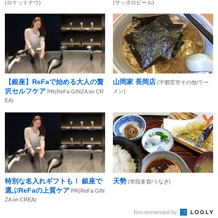
(ロケットナウ)
(サッポロビール)
【銀座】ReFaで始める大人の贅
山岡家 長岡店
(宇都宮市その他/ラー
沢セルフケア
メン)
PR(ReFa GINZA on CR
EA)
特別な名入れギフトも！ 銀座で
天勢
(常陸多賀/うなぎ)
選ぶReFaの上質ケア
PR(ReFa GIN
ZA on CREA)
Recommended by