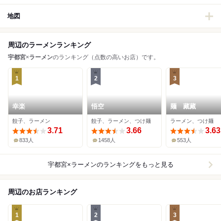
地図
周辺のラーメンランキング
宇都宮
×
ラーメン
のランキング（点数の高いお店）です。
1
2
3
幸楽
悟空
麺 藏藏
餃子、ラーメン
餃子、ラーメン、つけ麺
ラーメン、つけ麺
3.71
3.66
3.63
833人
1458人
553人
宇都宮×ラーメン
のランキングをもっと見る
周辺のお店ランキング
1
2
3