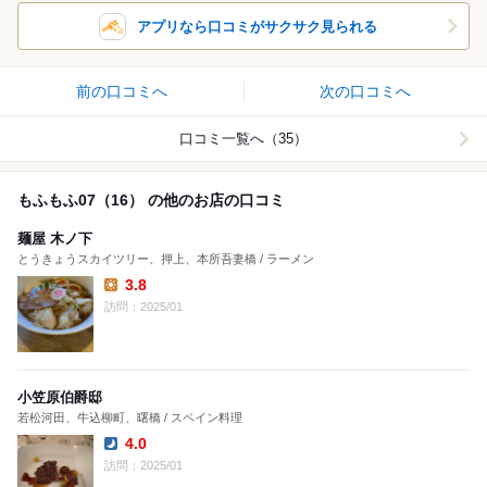
アプリなら口コミがサクサク見られる
前の口コミへ
次の口コミへ
口コミ一覧へ（35）
もふもふ07（16） の他のお店の口コミ
麺屋 木ノ下
とうきょうスカイツリー、押上、本所吾妻橋 / ラーメン
3.8
Lunch:
訪問：2025/01
小笠原伯爵邸
若松河田、牛込柳町、曙橋 / スペイン料理
4.0
Dinner:
訪問：2025/01