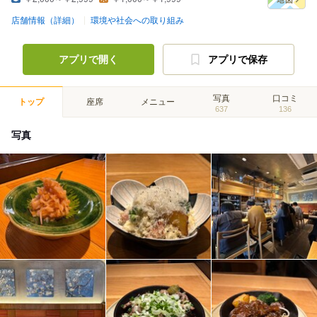
店舗情報（詳細）
環境や社会への取り組み
アプリで開く
アプリで保存
写真
口コミ
トップ
座席
メニュー
637
136
写真