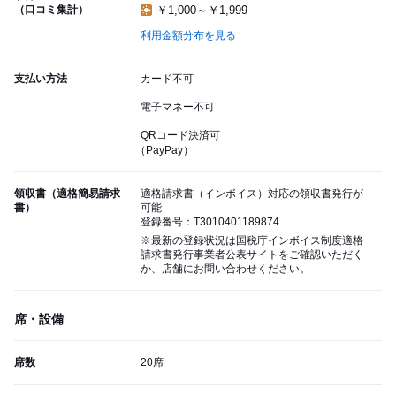
（口コミ集計）
￥1,000～￥1,999
利用金額分布を見る
支払い方法
カード不可
電子マネー不可
QRコード決済可
（PayPay）
領収書（適格簡易請求
適格請求書（インボイス）対応の領収書発行が
書）
可能
登録番号：T3010401189874
※最新の登録状況は国税庁インボイス制度適格
請求書発行事業者公表サイトをご確認いただく
か、店舗にお問い合わせください。
席・設備
席数
20席