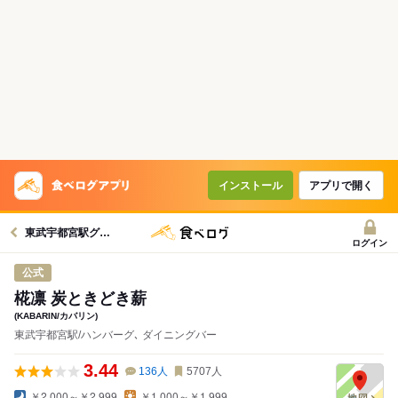
インストール
アプリで開く
東武宇都宮駅グルメへ
ログイン
公式
椛凛 炭ときどき薪
(KABARIN/カバリン)
東武宇都宮駅/ハンバーグ､ ダイニングバー
3.44
136
人
5707
人
￥2,000～￥2,999
￥1,000～￥1,999