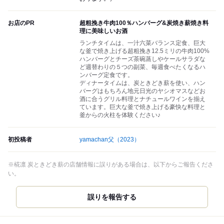
お店のPR
超粗挽き牛肉100％ハンバーグ&炭焼き薪焼き料
理に美味しいお酒
ランチタイムは、一汁六菜バランス定食、巨大
な釜で焼き上げる超粗挽き12.5ミリの牛肉100%
ハンバーグとチーズ茶碗蒸しやケールサラダな
ど週替わりの５つの副菜、毎週食べたくなるハ
ンバーグ定食です。
ディナータイムは、炭ときどき薪を使い、ハン
バーグはもちろん地元日光のヤシオマスなどお
酒に合うグリル料理とナチュールワインを揃え
ています。巨大な釜で焼き上げる豪快な料理と
釜からの火柱を体験ください♪
初投稿者
yamachan父
（2023）
※椛凛 炭ときどき薪の店舗情報に誤りがある場合は、以下からご報告くださ
い。
誤りを報告する