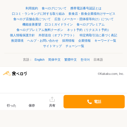
利用規約
食べログについて
携帯電話番号認証とは
口コミ・ランキングに対する取り組み
飲食店・飲食企業様向けサービス
食べログ店舗会員について
広告（メーカー・団体様等向け）について
機能改善要望
口コミガイドライン
食べログプレミアム
食べログプレミアム無料クーポン
ネット予約（リクエスト予約）
個人情報保護方針
外部送信（オプトアウト）
特定商取引法に基づく表記
推奨環境
ヘルプ・お問い合わせ
採用情報
企業情報
キーワード一覧
サイトマップ
チェーン一覧
言語：
English
简体中文
繁體中文
한국어
日本語
©Kakaku.com, Inc.
電話
行った
保存
共有