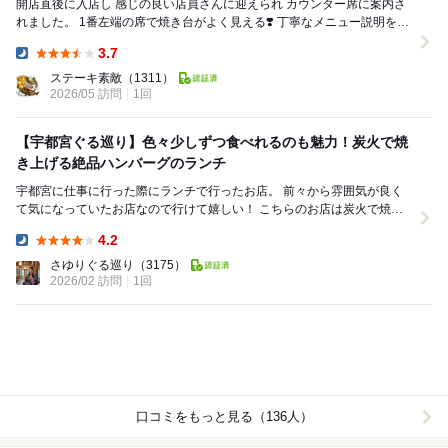
開店直後に入店し 感じの良い店員さんに迎えられ カウンター席に案内さ
れました。 1番左端の席で焼き台がよく見える❣️ 丁寧なメニュー説明を受
けて 炭焼...
3.7
Dinner:
ステーキ素敵
（1311）
2026/05 訪問
1回
【宇都宮ぐる巡り】色々少しずつ食べれるのも魅力！炭火で焼
き上げる絶品ハンバーグのランチ
宇都宮に仕事に行った際にランチで行ったお店。 前々から雰囲気が良く
て気になっていたお店なので行けて嬉しい！ こちらのお店は炭火で焼い
たハンバーグが食べられるお店。 ランチでは...
4.2
Dinner:
さゆりぐる巡り
（3175）
2026/02 訪問
1回
口コミをもっと見る（136人）