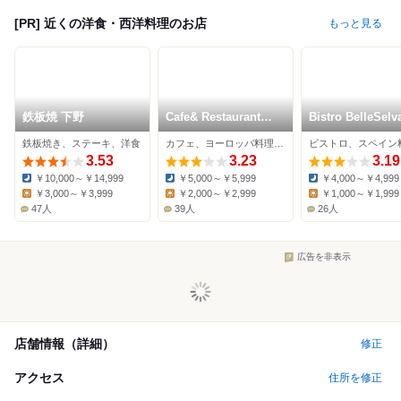
[PR] 近くの洋食・西洋料理のお店
もっと見る
鉄板焼 下野
Cafe& Restaurant
Bistro BelleSelv
OASIS
鉄板焼き、ステーキ、洋食
カフェ、ヨーロッパ料理、ビュッフェ
3.53
3.23
3.19
￥10,000～￥14,999
￥5,000～￥5,999
￥4,000～￥4,999
Dinner:
Dinner:
Dinner:
￥3,000～￥3,999
￥2,000～￥2,999
￥1,000～￥1,999
Lunch:
Lunch:
Lunch:
47人
39人
26人
広告を非表示
店舗情報（詳細）
修正
アクセス
住所を修正