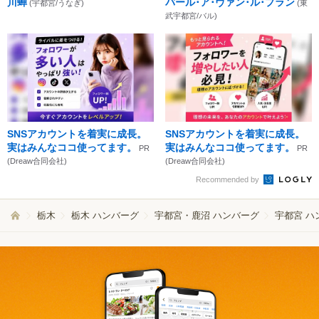
川蝉
バール･ア･ヴァン･ル･プラン
(宇都宮/うなぎ)
(東
武宇都宮/バル)
SNSアカウントを着実に成長。
SNSアカウントを着実に成長。
実はみんなココ使ってます。
実はみんなココ使ってます。
PR
PR
(Dreaw合同会社)
(Dreaw合同会社)
Recommended by
栃木
栃木 ハンバーグ
宇都宮・鹿沼 ハンバーグ
宇都宮 ハ