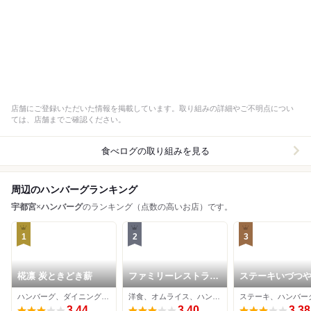
店舗にご登録いただいた情報を掲載しています。取り組みの詳細やご不明点につい
ては、店舗までご確認ください。
食べログの取り組みを見る
周辺のハンバーグランキング
宇都宮
×
ハンバーグ
のランキング（点数の高いお店）です。
1
2
3
椛凛 炭ときどき薪
ファミリーレストラン
ステーキいづつや
オックス
岡店
ハンバーグ、ダイニングバー
洋食、オムライス、ハンバーグ
ステーキ、ハンバー
3.44
3.40
3.38