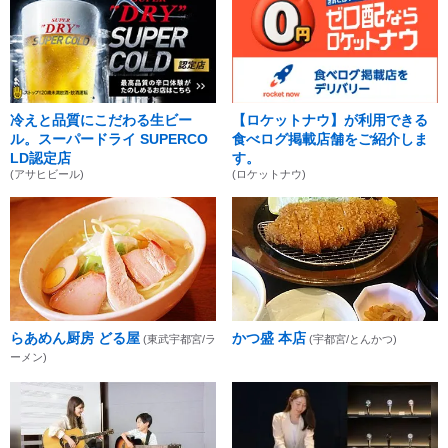
冷えと品質にこだわる生ビー
【ロケットナウ】が利用できる
ル。スーパードライ SUPERCO
食べログ掲載店舗をご紹介しま
LD認定店
す。
(アサヒビール)
(ロケットナウ)
らあめん厨房 どる屋
かつ盛 本店
(東武宇都宮/ラ
(宇都宮/とんかつ)
ーメン)