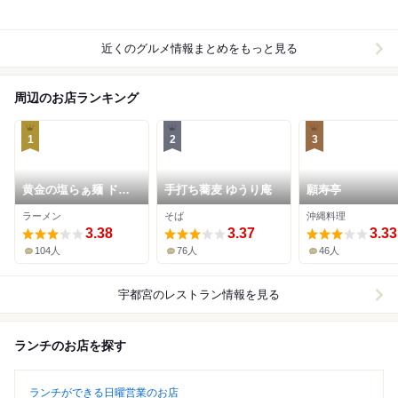
近くのグルメ情報まとめをもっと見る
周辺のお店ランキング
1
2
3
黄金の塩らぁ麺 ドゥ
手打ち蕎麦 ゆうり庵
願寿亭
エ イタリアン 宇都宮
ラーメン
そば
沖縄料理
店
3.38
3.37
3.33
104人
76人
46人
宇都宮
のレストラン情報を見る
ランチのお店を探す
ランチができる日曜営業のお店