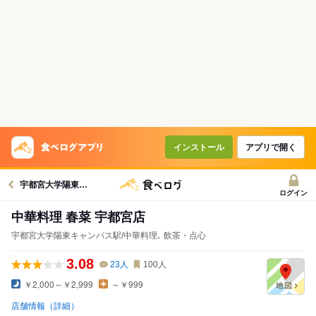
インストール
アプリで開く
宇都宮大学陽東キャンパス駅グルメへ
ログイン
中華料理 春菜 宇都宮店
宇都宮大学陽東キャンパス駅/中華料理､ 飲茶・点心
3.08
23
人
100
人
￥2,000～￥2,999
～￥999
店舗情報（詳細）