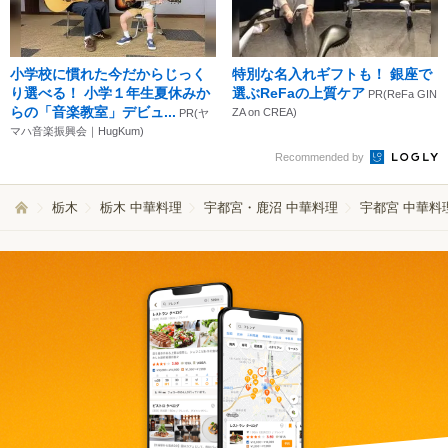
小学校に慣れた今だからじっく
特別な名入れギフトも！ 銀座で
り選べる！ 小学１年生夏休みか
選ぶReFaの上質ケア
PR(ReFa GIN
らの「音楽教室」デビュ...
ZA on CREA)
PR(ヤ
マハ音楽振興会｜HugKum)
Recommended by
栃木
栃木 中華料理
宇都宮・鹿沼 中華料理
宇都宮 中華料