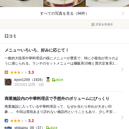
すべての写真を見る（94件）
広告を非表示
口コミ
メニューいろいろ、好みに応じて！
一般的大陸系中華料理店の様にメニューが豊富で、特に小籠包が売りのよ
うに感じられる。ランチのセットメニューは麺飯系10種と贅沢定食系10
種ありセット内容が良いようだ。今回は贅沢セット...
3.3
Lunch:
kyon1209
（1928）
2025/02 訪問
1回
商業施設内の中華料理店で予想外のボリュームにびっくり
商業施設に入っている中華料理店って、なぜか当たり外れが大きい印
象…。 今回は普段あまり訪れない施設内ということもあり、少し不安な
がらも意を決して入店してみました。 まず驚いたの...
3.2
Dinner:
shibainu_09
（37）