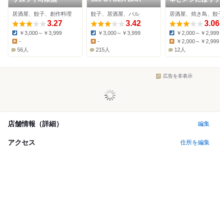
ル 宇都宮店
居酒屋、餃子、創作料理
餃子、居酒屋、バル
居酒屋、焼き鳥、餃
3.27
3.42
3.06
￥3,000～￥3,999
￥3,000～￥3,999
￥2,000～￥2,999
Dinner:
Dinner:
Dinner:
-
-
￥2,000～￥2,999
Lunch:
Lunch:
Lunch:
56人
215人
12人
広告を非表示
店舗情報（詳細）
編集
アクセス
住所を編集