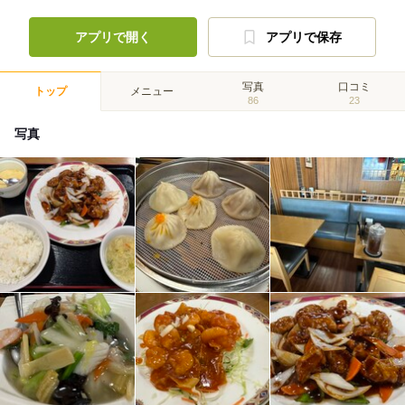
アプリで開く
アプリで保存
写真
口コミ
トップ
メニュー
86
23
写真