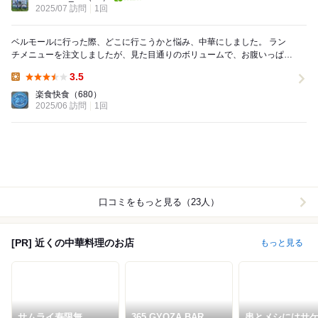
2025/07 訪問
1回
ベルモールに行った際、どこに行こうかと悩み、中華にしました。 ラン
チメニューを注文しましたが、見た目通りのボリュームで、お腹いっぱい
になりました。 定食、麺類、炒飯と、ランチメ...
3.5
Lunch:
楽食快食
（680）
2025/06 訪問
1回
口コミをもっと見る（23人）
[PR] 近くの中華料理のお店
もっと見る
サムライ寿限無
365 GYOZA BAR
串とメシにはサ