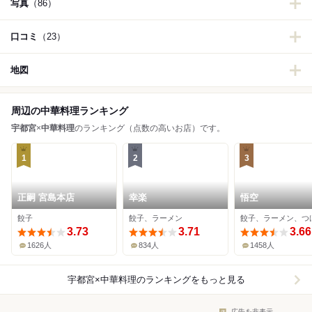
写真
（86）
口コミ
（23）
地図
周辺の中華料理ランキング
宇都宮
×
中華料理
のランキング（点数の高いお店）です。
1
2
3
正嗣 宮島本店
幸楽
悟空
餃子
餃子、ラーメン
餃子、ラーメン、つ
3.73
3.71
3.66
1626人
834人
1458人
宇都宮×中華料理
のランキングをもっと見る