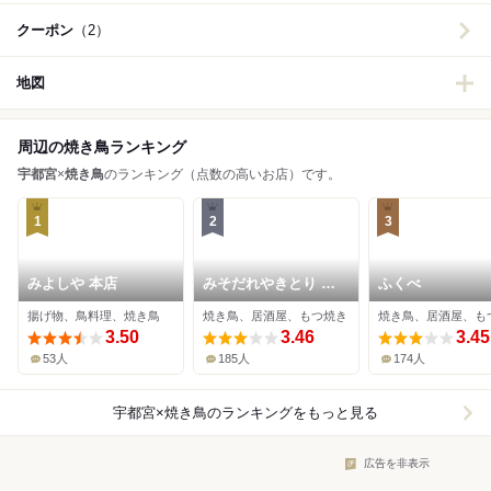
クーポン
（2）
地図
周辺の焼き鳥ランキング
宇都宮
×
焼き鳥
のランキング（点数の高いお店）です。
1
2
3
みよしや 本店
みそだれやきとり か
ふくべ
んちゃん
揚げ物、鳥料理、焼き鳥
焼き鳥、居酒屋、もつ焼き
焼き鳥、居酒屋、も
3.50
3.46
3.45
53人
185人
174人
宇都宮×焼き鳥
のランキングをもっと見る
広告を非表示