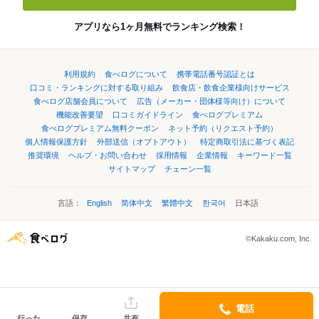
アプリなら1ヶ月無料でランキング検索！
利用規約
食べログについて
携帯電話番号認証とは
口コミ・ランキングに対する取り組み
飲食店・飲食企業様向けサービス
食べログ店舗会員について
広告（メーカー・団体様等向け）について
機能改善要望
口コミガイドライン
食べログプレミアム
食べログプレミアム無料クーポン
ネット予約（リクエスト予約）
個人情報保護方針
外部送信（オプトアウト）
特定商取引法に基づく表記
推奨環境
ヘルプ・お問い合わせ
採用情報
企業情報
キーワード一覧
サイトマップ
チェーン一覧
言語：
English
简体中文
繁體中文
한국어
日本語
©Kakaku.com, Inc.
電話
行った
保存
共有