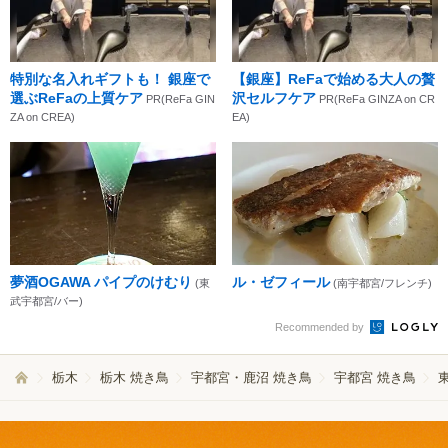
特別な名入れギフトも！ 銀座で
【銀座】ReFaで始める大人の贅
選ぶReFaの上質ケア
沢セルフケア
PR(ReFa GIN
PR(ReFa GINZA on CR
ZA on CREA)
EA)
夢酒OGAWA パイプのけむり
ル・ゼフィール
(東
(南宇都宮/フレンチ)
武宇都宮/バー)
Recommended by
栃木
栃木 焼き鳥
宇都宮・鹿沼 焼き鳥
宇都宮 焼き鳥