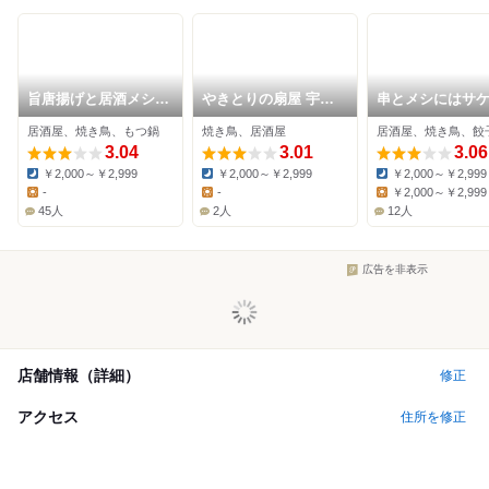
旨唐揚げと居酒メシ
やきとりの扇屋 宇都
串とメシにはサ
ミライザカ 宇都宮駅
宮宮の内店
ル 宇都宮店
居酒屋、焼き鳥、もつ鍋
焼き鳥、居酒屋
居酒屋、焼き鳥、餃
西口店
3.04
3.01
3.06
￥2,000～￥2,999
￥2,000～￥2,999
￥2,000～￥2,999
Dinner:
Dinner:
Dinner:
-
-
￥2,000～￥2,999
Lunch:
Lunch:
Lunch:
45人
2人
12人
広告を非表示
店舗情報（詳細）
修正
アクセス
住所を修正