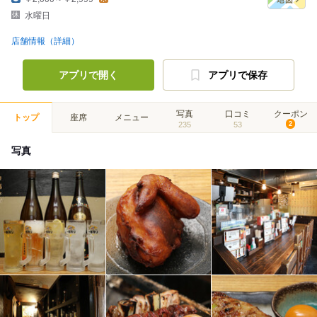
水曜日
店舗情報（詳細）
アプリで開く
アプリで保存
写真
口コミ
クーポン
トップ
座席
メニュー
235
53
2
写真