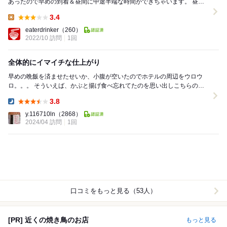
あったので早めの到着＆昼間に中途半端な時間ができちゃいます。 昼飯
食べるだけでも時間はつぶせないし・・・なんて周...
3.4
Lunch:
eaterdrinker
（260）
2022/10 訪問
1回
全体的にイマイチな仕上がり
早めの晩飯を済ませたせいか、小腹が空いたのでホテルの周辺をウロウ
ロ。。。 そういえば、かぶと揚げ食べ忘れてたのを思い出しこちらのお
店へ 良くある赤提灯の様な良い雰囲気のお店...
3.8
Dinner:
y.116710ln
（2868）
2024/04 訪問
1回
口コミをもっと見る（53人）
[PR] 近くの焼き鳥のお店
もっと見る