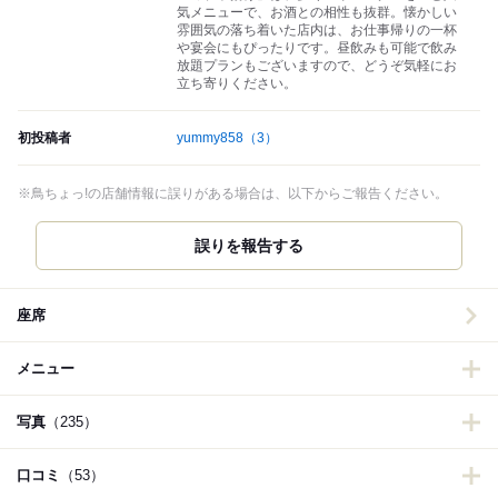
気メニューで、お酒との相性も抜群。懐かしい
雰囲気の落ち着いた店内は、お仕事帰りの一杯
や宴会にもぴったりです。昼飲みも可能で飲み
放題プランもございますので、どうぞ気軽にお
立ち寄りください。
初投稿者
yummy858
（3）
※鳥ちょっ!の店舗情報に誤りがある場合は、以下からご報告ください。
誤りを報告する
座席
メニュー
写真
（235）
口コミ
（53）