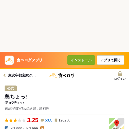
コースで使えるクーポン
戻る
クーポンを利用せず予約する
インストール
アプリで開く
東武宇都宮駅グルメへ
ログイン
公式
鳥ちょっ!
(チョウチョッ)
東武宇都宮駅/焼き鳥､ 鳥料理
3.25
53
人
1202
人
￥2,000～￥2,999
-