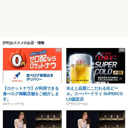
[PR]おススメのお店・情報
PR
PR
【ロケットナウ】が利用できる
冷えと品質にこだわる生ビー
食べログ掲載店舗をご紹介しま
ル。スーパードライ SUPERCO
す。
LD認定店
(ロケットナウ)
(アサヒビール)