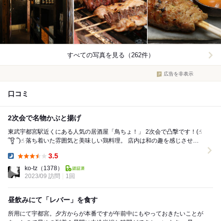
すべての写真を見る（262件）
広告を非表示
口コミ
2次会で名物かぶと揚げ
東武宇都宮駅近くにある人気の居酒屋「鳥ちょ！」 2次会で凸撃です！(☝︎
՞ਊ ՞)☝︎ 落ち着いた雰囲気と美味しい鶏料理。 店内は和の趣を感じさせる
暖かい照明です。...
3.5
Dinner:
ko-tz
（1378）
2023/09 訪問
1回
昼飲みにて「レバー」を食す
所用にて宇都宮。夕方からが本番ですが午前中にもやっておきたいことが