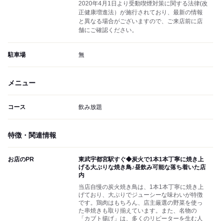
2020年4月1日より受動喫煙対策に関する法律(改
正健康増進法）が施行されており、最新の情報
と異なる場合がございますので、ご来店前に店
舗にご確認ください。
駐車場
無
メニュー
コース
飲み放題
特徴・関連情報
お店のPR
東武宇都宮駅すぐ◆炭火で1本1本丁寧に焼き上
げる大ぶりな焼き鳥♪昼飲み可能な落ち着いた店
内
当店自慢の炭火焼き鳥は、1本1本丁寧に焼き上
げており、大ぶりでジューシーな味わいが特徴
です。鶏肉はもちろん、店主厳選の野菜を使っ
た串焼きも取り揃えています。また、名物の
「カブト揚げ」は、多くのリピーターを生む人