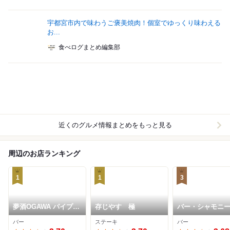
宇都宮市内で味わうご褒美焼肉！個室でゆっくり味わえる
お...
食べログまとめ編集部
近くのグルメ情報まとめをもっと見る
周辺のお店ランキング
1
1
3
夢酒OGAWA パイプの
存じやす 極
バー・シャモニ
けむり
バー
ステーキ
バー