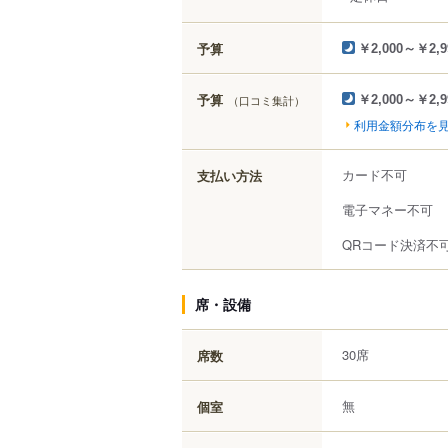
予算
￥2,000～￥2,9
予算
（口コミ集計）
￥2,000～￥2,9
利用金額分布を
カード不可
支払い方法
電子マネー不可
QRコード決済不
席・設備
30席
席数
無
個室