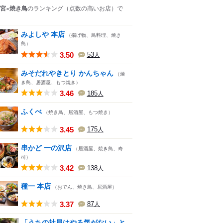
宮×焼き鳥
のランキング
（点数の高いお店）
で
みよしや 本店
（揚げ物、鳥料理、焼き
鳥）
3.50
53
人
みそだれやきとり かんちゃん
（焼
き鳥、居酒屋、もつ焼き）
3.46
185
人
ふくべ
（焼き鳥、居酒屋、もつ焼き）
3.45
175
人
串かど 一の沢店
（居酒屋、焼き鳥、寿
司）
3.42
138
人
種一 本店
（おでん、焼き鳥、居酒屋）
3.37
87
人
「うちの社員はやる気がない」と