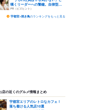
嘆くリーダーへの警鐘。自律型
組...
PR（ビズヒント）
宇都宮×焼き鳥
のランキングをもっと見る
お店の近くのグルメ情報まとめ
宇都宮エリアのレトロなカフェ！
落ち着ける人気店10選