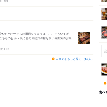
問
1回
空いたのでホテルの周辺をウロウロ。。。 そういえば、
ちらのお店へ 良くある赤提灯の様な良い雰囲気のお店...
 訪問
1回
口コミ
をもっと見る （
53
人）
食べ