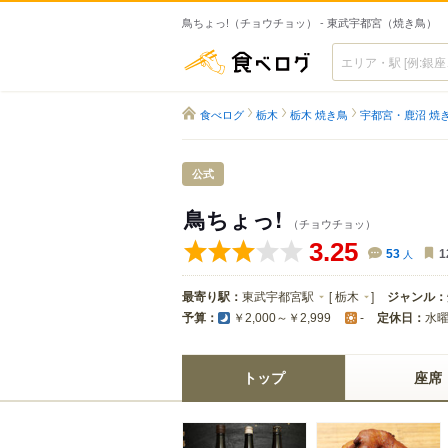
鳥ちょっ!（チョウチョッ） - 東武宇都宮（焼き鳥）
食べログ
食べログ
栃木
栃木 焼き鳥
宇都宮・鹿沼 焼
公式
鳥ちょっ!
（チョウチョッ）
3.25
53
人
1
最寄り駅：
東武宇都宮駅
[
栃木
]
ジャンル：
予算：
定休日：
水
￥2,000～￥2,999
-
トップ
座席