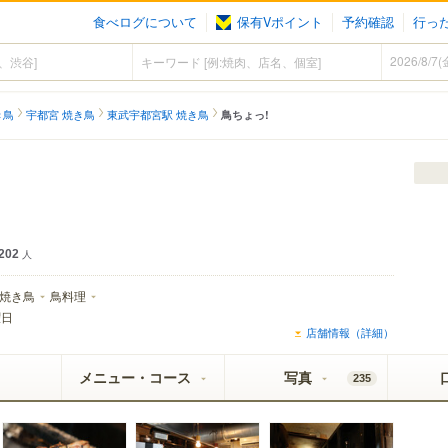
食べログについて
保有Vポイント
予約確認
行っ
き鳥
宇都宮 焼き鳥
東武宇都宮駅 焼き鳥
鳥ちょっ!
202
人
焼き鳥
鳥料理
曜日
店舗情報（詳細）
メニュー・コース
写真
235