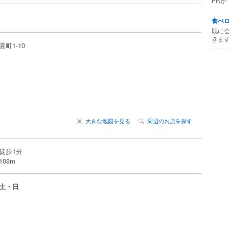
PRが
食べ
既に
きま
園町
1-10
大きな地図を見る
周辺のお店を探す
徒歩1分
08m
土・日