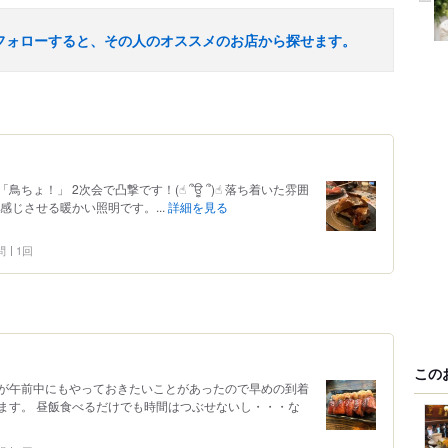
フォローすると、その人のオススメのお店から探せます。
ょ！」 2次会で凸撃です！(☝︎ ՞ਊ ՞)☝︎ 落ち着いた雰囲
感じさせる暖かい照明です。...
詳細を見る
問
1回
この
が午前中にもやっておきたいことがあったので早めの到着
ます。 昼飯食べるだけでも時間はつぶせないし・・・な