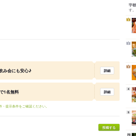
宇都
す。
1
2
3
な飲み会にも安心♪
詳細
4
で1名無料
詳細
条件・提示条件をご確認ください。
5
投稿する