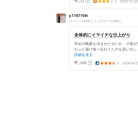
2022/10 訪
？
11
y.116710ln
口コミ 1,040件
フォロワー 2,868人
全体的にイマイチな仕上がり
早めの晩飯を済ませたせいか、小腹が
かぶと揚げ食べ忘れてたのを思い出しこ
詳細を見る
2024/04
？
208