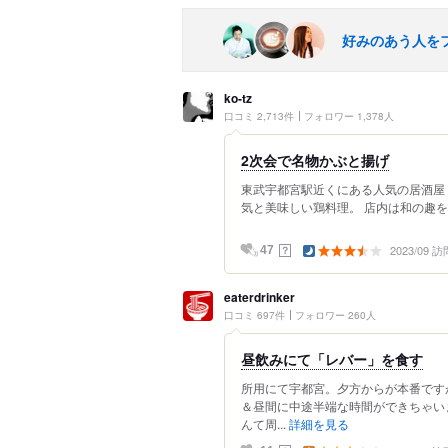
好みのあう人を
ko-tz
口コミ 2,713件
フォロワー 1,378人
2次会で名物かぶと揚げ
東武宇都宮駅近くにある人気の居酒屋「鳥ち
気と美味しい鶏料理。 店内は和の趣を
2023/09 訪
？
47
eaterdrinker
口コミ 697件
フォロワー 260人
昼飲みにて「レバー」を食す
所用にて宇都宮。夕方からが本番です
＆昼間に中途半端な時間ができちゃい
んて周...
詳細を見る