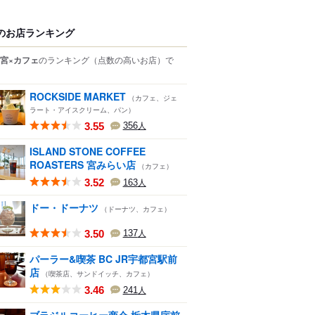
のお店ランキング
宮×カフェ
のランキング
（点数の高いお店）
で
ROCKSIDE MARKET
（カフェ、ジェ
ラート・アイスクリーム、パン）
3.55
356
人
ISLAND STONE COFFEE
ROASTERS 宮みらい店
（カフェ）
3.52
163
人
ドー・ドーナツ
（ドーナツ、カフェ）
3.50
137
人
パーラー&喫茶 BC JR宇都宮駅前
店
（喫茶店、サンドイッチ、カフェ）
3.46
241
人