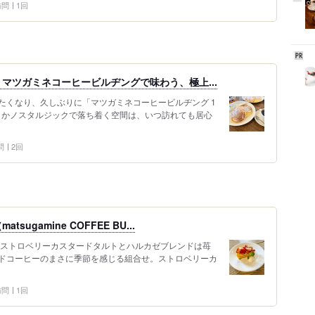
 訪問
1回
マツガミネコーヒービルヂングで味わう、極上...
たくなり、久しぶりに「マツガミネコーヒービルヂング 1
どこかノスタルジックで落ち着く空間は、いつ訪れても居心
問
2回
gamine COFFEE BU...
ストロベリーカスタードタルトとハルカゼブレンドは苺
ドコーヒーのまさに季節を感じる組合せ。ストロベリーカ
 訪問
1回