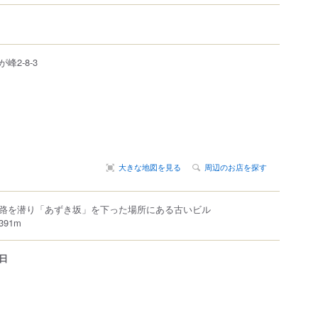
が峰
2-8-3
大きな地図を見る
周辺のお店を探す
路を潜り「あずき坂」を下った場所にある古いビル
91m
日