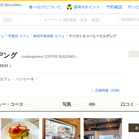
BUILDING） -
食べログについて
保有Vポイント
予約確認
行っ
フェ
宇都宮 カフェ
東武宇都宮駅 カフェ
マツガミネコーヒービルヂング
ヂング
（matsugamine COFFEE BUILDING）
3634
人
カフェ
パンケーキ
店舗情報（詳細）
ュー・コース
写真
口コミ
439
ネ