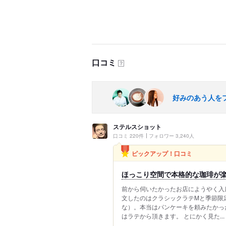
口コミ
？
好みのあう人を
ステルスショット
口コミ 220件
フォロワー 3,240人
ピックアップ！口コミ
ほっこり空間で本格的な珈琲が
前から伺いたかったお店にようやく入店
文したのはクラシックラテMと季節限
な）。本当はパンケーキを頼みたかっ
はラテから頂きます。 とにかく見た...