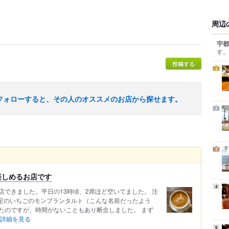
周辺
宇都
す。
投稿する
1
フォローすると、その人のオススメのお店から探せます。
2
3
楽しめるお店です
4
できました。平日の13時頃、2席ほど空いてました。 注
定のいちごのモンブランタルト（こんな名前だったよう
たのですが、時間がないこともあり断念しました。 まず
詳細を見る
5