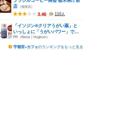
ブラジルコーヒー商会 栃木県庁前
店
（喫茶店）
3.46
110
人
「イソジン®クリアうがい薬」と
いっしょに「うがいパワー」で
一...
PR（iNova｜Hugkum）
宇都宮×カフェ
のランキングをもっと見る