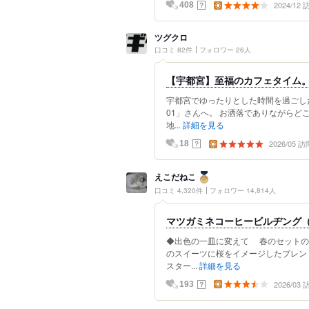
2024/12
？
408
ツグクロ
口コミ 82件
フォロワー 26人
【宇都宮】至福のカフェタイム。
宇都宮でゆったりとした時間を過ごし
01」さんへ。 お洒落でありながら
地...
詳細を見る
2026/05 訪
？
18
えこだねこ
口コミ 4,320件
フォロワー 14,814人
マツガミネコーヒービルヂング（matsu
◆出色の一皿に変えて 春のセットの
のスイーツに桜をイメージしたブレン
スター...
詳細を見る
2026/03
？
193