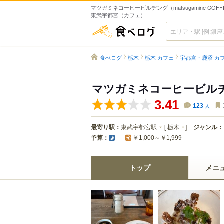
マツガミネコーヒービルヂング（matsugamine COFFEE 
東武宇都宮（カフェ）
食べログ
食べログ
栃木
栃木 カフェ
宇都宮・鹿沼 カ
マツガミネコーヒービル
3.41
123
人
最寄り駅：
東武宇都宮駅
[
栃木
]
ジャンル：
予算：
-
￥1,000～￥1,999
トップ
メニ