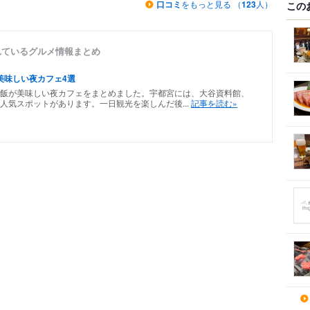
口コミ
をもっと見る （
123
人）
この
れているグルメ情報まとめ
美味しい夜カフェ4選
飯が美味しい夜カフェをまとめました。宇都宮には、大谷資料館、
人気スポットがあります。一日観光を楽しんだ後...
記事を読む»