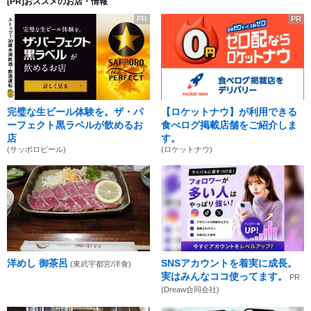
[PR]おススメのお店・情報
PR
PR
完璧な生ビール体験を。ザ・パ
【ロケットナウ】が利用できる
ーフェクト黒ラベルが飲めるお
食べログ掲載店舗をご紹介しま
店
す。
(サッポロビール)
(ロケットナウ)
洋めし 御茶呂
SNSアカウントを着実に成長。
(東武宇都宮/洋食)
実はみんなココ使ってます。
PR
(Dreaw合同会社)