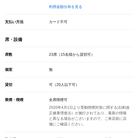
利用金額分布を見る
支払い方法
カード不可
席・設備
席数
23席（15名様から貸切可）
個室
無
貸切
可（20人以下可）
禁煙・喫煙
全席喫煙可
2020年4月1日より受動喫煙対策に関する法律(改
正健康増進法）が施行されており、最新の情報
と異なる場合がございますので、ご来店前に店
舗にご確認ください。