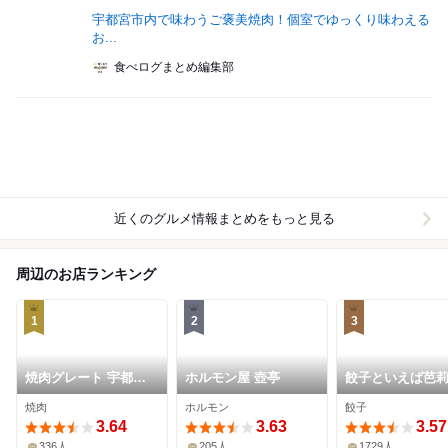
宇都宮市内で味わうご褒美焼肉！個室でゆっくり味わえる
お...
食べログまとめ編集部
近くのグルメ情報まとめをもっと見る
周辺のお店ランキング
1
2
3
焼肉グレート 宇都宮
ホルモン屋 壺亭
餃子といえば芭
駅前店
焼肉
ホルモン
餃子
3.64
3.63
3.57
336人
205人
1729人