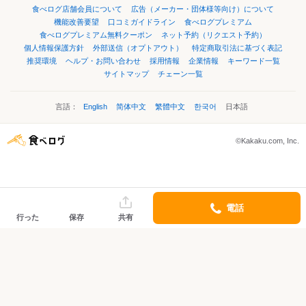
食べログ店舗会員について
広告（メーカー・団体様等向け）について
機能改善要望
口コミガイドライン
食べログプレミアム
食べログプレミアム無料クーポン
ネット予約（リクエスト予約）
個人情報保護方針
外部送信（オプトアウト）
特定商取引法に基づく表記
推奨環境
ヘルプ・お問い合わせ
採用情報
企業情報
キーワード一覧
サイトマップ
チェーン一覧
言語：
English
简体中文
繁體中文
한국어
日本語
©Kakaku.com, Inc.
電話
行った
保存
共有