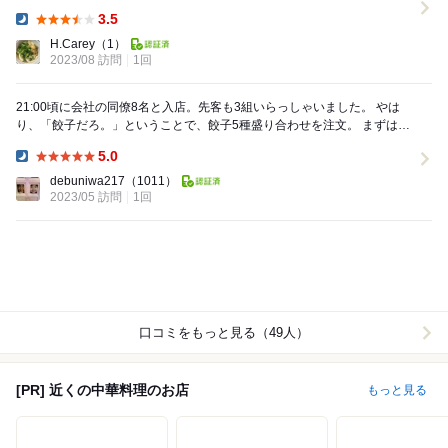
とくるお店が見つからず。 2ヶ月くらい前から町...
3.5
Dinner:
H.Carey
（1）
2023/08 訪問
1回
21:00頃に会社の同僚8名と入店。先客も3組いらっしゃいました。 やは
り、「餃子だろ。」ということで、餃子5種盛り合わせを注文。 まずは、
屋号の「福」が付く、福餃子から。肉と...
5.0
Dinner:
debuniwa217
（1011）
2023/05 訪問
1回
口コミをもっと見る（49人）
[PR] 近くの中華料理のお店
もっと見る