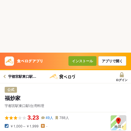
インストール
アプリで開く
宇都宮駅東口駅グルメへ
ログイン
公式
福炒家
宇都宮駅東口駅/台湾料理
3.23
49
人
788
人
￥1,000～￥1,999
-