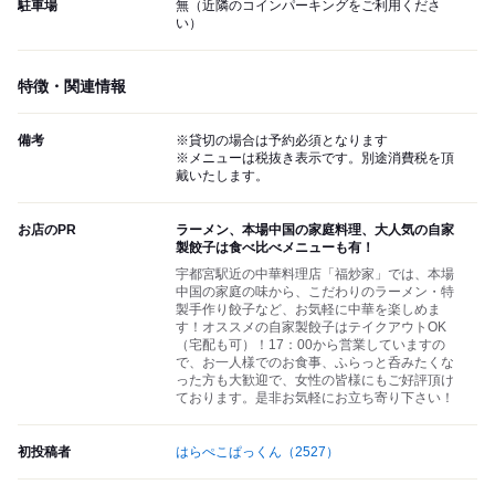
駐車場
無（近隣のコインパーキングをご利用くださ
い）
特徴・関連情報
備考
※貸切の場合は予約必須となります
※メニューは税抜き表示です。別途消費税を頂
戴いたします。
お店のPR
ラーメン、本場中国の家庭料理、大人気の自家
製餃子は食べ比べメニューも有！
宇都宮駅近の中華料理店「福炒家」では、本場
中国の家庭の味から、こだわりのラーメン・特
製手作り餃子など、お気軽に中華を楽しめま
す！オススメの自家製餃子はテイクアウトOK
（宅配も可）！17：00から営業していますの
で、お一人様でのお食事、ふらっと呑みたくな
った方も大歓迎で、女性の皆様にもご好評頂け
ております。是非お気軽にお立ち寄り下さい！
初投稿者
はらぺこぱっくん
（2527）