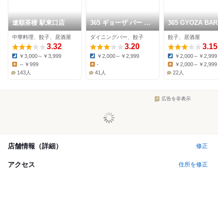
遼順茶楼 駅東口店
365 ギョーザ バー 東
365 GYOZA BA
口店
通り池上町店
中華料理、餃子、居酒屋
ダイニングバー、餃子
餃子、居酒屋
3.32
3.20
3.15
￥3,000～￥3,999
￥2,000～￥2,999
￥2,000～￥2,999
Dinner:
Dinner:
Dinner:
～￥999
-
￥2,000～￥2,999
Lunch:
Lunch:
Lunch:
143人
41人
22人
広告を非表示
店舗情報（詳細）
修正
アクセス
住所を修正