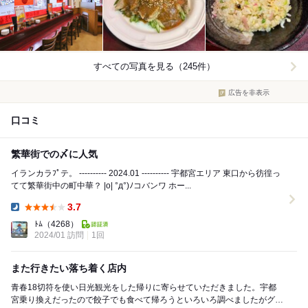
すべての写真を見る（245件）
広告を非表示
口コミ
繁華街での〆に人気
イランカラﾌﾟテ。 ---------- 2024.01 ---------- 宇都宮エリア 東口から彷徨っ
てて繁華街中の町中華？ |o| °д°)ﾉコバンワ ホー...
3.7
Dinner:
ﾄﾑ
（4268）
2024/01 訪問
1回
また行きたい落ち着く店内
青春18切符を使い日光観光をした帰りに寄らせていただきました。宇都
宮乗り換えだったので餃子でも食べて帰ろうといろいろ調べましたがグッ