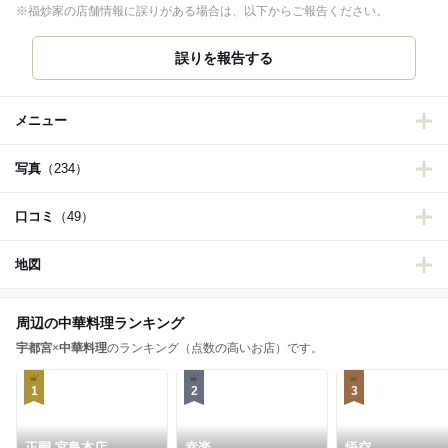
※福炒家の店舗情報に誤りがある場合は、以下からご報告ください。
誤りを報告する
メニュー
写真
（234）
口コミ
（49）
地図
周辺の中華料理ランキング
宇都宮
×
中華料理
のランキング（点数の高いお店）です。
1
2
3
正嗣 宮島本店
幸楽
悟空