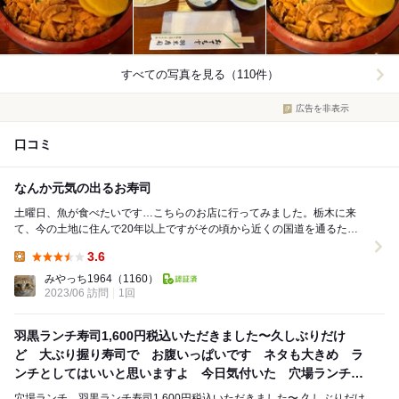
すべての写真を見る（110件）
広告を非表示
口コミ
なんか元気の出るお寿司
土曜日、魚が食べたいです…こちらのお店に行ってみました。栃木に来
て、今の土地に住んで20年以上ですがその頃から近くの国道を通るたび
に看板は見たもののこんなところの寿司屋って大丈夫？...
3.6
Lunch:
みやっち1964
（1160）
2023/06 訪問
1回
羽黒ランチ寿司1,600円税込いただきました〜久しぶりだけ
ど 大ぶり握り寿司で お腹いっぱいです ネタも大きめ ラ
ンチとしてはいいと思いますよ 今日気付いた 穴場ランチ
いいね
穴場ランチ 羽黒ランチ寿司1,600円税込いただきました〜 久しぶりだけ