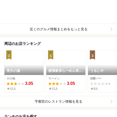
近くのグルメ情報まとめをもっと見る
周辺のお店ランキング
1
1
3
梵天の湯
横濱家系らーめん幸喜
うるしや
家
その他
ラーメン
焼酎バー
3.05
3.05
-
11人
11人
0人
宇都宮
のレストラン情報を見る
ランチのお店を探す