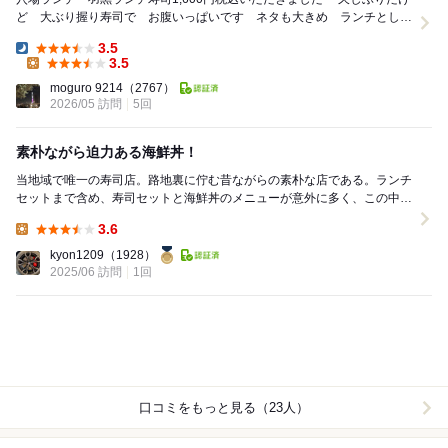
ど 大ぶり握り寿司で お腹いっぱいです ネタも大きめ ランチとして
はいいと思います 気温が上がってラーメン...
3.5
Dinner:
3.5
Lunch:
moguro 9214
（2767）
2026/05 訪問
5回
素朴ながら迫力ある海鮮丼！
当地域で唯一の寿司店。路地裏に佇む昔ながらの素朴な店である。ランチ
セットまで含め、寿司セットと海鮮丼のメニューが意外に多く、この中か
ら"ウニまぐろ丼"3500円を注文することにした...
3.6
Lunch:
kyon1209
（1928）
2025/06 訪問
1回
口コミをもっと見る（23人）