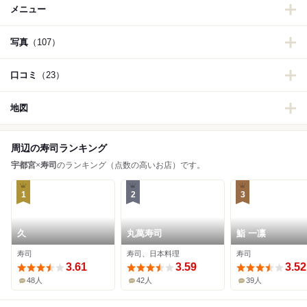
メニュー
写真
（107）
口コミ
（23）
地図
周辺の寿司ランキング
宇都宮
×
寿司
のランキング（点数の高いお店）です。
1
2
3
久
丸萬寿司
鮨 一凛
寿司
寿司、日本料理
寿司
3.61
3.59
3.52
48人
42人
39人