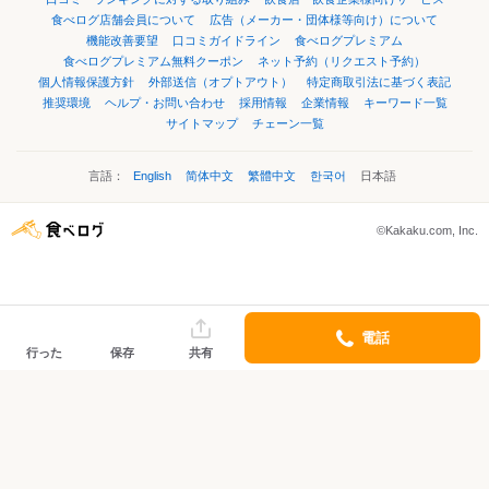
食べログ店舗会員について
広告（メーカー・団体様等向け）について
機能改善要望
口コミガイドライン
食べログプレミアム
食べログプレミアム無料クーポン
ネット予約（リクエスト予約）
個人情報保護方針
外部送信（オプトアウト）
特定商取引法に基づく表記
推奨環境
ヘルプ・お問い合わせ
採用情報
企業情報
キーワード一覧
サイトマップ
チェーン一覧
言語：
English
简体中文
繁體中文
한국어
日本語
©Kakaku.com, Inc.
電話
行った
保存
共有