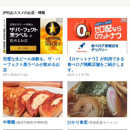
[PR]おススメのお店・情報
PR
PR
完璧な生ビール体験を。ザ・パ
【ロケットナウ】が利用できる
ーフェクト黒ラベルが飲めるお
食べログ掲載店舗をご紹介しま
店
す。
(サッポロビール)
(ロケットナウ)
中華園
ひかり食堂
(東武宇都宮/中華料理)
(常陸多賀/ラーメン)