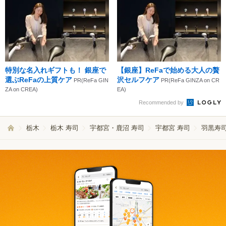
特別な名入れギフトも！ 銀座で
【銀座】ReFaで始める大人の贅
選ぶReFaの上質ケア
沢セルフケア
PR(ReFa GIN
PR(ReFa GINZA on CR
ZA on CREA)
EA)
Recommended by
栃木
栃木 寿司
宇都宮・鹿沼 寿司
宇都宮 寿司
羽黒寿