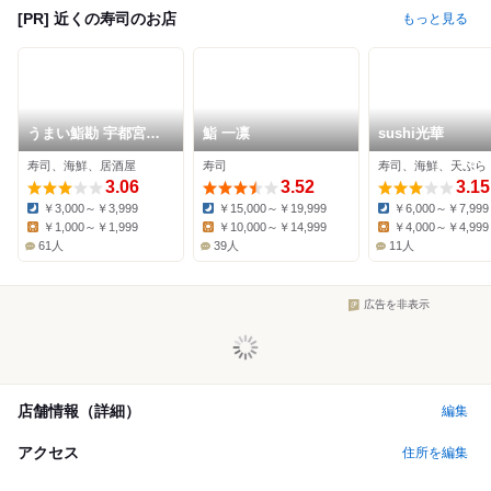
[PR] 近くの寿司のお店
もっと見る
うまい鮨勘 宇都宮ベ
鮨 一凛
sushi光華
ルモール支店
寿司、海鮮、居酒屋
寿司
寿司、海鮮、天ぷら
3.06
3.52
3.15
￥3,000～￥3,999
￥15,000～￥19,999
￥6,000～￥7,999
Dinner:
Dinner:
Dinner:
￥1,000～￥1,999
￥10,000～￥14,999
￥4,000～￥4,999
Lunch:
Lunch:
Lunch:
61人
39人
11人
広告を非表示
店舗情報（詳細）
編集
アクセス
住所を編集