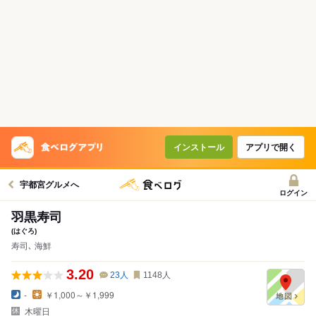
インストール
アプリで開く
宇都宮グルメへ
ログイン
羽黒寿司
(はぐろ)
寿司､ 海鮮
3.20
23
人
1148
人
-
￥1,000～￥1,999
木曜日