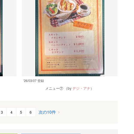
'26/03/07 登録
メニュー⑦
（by
デジ・アナ
）
次の10件
3
4
5
6