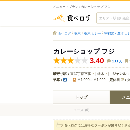
メニュー・プラン : カレーショップ フジ
食べログ
食べログ
栃木
栃木 カレー
宇都宮・鹿沼 カ
カレーショップ フジ
3.40
133
人
最寄り駅：
東武宇都宮駅
[
栃木
]
ジャンル：
予算：
定休日
：
-
￥1,000～￥1,999
トップ
メニ
コース
(
)
0
食べログにはお得なクーポンが盛りだくさ