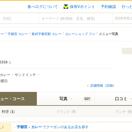
食べログについて
保有Vポイント
予約確認
行っ
レー
宇都宮 カレー
東武宇都宮駅 カレー
カレーショップ フジ
メニュー写真
5316
人
カレー
サンドイッチ
火曜日
店舗情報（詳細）
ュー・コース
写真
口コミ
527
料理
(
)
ドリンク
(
)
ランチ
(
)
1
0
0
宇都宮
×
カレー
でクーポンのあるお店を探す
ん！