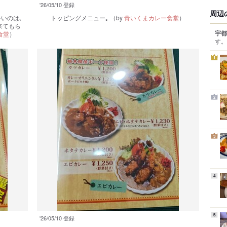
'26/05/10 登録
周辺
いのは､
トッピングメニュー｡
（by
青いくまカレー食堂
）
来てもら
宇都
食堂
）
す。
1
2
3
4
5
'26/05/10 登録