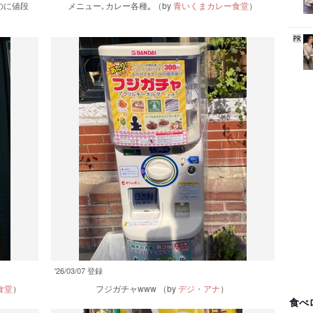
のに値段
メニュー､カレー各種｡
（by
青いくまカレー食堂
）
'26/03/07 登録
食堂
）
フジガチャwww
（by
デジ・アナ
）
食べ