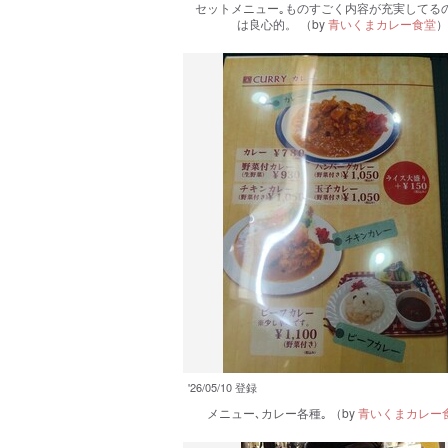
セットメニュー｡ものすごく内容が充実してる
は良心的。
（by
青いくまカレー食堂
）
'26/05/10 登録
メニュー､カレー各種｡
（by
青いくまカレー