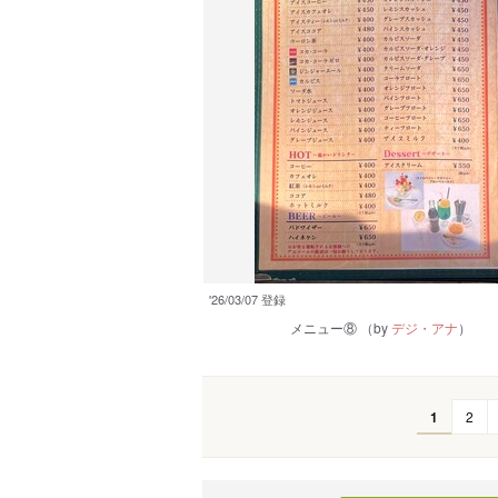
'26/03/07 登録
メニュー⑧
（by
デジ・アナ
）
1
2