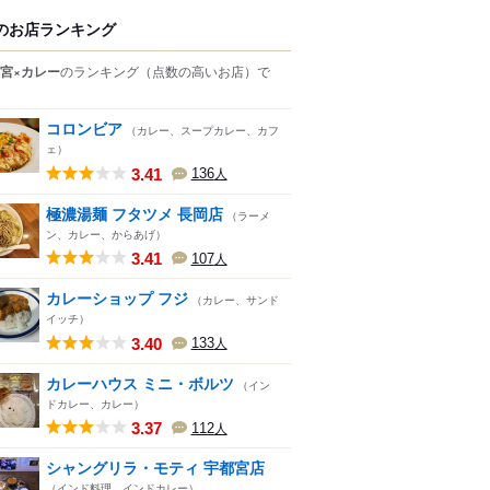
のお店ランキング
宮×カレー
のランキング
（点数の高いお店）
で
コロンビア
（カレー、スープカレー、カフ
ェ）
3.41
136
人
極濃湯麺 フタツメ 長岡店
（ラーメ
ン、カレー、からあげ）
3.41
107
人
カレーショップ フジ
（カレー、サンド
イッチ）
3.40
133
人
カレーハウス ミニ・ボルツ
（イン
ドカレー、カレー）
3.37
112
人
シャングリラ・モティ 宇都宮店
（インド料理、インドカレー）