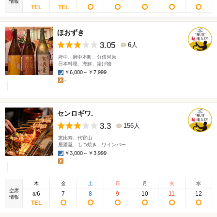
情報
ほおずき
3.05
6人
府中、府中本町、分倍河原
日本料理、海鮮、揚げ物
￥6,000～￥7,999
夜の予算
-
昼の予算
センロギワ.
3.3
156人
恵比寿、代官山
居酒屋、もつ焼き、ワインバー
￥3,000～￥3,999
夜の予算
-
昼の予算
木
金
土
日
月
火
水
空席
6
7
8
9
10
11
12
8
/
情報