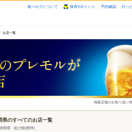
食べログについて
保有Vポイント
予約確認
行っ
お店一覧
掲載店舗のお取り扱い
岡県のすべてのお店一覧
静岡県
並び順(標準)