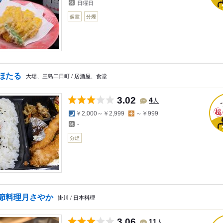
日曜日
個室
分煙
ほたる
大場、三島二日町 / 居酒屋、食堂
3.02
人
4
夜の予算
昼の予算
￥2,000～￥2,999
～￥999
-
分煙
節料理月さやか
掛川 / 日本料理
3.06
人
11