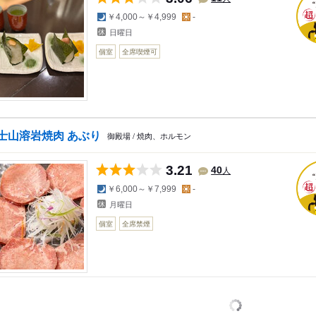
夜の予算
昼の予算
￥4,000～￥4,999
-
日曜日
個室
全席喫煙可
士山溶岩焼肉 あぶり
御殿場 / 焼肉、ホルモン
3.21
人
40
夜の予算
昼の予算
￥6,000～￥7,999
-
月曜日
個室
全席禁煙