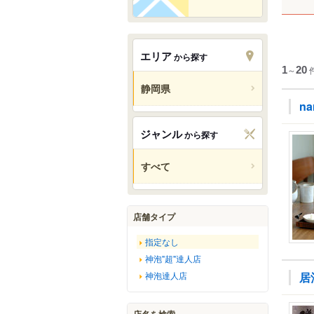
エリア
から探す
1
～
20
静岡県
na
ジャンル
から探す
すべて
店舗タイプ
指定なし
神泡"超"達人店
神泡達人店
居
店名を検索