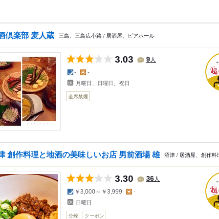
酒倶楽部 麦人蔵
三島、三島広小路 / 居酒屋、ビアホール
3.03
人
9
夜の予算
昼の予算
-
-
月曜日、日曜日、祝日
全席禁煙
津 創作料理と地酒の美味しいお店 男前酒場 雄
沼津 / 居酒屋、創作
3.30
人
36
夜の予算
昼の予算
￥3,000～￥3,999
-
日曜日
分煙
クーポン