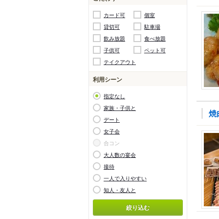
カード可
個室
貸切可
駐車場
飲み放題
食べ放題
子供可
ペット可
テイクアウト
利用シーン
指定なし
家族・子供と
焼
デート
女子会
合コン
大人数の宴会
接待
一人で入りやすい
知人・友人と
絞り込む