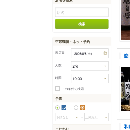
空席確認・ネット予約
来店日
鮨
人数
時間
この条件で検索
予算
夜
昼
～
和
こだわり