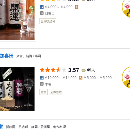
夜の予算
昼の予算
￥4,000～￥4,999
-
日曜日
全席喫煙可
 加喜田
来宮、熱海 / 寿司
3.57
人
49
夜の予算
昼の予算
￥10,000～￥14,999
￥5,000～￥5,999
木曜日
個室
全席禁煙
家
新静岡、日吉町、静岡 / 居酒屋、創作料理