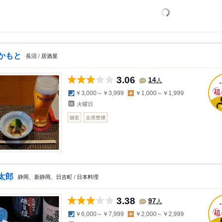
かもと
長沼 / 居酒屋
3.06
人
14
夜の予算
昼の予算
￥3,000～￥3,999
￥1,000～￥1,999
火曜日
個室
全席禁煙
太郎
静岡、新静岡、日吉町 / 日本料理
3.38
人
97
夜の予算
昼の予算
￥6,000～￥7,999
￥2,000～￥2,999