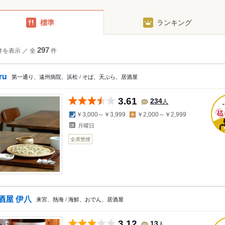
標準
ランキング
件を表示
／
全
297
件
ru
第一通り、遠州病院、浜松 / そば、天ぷら、居酒屋
3.61
人
234
夜の予算
昼の予算
￥3,000～￥3,999
￥2,000～￥2,999
月曜日
全席禁煙
酒屋 伊八
来宮、熱海 / 海鮮、おでん、居酒屋
3.12
人
13