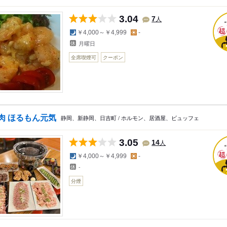
3.04
人
7
夜の予算
昼の予算
￥4,000～￥4,999
-
月曜日
全席喫煙可
クーポン
肉 ほるもん元気
静岡、新静岡、日吉町 / ホルモン、居酒屋、ビュッフェ
3.05
人
14
夜の予算
昼の予算
￥4,000～￥4,999
-
-
分煙