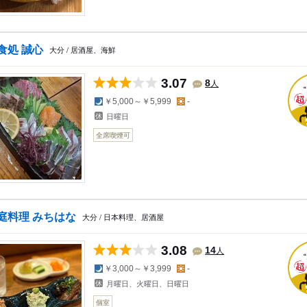
食処 誠心
大分 / 居酒屋、海鮮
3.07
人
8
夜の予算
昼の予算
￥5,000～￥5,999
-
日曜日
全席喫煙可
庭料理 みちはな
大分 / 日本料理、居酒屋
3.08
人
14
夜の予算
昼の予算
￥3,000～￥3,999
-
月曜日、火曜日、日曜日
個室