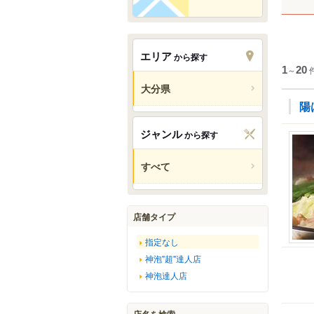
エリア
から探す
1
～
20
大分県
陽
ジャンル
から探す
すべて
店舗タイプ
指定なし
神泡"超"達人店
神泡達人店
店名を検索