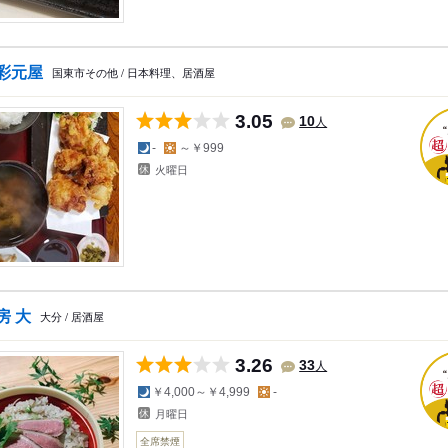
彩元屋
国東市その他 / 日本料理、居酒屋
3.05
人
10
夜の予算
昼の予算
-
～￥999
火曜日
房 大
大分 / 居酒屋
3.26
人
33
夜の予算
昼の予算
￥4,000～￥4,999
-
月曜日
全席禁煙