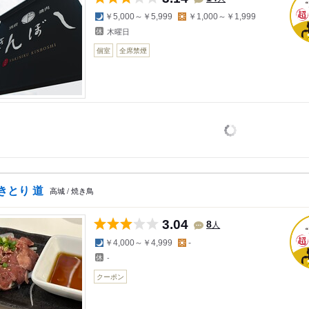
夜の予算
昼の予算
￥5,000～￥5,999
￥1,000～￥1,999
木曜日
個室
全席禁煙
きとり 道
高城 / 焼き鳥
3.04
人
8
夜の予算
昼の予算
￥4,000～￥4,999
-
-
クーポン