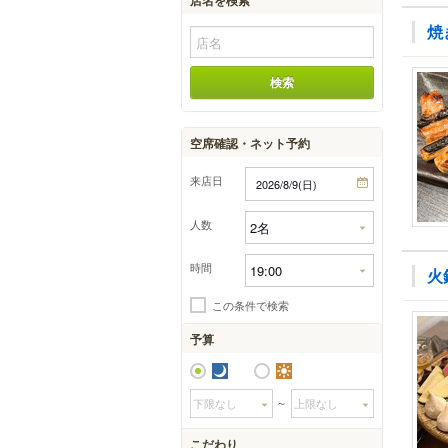
焼
空席確認・ネット予約
来店日
人数
時間
火
この条件で検索
予算
夜
昼
～
こだわり