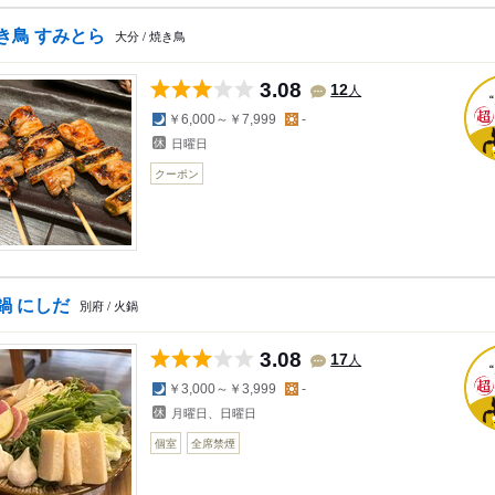
き鳥 すみとら
大分 / 焼き鳥
3.08
人
12
夜の予算
昼の予算
￥6,000～￥7,999
-
日曜日
クーポン
鍋 にしだ
別府 / 火鍋
3.08
人
17
夜の予算
昼の予算
￥3,000～￥3,999
-
月曜日、日曜日
個室
全席禁煙