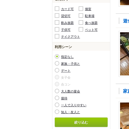
カード可
個室
貸切可
駐車場
遊
飲み放題
食べ放題
子供可
ペット可
テイクアウト
利用シーン
指定なし
家族・子供と
デート
女子会
合コン
家
大人数の宴会
接待
一人で入りやすい
知人・友人と
絞り込む