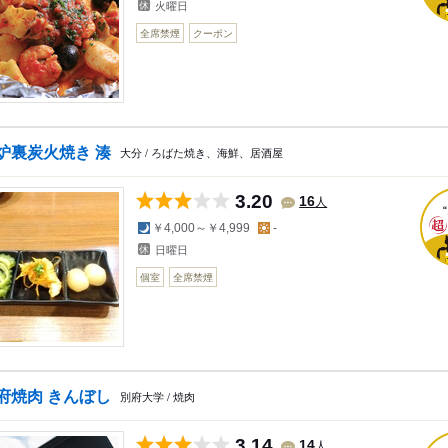
火曜日
全席禁煙
クーポン
炉裏炭火焼き 湊
大分 / ろばた焼き、海鮮、居酒屋
3.20
人
16
夜の予算
昼の予算
￥4,000～￥4,999
-
日曜日
個室
全席禁煙
府焼肉 きんぼし
別府大学 / 焼肉
3.14
人
14