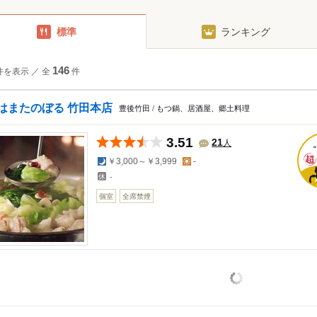
標準
ランキング
件を表示
／
全
146
件
はまたのぼる 竹田本店
豊後竹田 / もつ鍋、居酒屋、郷土料理
3.51
人
21
夜の予算
昼の予算
￥3,000～￥3,999
-
-
個室
全席禁煙