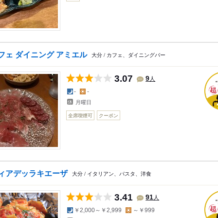
フェ ダイニング アミエル
大分 / カフェ、ダイニングバー
3.07
人
9
夜の予算
昼の予算
-
-
月曜日
全席喫煙可
クーポン
ィアデッラキエーザ
大分 / イタリアン、パスタ、洋食
3.41
人
91
夜の予算
昼の予算
￥2,000～￥2,999
～￥999