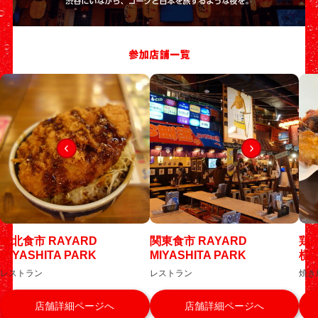
東北食市 RAYARD
関東食市 RAYARD
鶏
MIYASHITA PARK
MIYASHITA PARK
横
レストラン
レストラン
焼き
店舗詳細ページへ
店舗詳細ページへ