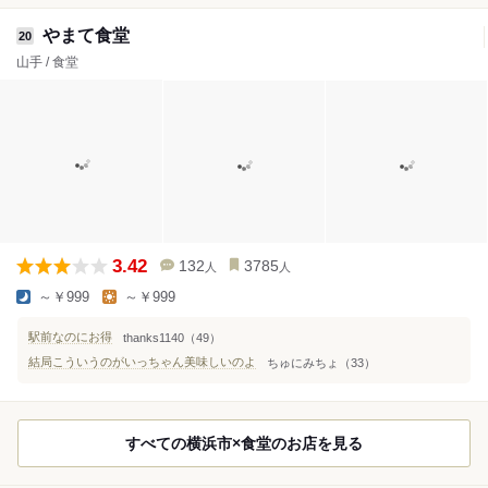
やまて食堂
20
山手 / 食堂
3.42
132
3785
人
人
～￥999
～￥999
駅前なのにお得
thanks1140（49）
結局こういうのがいっちゃん美味しいのよ
ちゅにみちょ（33）
すべての横浜市×食堂のお店を見る