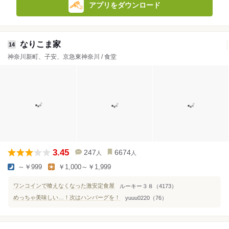
アプリをダウンロード
なりこま家
14
神奈川新町、子安、京急東神奈川 / 食堂
3.45
247
6674
人
人
～￥999
￥1,000～￥1,999
ワンコインで喰えなくなった激安定食屋
ルーキー３８（4173）
めっちゃ美味しい…！次はハンバーグを！
yuuu0220（76）