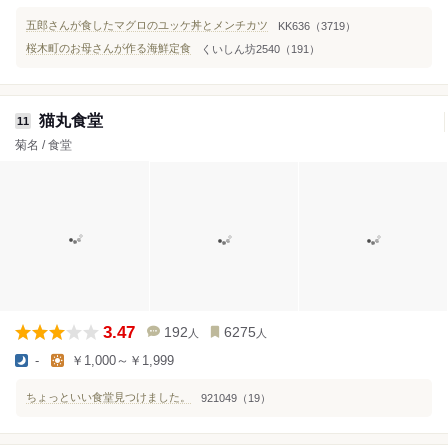
五郎さんが食したマグロのユッケ丼とメンチカツ
KK636（3719）
桜木町のお母さんが作る海鮮定食
くいしん坊2540（191）
猫丸食堂
11
菊名 / 食堂
3.47
192
6275
人
人
-
￥1,000～￥1,999
ちょっといい食堂見つけました。
921049（19）