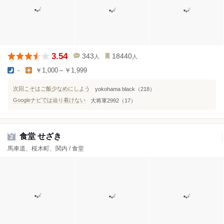
3.54
343
18440
人
人
-
￥1,000～￥1,999
次回こそはご飯少なめにしよう
yokohama black（218）
Googleナビでは辿り着けない
大将軍2992（17）
食堂 せざき
2
馬車道、桜木町、関内 / 食堂