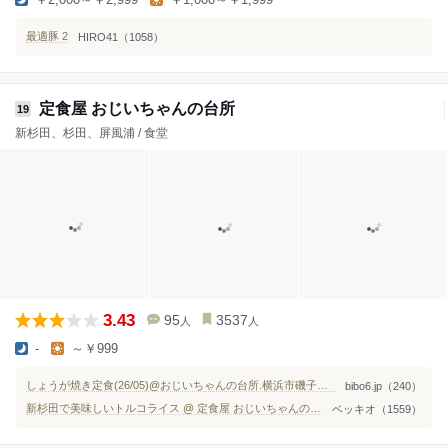
最適豚 2
HIRO41（1058）
定食屋 おじいちゃんの台所
19
新杉田、杉田、屏風浦 / 食堂
3.43
95
3537
人
人
-
～￥999
しょうが焼き定食(26/05)@おじいちゃんの台所.横浜市磯子区｜念願の初訪店！1,000円ポッキリで大満足のボリューム定食 - 備忘6.jp
bibo6.jp（240）
新杉田で美味しいトルコライス @ 定食屋 おじいちゃんの台所
ベッキオ（1559）