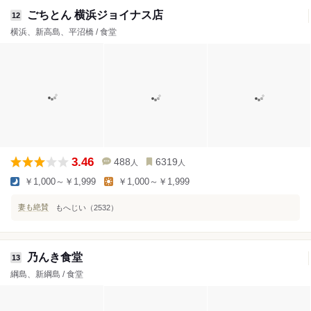
ごちとん 横浜ジョイナス店
12
横浜、新高島、平沼橋 / 食堂
3.46
488
6319
人
人
￥1,000～￥1,999
￥1,000～￥1,999
妻も絶賛
もへじい（2532）
乃んき食堂
13
綱島、新綱島 / 食堂