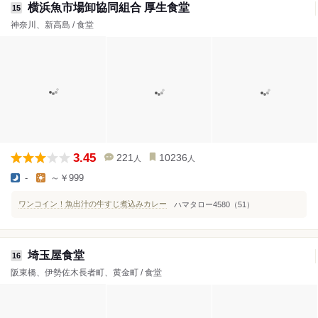
横浜魚市場卸協同組合 厚生食堂
15
神奈川、新高島 / 食堂
3.45
221
10236
人
人
-
～￥999
ワンコイン！魚出汁の牛すじ煮込みカレー
ハマタロー4580（51）
埼玉屋食堂
16
阪東橋、伊勢佐木長者町、黄金町 / 食堂