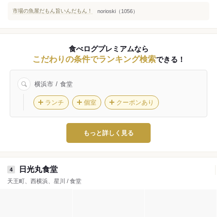
市場の魚屋だもん旨いんだもん！
norioski（1056）
食べログプレミアムなら
こだわりの条件でランキング検索
できる！
横浜市
食堂
ランチ
個室
クーポンあり
もっと詳しく見る
日光丸食堂
4
天王町、西横浜、星川 / 食堂