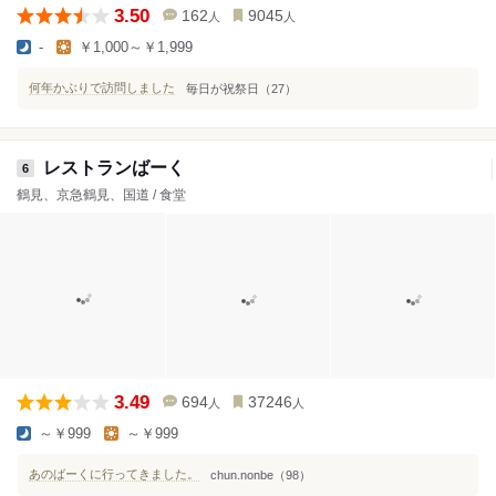
3.50
162
9045
人
人
-
￥1,000～￥1,999
何年かぶりで訪問しました
毎日が祝祭日（27）
レストランばーく
6
鶴見、京急鶴見、国道 / 食堂
3.49
694
37246
人
人
～￥999
～￥999
あのばーくに行ってきました。
chun.nonbe（98）