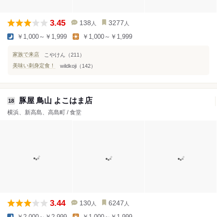
3.45
138
3277
人
人
￥1,000～￥1,999
￥1,000～￥1,999
家族で来店
こやけん（211）
美味い刺身定食！
wildkoji（142）
豚屋 鳥山 よこはま店
18
横浜、新高島、高島町 / 食堂
3.44
130
6247
人
人
￥2,000～￥2,999
￥1,000～￥1,999