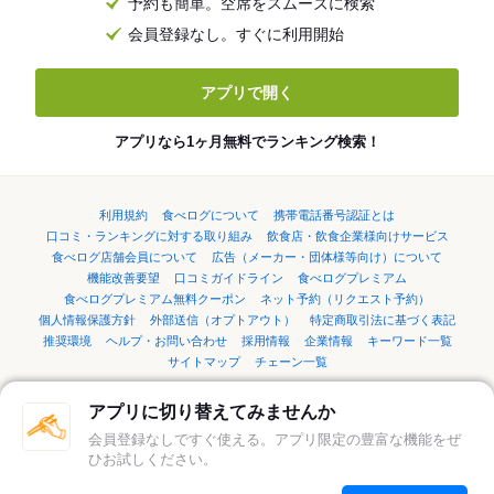
予約も簡単。空席をスムーズに検索
会員登録なし。すぐに利用開始
アプリで開く
アプリなら1ヶ月無料でランキング検索！
利用規約
食べログについて
携帯電話番号認証とは
口コミ・ランキングに対する取り組み
飲食店・飲食企業様向けサービス
食べログ店舗会員について
広告（メーカー・団体様等向け）について
機能改善要望
口コミガイドライン
食べログプレミアム
食べログプレミアム無料クーポン
ネット予約（リクエスト予約）
個人情報保護方針
外部送信（オプトアウト）
特定商取引法に基づく表記
推奨環境
ヘルプ・お問い合わせ
採用情報
企業情報
キーワード一覧
サイトマップ
チェーン一覧
アプリに切り替えてみませんか
言語：
English
简体中文
繁體中文
한국어
日本語
会員登録なしですぐ使える。アプリ限定の豊富な機能をぜ
ひお試しください。
©Kakaku.com, Inc.