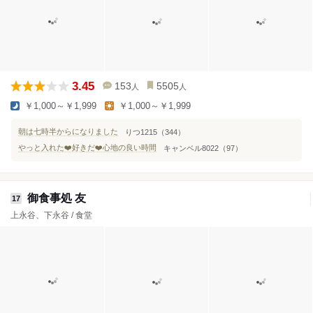
3.45
153
5505
人
人
￥1,000～￥1,999
￥1,000～￥1,999
朝は七時半からになりました
りつ1215（344）
やっと入れた❤️好きだ❤️心地の良い時間
キャンベル8022（97）
御食事処 友
17
上永谷、下永谷 / 食堂