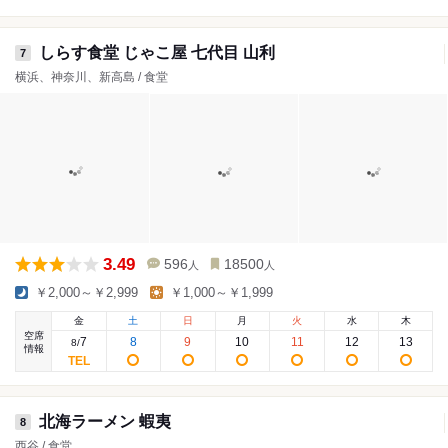
しらす食堂 じゃこ屋 七代目 山利
7
横浜、神奈川、新高島 / 食堂
3.49
596
18500
人
人
￥2,000～￥2,999
￥1,000～￥1,999
金
土
日
月
火
水
木
空席
7
8
9
10
11
12
13
8
/
情報
北海ラーメン 蝦夷
8
西谷 / 食堂