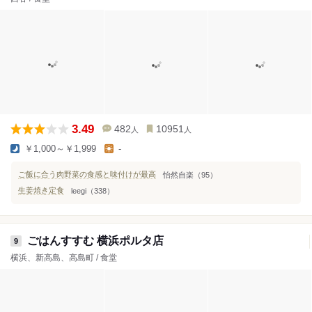
3.49
482
10951
人
人
￥1,000～￥1,999
-
ご飯に合う肉野菜の食感と味付けが最高
怡然自楽（95）
生姜焼き定食
leegi（338）
ごはんすすむ 横浜ポルタ店
9
横浜、新高島、高島町 / 食堂