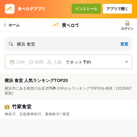
インストール
アプリで開く
ホーム
ログイン
変更
横浜 食堂
日時
時間
人数
でネット予約
横浜 食堂 人気ランキングTOP20
横浜市にある食堂のお店
275件
の中からランキングTOP20を発表！
(2026/8/7
更新)
竹家食堂
1
神奈川、京急東神奈川、東神奈川 / 食堂