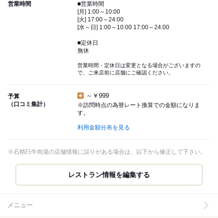
営業時間
■営業時間
[月] 1:00～10:00
[火] 17:00～24:00
[水～日] 1:00～10:00 17:00～24:00
■定休日
無休
営業時間・定休日は変更となる場合がございますの
で、ご来店前に店舗にご確認ください。
～￥999
予算
（口コミ集計）
※訪問時点の為替レート換算での金額になりま
す。
利用金額分布を見る
※石精臼牛肉湯の店舗情報に誤りがある場合は、以下から修正して下さい。
レストラン情報を編集する
メニュー