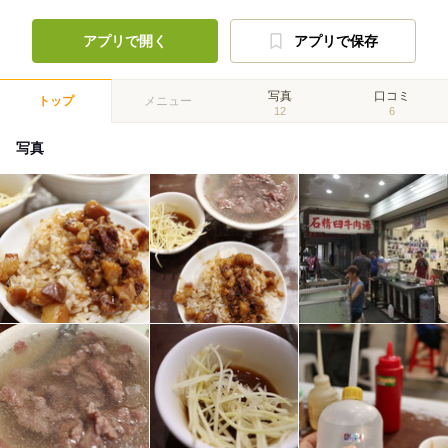
アプリで開く
アプリで保存
写真
口コミ
トップ
メニュー
12
6
写真