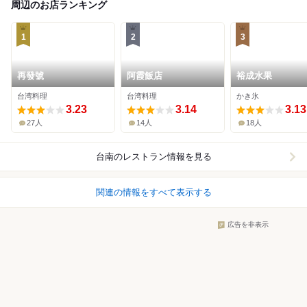
周辺のお店ランキング
1
2
3
再發號
阿霞飯店
裕成水果
台湾料理
台湾料理
かき氷
3.23
3.14
3.13
27人
14人
18人
台南
のレストラン情報を見る
関連の情報をすべて表示する
広告を非表示