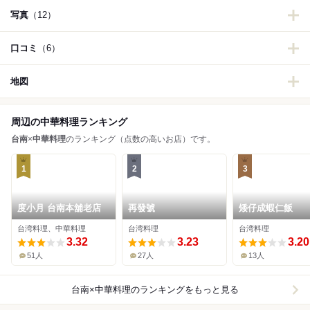
写真
（12）
口コミ
（6）
地図
周辺の中華料理ランキング
台南
×
中華料理
のランキング（点数の高いお店）です。
1
2
3
度小月 台南本舖老店
再發號
矮仔成蝦仁飯
台湾料理、中華料理
台湾料理
台湾料理
3.32
3.23
3.20
51人
27人
13人
台南×中華料理
のランキングをもっと見る