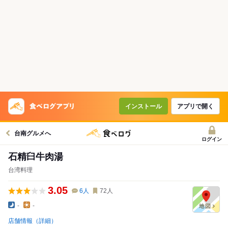
インストール
アプリで開く
台南グルメへ
ログイン
石精臼牛肉湯
台湾料理
3.05
6
人
72
人
-
-
店舗情報（詳細）