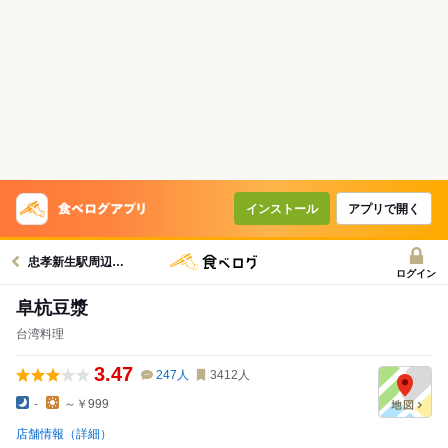
インストール
アプリで開く
忠孝新生駅周辺グルメへ
ログイン
阜杭豆漿
台湾料理
3.47
247
人
3412
人
-
～￥999
店舗情報（詳細）