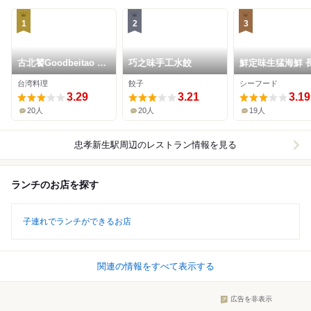
1
2
3
古北饕Goodbeitao 旗
巧之味手工水餃
鮮定味生猛海鮮 
艦店
店
台湾料理
餃子
シーフード
3.29
3.21
3.19
20人
20人
19人
忠孝新生駅周辺
のレストラン情報を見る
ランチのお店を探す
子連れでランチができるお店
関連の情報をすべて表示する
広告を非表示