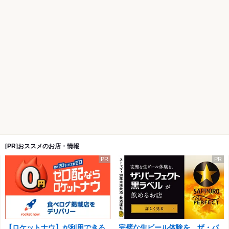
[PR]おススメのお店・情報
PR
PR
【ロケットナウ】が利用できる
完璧な生ビール体験を。ザ・パ