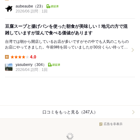
Lunch:
aubeaube
（23）
2026/06 訪問
1回
豆腐スープと揚げパンを使った朝食が美味しい！地元の方で混
雑していますが並んで食べる価値があります
台湾では朝から開店しているお店が多いですがその中でも人気のこちらの
お店にやってきました。午前9時を回っていましたが30分くらい待ってオ
ーダーできたと思います。 今回オーダーし...
4.0
Lunch:
yasuberry
（304）
2026/04 訪問
1回
口コミをもっと見る（247人）
広告を非表示