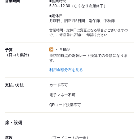
営業時間
■営業時間
5:30～12:30（なくなり次第終了）
■定休日
月曜日、旧正月5日間、端午節、中秋節
営業時間・定休日は変更となる場合がございますの
で、ご来店前に店舗にご確認ください。
～￥999
予算
（口コミ集計）
※訪問時点の為替レート換算での金額になりま
す。
利用金額分布を見る
支払い方法
カード不可
電子マネー不可
QRコード決済不可
席・設備
席数
（フードコートの一角）