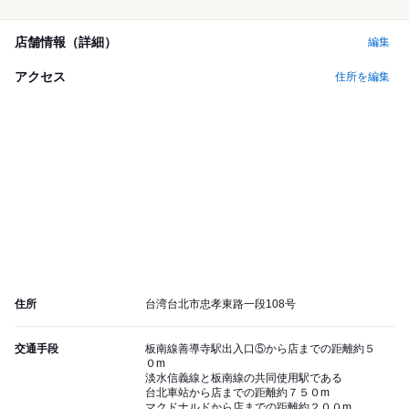
店舗情報（詳細）
編集
アクセス
住所を編集
住所
台湾台北市忠孝東路一段108号
交通手段
板南線善導寺駅出入口⑤から店までの距離約５
０m
淡水信義線と板南線の共同使用駅である
台北車站から店までの距離約７５０m
マクドナルドから店までの距離約２００m