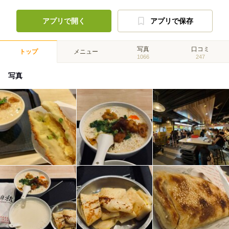
アプリで開く
アプリで保存
写真
口コミ
トップ
メニュー
1066
247
写真