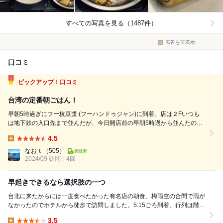
すべての写真を見る（1487件）
広告を非表示
口コミ
ピックアップ！口コミ
台湾の定番朝ごはん！
早朝5時過ぎにフー杭豆漿 (フーハンドゥジャン)に到着。店は２Fいつも
は地下鉄の入口先まで並んだが、今日開店前の早朝5時過から並んたので
それほど待つことなく30分ぐらい待って入店。いままでで最短。 定番メ
4.5
ニューの二つを注文、現金払いのみ。 鹹豆漿 (シエンドウジャン) 小エ
Lunch:
ビやザーサイ、青...
なおｔ
（505）
2024/09 訪問
4回
早起きできるなら選択肢の一つ
台北に来たからには一度食べたかった有名店の朝食、梅雨空の合間で雨が
なかったのでホテルから徒歩で訪問しました。5:15ごろ到着、行列は階段
の途中まででした。20人前後かな？日本人を含...
3.5