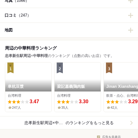
写真
（1066）
口コミ
（247）
地図
周辺の中華料理ランキング
忠孝新生駅周辺
×
中華料理
のランキング（点数の高いお店）です。
1
2
3
阜杭豆漿
梁記嘉義鶏肉飯
Jinan Xianshan
台湾料理
台湾料理
飲茶・点心、台湾料
3.47
3.30
3.29
247人
35人
42人
忠孝新生駅周辺×中華料理
のランキングをもっと見る
広告を非表示