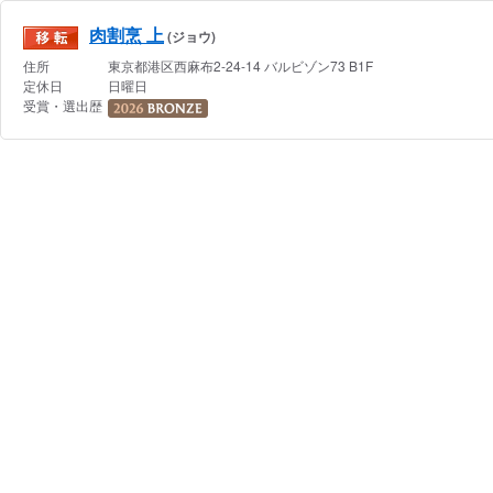
肉割烹 上
(ジョウ)
住所
東京都
港区西麻布2-24-14
バルビゾン73 B1F
定休日
日曜日
受賞・選出歴