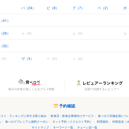
パ（24）
ピ（8）
プ（7）
ペ（2）
ポ（
（41）
（26）
ャ（0）
ュ（0）
ョ
（32）
（0）
ヴ（3）
ー（0）
ッ（0）
毎日の外食が楽しくなるグルメ情報
全国で活躍するレビュアー
予約確認
口コミ・ランキングに対する取り組み
|
飲食店・飲食企業様向けサービス
|
食べログ店舗会員につ
ム
|
食べログプレミアム無料クーポン
|
ネット予約（リクエスト予約）
|
利用規約
|
外部送信（
サイトマップ
|
キーワード一覧
|
チェーン店一覧