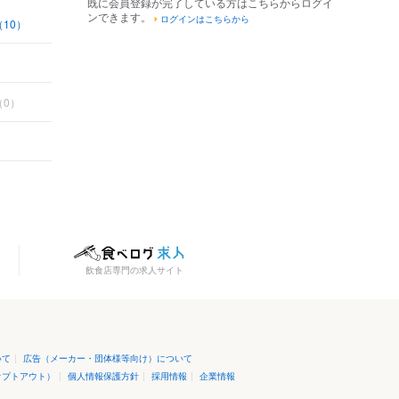
既に会員登録が完了している方はこちらからログイ
ンできます。
ログインはこちらから
10）
（0）
飲食店専門の求人サイト
いて
|
広告（メーカー・団体様等向け）について
オプトアウト）
|
個人情報保護方針
|
採用情報
|
企業情報