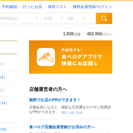
予約確認
行ったお店
保存リスト
無料会員登録/ログイン
｜
1,838
402,956
店舗
口コミ
（0）
（4）
店舗運営者の方へ
（0）
無料でお店のPRができます！
14）
店舗会員になると、無駄な広告費をかけずに効果的
なPRができます。
詳しくはこちら
食べログ店舗会員登録がお済みの方へ
10）