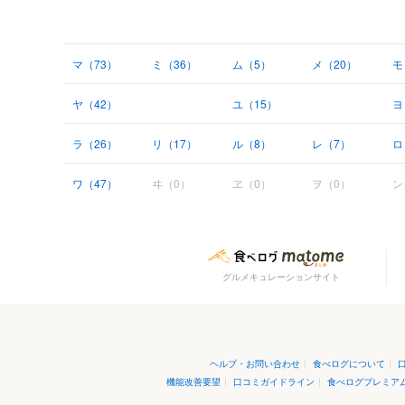
マ（73）
ミ（36）
ム（5）
メ（20）
モ
ヤ（42）
ユ（15）
ヨ
ラ（26）
リ（17）
ル（8）
レ（7）
ロ
ワ（47）
ヰ（0）
ヱ（0）
ヲ（0）
ン
グルメキュレーションサイト
ヘルプ・お問い合わせ
|
食べログについて
|
機能改善要望
|
口コミガイドライン
|
食べログプレミア