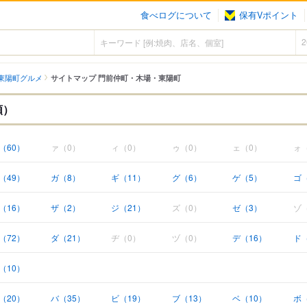
食べログについて
保有Vポイント
東陽町グルメ
サイトマップ 門前仲町・木場・東陽町
順）
（60）
ァ（0）
ィ（0）
ゥ（0）
ェ（0）
ォ
（49）
ガ（8）
ギ（11）
グ（6）
ゲ（5）
ゴ
（16）
ザ（2）
ジ（21）
ズ（0）
ゼ（3）
ゾ
（72）
ダ（21）
ヂ（0）
ヅ（0）
デ（16）
ド（
（10）
（20）
バ（35）
ビ（19）
ブ（13）
ベ（10）
ボ（