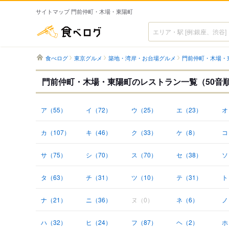
サイトマップ 門前仲町・木場・東陽町
食べログ
食べログ
東京グルメ
築地・湾岸・お台場グルメ
門前仲町・木場・
門前仲町・木場・東陽町のレストラン一覧（50音
ア（55）
イ（72）
ウ（25）
エ（23）
オ
カ（107）
キ（46）
ク（33）
ケ（8）
コ
サ（75）
シ（70）
ス（70）
セ（38）
ソ
タ（63）
チ（31）
ツ（10）
テ（31）
ト
ナ（21）
ニ（36）
ヌ（0）
ネ（6）
ノ
ハ（32）
ヒ（24）
フ（87）
ヘ（2）
ホ