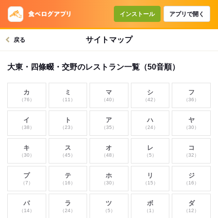
インストール
アプリで開く
サイトマップ
戻る
大東・四條畷・交野のレストラン一覧（50音順）
カ
ミ
マ
シ
フ
（76）
（11）
（40）
（42）
（36）
イ
ト
ア
ハ
ヤ
（38）
（23）
（35）
（24）
（30）
キ
ス
オ
レ
コ
（30）
（45）
（48）
（5）
（32）
プ
テ
ホ
リ
ジ
（7）
（16）
（30）
（15）
（16）
パ
ラ
ツ
ボ
ダ
（14）
（24）
（5）
（1）
（12）