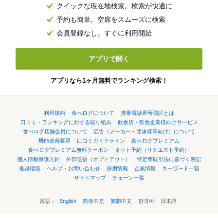
クイックな現在地検索。検索が快適に
予約も簡単。空席をスムーズに検索
会員登録なし。すぐに利用開始
アプリで開く
アプリなら1ヶ月無料でランキング検索！
利用規約
食べログについて
携帯電話番号認証とは
口コミ・ランキングに対する取り組み
飲食店・飲食企業様向けサービス
食べログ店舗会員について
広告（メーカー・団体様等向け）について
機能改善要望
口コミガイドライン
食べログプレミアム
食べログプレミアム無料クーポン
ネット予約（リクエスト予約）
個人情報保護方針
外部送信（オプトアウト）
特定商取引法に基づく表記
推奨環境
ヘルプ・お問い合わせ
採用情報
企業情報
キーワード一覧
サイトマップ
チェーン一覧
言語：
English
简体中文
繁體中文
한국어
日本語