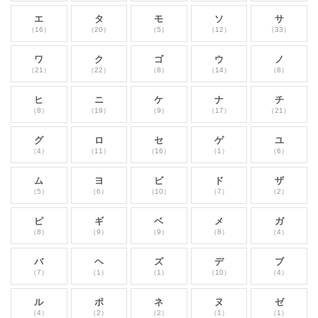
エ
タ
モ
ソ
サ
（16）
（20）
（5）
（12）
（33）
ワ
ク
ゴ
ウ
ノ
（21）
（22）
（8）
（14）
（8）
ヒ
ニ
ケ
ナ
チ
（8）
（19）
（9）
（17）
（21）
グ
ロ
セ
ゲ
ユ
（4）
（11）
（16）
（1）
（6）
ム
ヨ
ビ
ド
ザ
（5）
（6）
（10）
（7）
（2）
ピ
ギ
ベ
メ
ガ
（8）
（9）
（9）
（8）
（4）
バ
ヘ
ズ
デ
ブ
（7）
（1）
（1）
（10）
（4）
ル
ポ
ネ
ヌ
ゼ
（4）
（2）
（2）
（1）
（1）