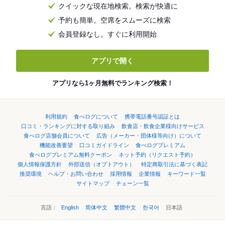
クイックな現在地検索。検索が快適に
予約も簡単。空席をスムーズに検索
会員登録なし。すぐに利用開始
アプリで開く
アプリなら1ヶ月無料でランキング検索！
利用規約
食べログについて
携帯電話番号認証とは
口コミ・ランキングに対する取り組み
飲食店・飲食企業様向けサービス
食べログ店舗会員について
広告（メーカー・団体様等向け）について
機能改善要望
口コミガイドライン
食べログプレミアム
食べログプレミアム無料クーポン
ネット予約（リクエスト予約）
個人情報保護方針
外部送信（オプトアウト）
特定商取引法に基づく表記
推奨環境
ヘルプ・お問い合わせ
採用情報
企業情報
キーワード一覧
サイトマップ
チェーン一覧
言語：
English
简体中文
繁體中文
한국어
日本語