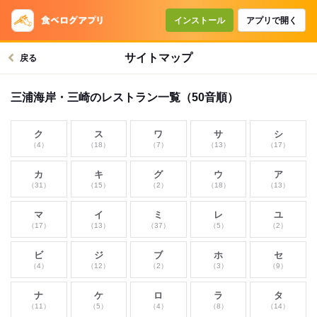
インストール
アプリで開く
サイトマップ
戻る
三浦海岸・三崎のレストラン一覧（50音順）
ク
ス
ワ
サ
シ
（4）
（18）
（7）
（13）
（17）
カ
キ
グ
ウ
ア
（31）
（15）
（2）
（18）
（13）
マ
イ
ミ
レ
ユ
（17）
（13）
（37）
（5）
（2）
ビ
ジ
ブ
ホ
セ
（4）
（12）
（2）
（3）
（9）
ナ
ケ
ロ
ラ
タ
（11）
（5）
（4）
（8）
（14）