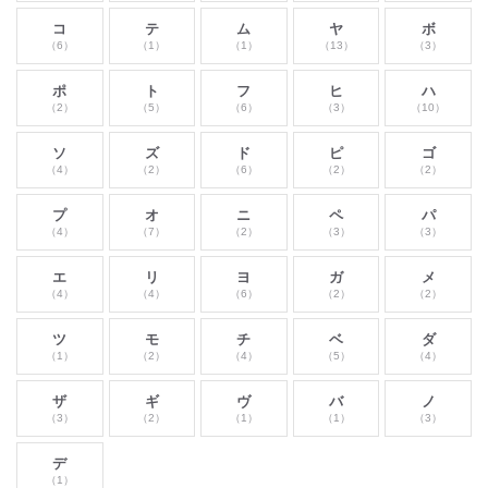
コ
テ
ム
ヤ
ボ
（6）
（1）
（1）
（13）
（3）
ポ
ト
フ
ヒ
ハ
（2）
（5）
（6）
（3）
（10）
ソ
ズ
ド
ピ
ゴ
（4）
（2）
（6）
（2）
（2）
プ
オ
ニ
ペ
パ
（4）
（7）
（2）
（3）
（3）
エ
リ
ヨ
ガ
メ
（4）
（4）
（6）
（2）
（2）
ツ
モ
チ
ベ
ダ
（1）
（2）
（4）
（5）
（4）
ザ
ギ
ヴ
バ
ノ
（3）
（2）
（1）
（1）
（3）
デ
（1）