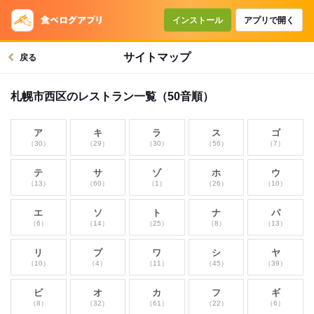
インストール
アプリで開く
サイトマップ
戻る
札幌市西区のレストラン一覧（50音順）
ア
キ
ラ
ス
ゴ
（30）
（29）
（30）
（56）
（7）
テ
サ
ゾ
ホ
ウ
（13）
（60）
（1）
（26）
（10）
エ
ソ
ト
ナ
パ
（6）
（14）
（25）
（8）
（13）
リ
プ
ワ
シ
ヤ
（10）
（4）
（11）
（45）
（39）
ビ
オ
カ
フ
ギ
（8）
（32）
（61）
（22）
（6）