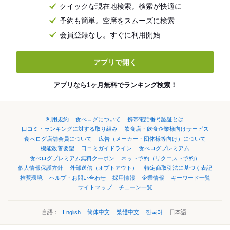
クイックな現在地検索。検索が快適に
予約も簡単。空席をスムーズに検索
会員登録なし。すぐに利用開始
アプリで開く
アプリなら1ヶ月無料でランキング検索！
利用規約
食べログについて
携帯電話番号認証とは
口コミ・ランキングに対する取り組み
飲食店・飲食企業様向けサービス
食べログ店舗会員について
広告（メーカー・団体様等向け）について
機能改善要望
口コミガイドライン
食べログプレミアム
食べログプレミアム無料クーポン
ネット予約（リクエスト予約）
個人情報保護方針
外部送信（オプトアウト）
特定商取引法に基づく表記
推奨環境
ヘルプ・お問い合わせ
採用情報
企業情報
キーワード一覧
サイトマップ
チェーン一覧
言語：
English
简体中文
繁體中文
한국어
日本語