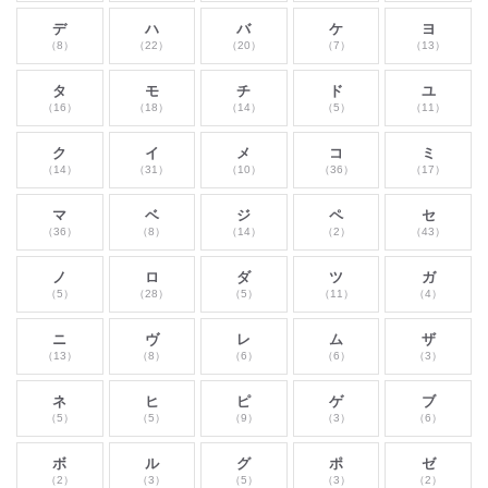
デ
ハ
バ
ケ
ヨ
（8）
（22）
（20）
（7）
（13）
タ
モ
チ
ド
ユ
（16）
（18）
（14）
（5）
（11）
ク
イ
メ
コ
ミ
（14）
（31）
（10）
（36）
（17）
マ
ベ
ジ
ペ
セ
（36）
（8）
（14）
（2）
（43）
ノ
ロ
ダ
ツ
ガ
（5）
（28）
（5）
（11）
（4）
ニ
ヴ
レ
ム
ザ
（13）
（8）
（6）
（6）
（3）
ネ
ヒ
ピ
ゲ
ブ
（5）
（5）
（9）
（3）
（6）
ボ
ル
グ
ポ
ゼ
（2）
（3）
（5）
（3）
（2）