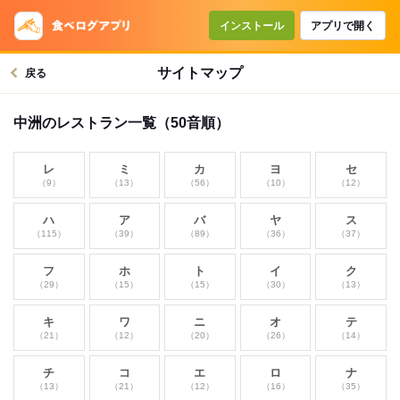
インストール
アプリで開く
サイトマップ
戻る
中洲のレストラン一覧（50音順）
レ
ミ
カ
ヨ
セ
（9）
（13）
（56）
（10）
（12）
ハ
ア
バ
ヤ
ス
（115）
（39）
（89）
（36）
（37）
フ
ホ
ト
イ
ク
（29）
（15）
（15）
（30）
（13）
キ
ワ
ニ
オ
テ
（21）
（12）
（20）
（26）
（14）
チ
コ
エ
ロ
ナ
（13）
（21）
（12）
（16）
（35）