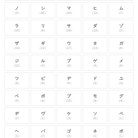
ノ
シ
マ
ヒ
ム
（5）
（32）
（24）
（12）
（7）
ラ
リ
サ
ダ
ゾ
（10）
（8）
（26）
（13）
（2）
ザ
ギ
ウ
タ
ガ
（14）
（12）
（17）
（13）
（8）
ジ
ル
プ
ゲ
メ
（12）
（4）
（6）
（4）
（8）
ツ
ビ
デ
ド
ユ
（8）
（8）
（5）
（3）
（3）
ベ
ボ
ブ
モ
グ
（5）
（4）
（10）
（9）
（4）
ヂ
ヴ
ケ
ソ
ペ
（2）
（1）
（3）
（6）
（1）
ヘ
パ
ゴ
ネ
ポ
（1）
（2）
（3）
（1）
（1）