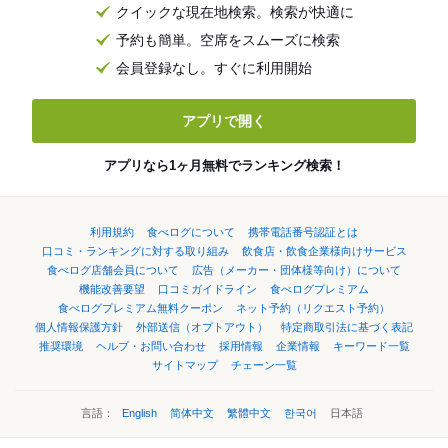
クイックな現在地検索。検索が快適に
予約も簡単。空席をスムーズに検索
会員登録なし。すぐに利用開始
アプリで開く
アプリなら1ヶ月無料でランキング検索！
利用規約
食べログについて
携帯電話番号認証とは
口コミ・ランキングに対する取り組み
飲食店・飲食企業様向けサービス
食べログ店舗会員について
広告（メーカー・団体様等向け）について
機能改善要望
口コミガイドライン
食べログプレミアム
食べログプレミアム無料クーポン
ネット予約（リクエスト予約）
個人情報保護方針
外部送信（オプトアウト）
特定商取引法に基づく表記
推奨環境
ヘルプ・お問い合わせ
採用情報
企業情報
キーワード一覧
サイトマップ
チェーン一覧
言語：
English
简体中文
繁體中文
한국어
日本語