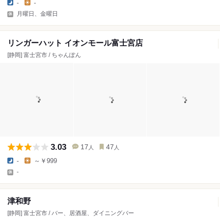
-
-
月曜日、金曜日
リンガーハット イオンモール富士宮店
[静岡] 富士宮市 / ちゃんぽん
3.03
17
47
人
人
-
～￥999
-
津和野
[静岡] 富士宮市 / バー、居酒屋、ダイニングバー