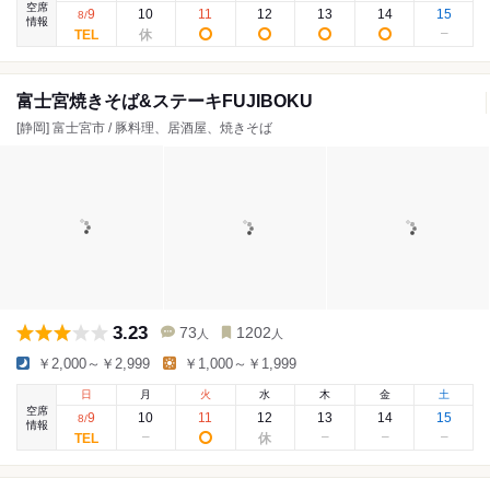
空席
9
10
11
12
13
14
15
8
/
情報
富士宮焼きそば&ステーキFUJIBOKU
[静岡] 富士宮市 / 豚料理、居酒屋、焼きそば
3.23
73
1202
人
人
￥2,000～￥2,999
￥1,000～￥1,999
日
月
火
水
木
金
土
空席
9
10
11
12
13
14
15
8
/
情報