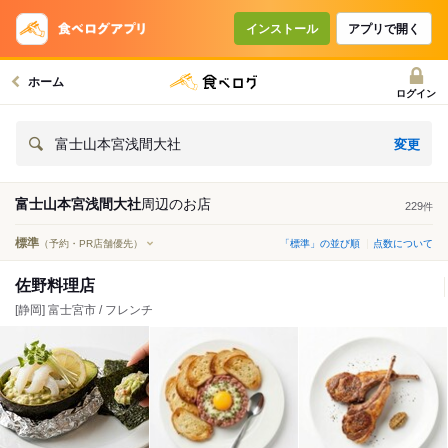
インストール
アプリで開く
ホーム
ログイン
変更
富士山本宮浅間大社
富士山本宮浅間大社
周辺の
お店
229
件
標準
（予約・PR店舗優先）
「標準」の並び順
点数について
佐野料理店
[静岡] 富士宮市 / フレンチ