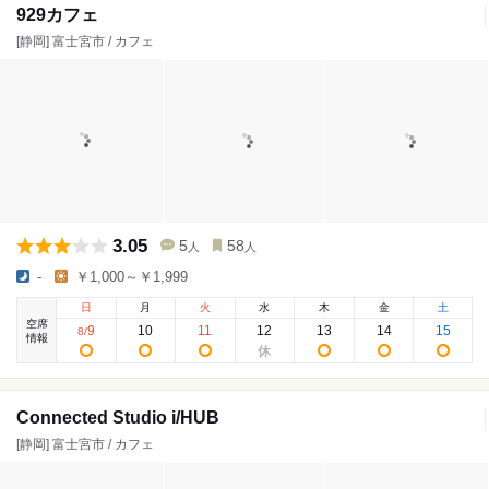
929カフェ
[静岡] 富士宮市 / カフェ
3.05
5
58
人
人
-
￥1,000～￥1,999
日
月
火
水
木
金
土
空席
9
10
11
12
13
14
15
8
/
情報
Connected Studio i/HUB
[静岡] 富士宮市 / カフェ