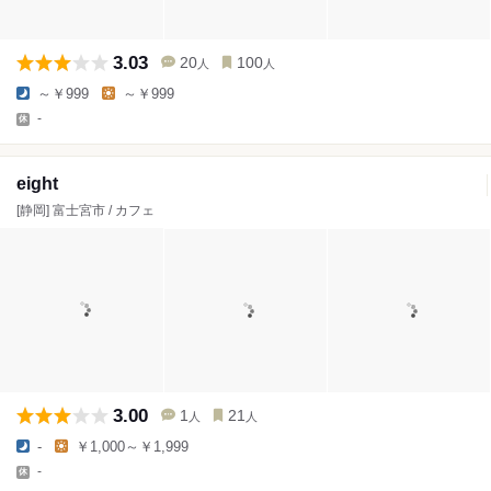
3.03
20
100
人
人
～￥999
～￥999
-
eight
[静岡] 富士宮市 / カフェ
3.00
1
21
人
人
-
￥1,000～￥1,999
-