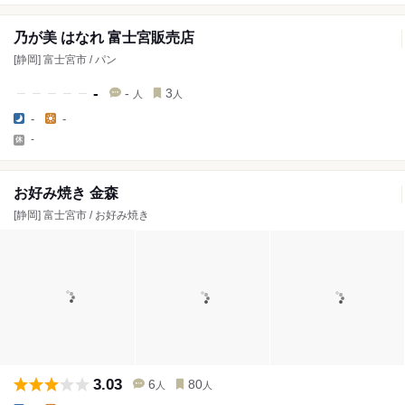
乃が美 はなれ 富士宮販売店
[静岡] 富士宮市 / パン
-
-
3
人
人
-
-
-
お好み焼き 金森
[静岡] 富士宮市 / お好み焼き
3.03
6
80
人
人