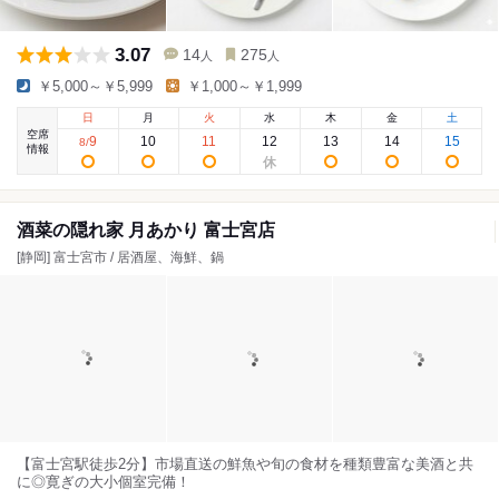
3.07
14
275
人
人
￥5,000～￥5,999
￥1,000～￥1,999
日
月
火
水
木
金
土
空席
9
10
11
12
13
14
15
8
/
情報
酒菜の隠れ家 月あかり 富士宮店
[静岡] 富士宮市 / 居酒屋、海鮮、鍋
【富士宮駅徒歩2分】市場直送の鮮魚や旬の食材を種類豊富な美酒と共
に◎寛ぎの大小個室完備！