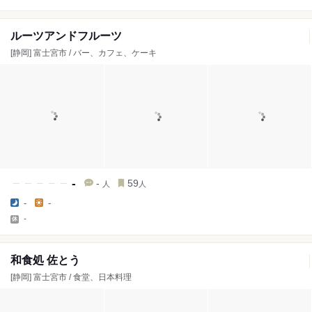
ルーツアンドフルーツ
[静岡] 富士宮市 / バー、カフェ、ケーキ
-
-
59
人
人
-
-
-
和食処 佐とう
[静岡] 富士宮市 / 食堂、日本料理