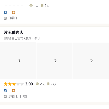
-
-
2
人
人
-
-
日曜日
片岡精肉店
[静岡] 富士宮市 / 惣菜・デリ
3.00
2
27
人
人
-
-
水曜日、日曜日