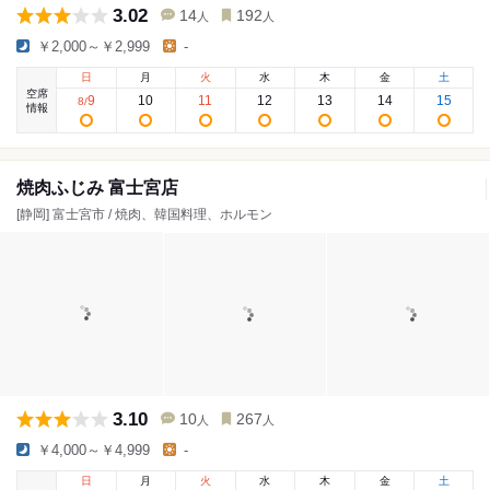
3.02
14
192
人
人
￥2,000～￥2,999
-
日
月
火
水
木
金
土
空席
9
10
11
12
13
14
15
8
/
情報
焼肉ふじみ 富士宮店
[静岡] 富士宮市 / 焼肉、韓国料理、ホルモン
3.10
10
267
人
人
￥4,000～￥4,999
-
日
月
火
水
木
金
土