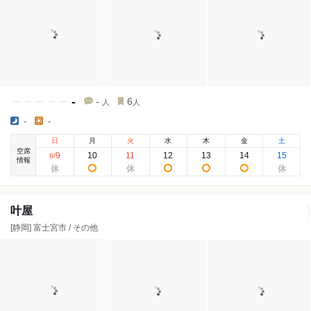
-
-
6
人
人
-
-
日
月
火
水
木
金
土
空席
9
10
11
12
13
14
15
8
/
情報
叶屋
[静岡] 富士宮市 / その他