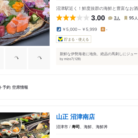
沼津駅近く！鮮度抜群の海鮮と豊富なお酒
3.00
人
3
95
￥5,000～￥5,999
-
貯まる・使える
新鮮な伊勢海老に地魚、絶品の馬刺しにジューシ
mizo7(128)
by
ト予約
空席情報
山正 沼津南店
沼津市 /
寿司
、海鮮、海鮮丼