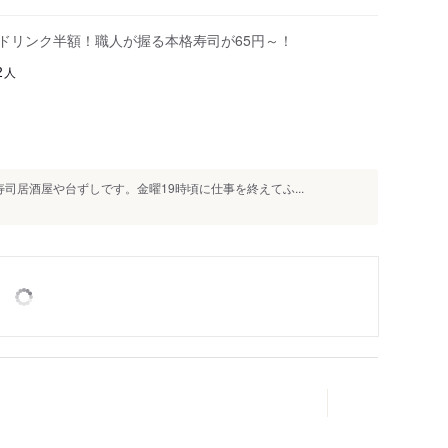
はドリンク半額！職人が握る本格寿司が65円～！
人
2
司居酒屋や台ずしです。金曜19時頃に仕事を終えてふ...