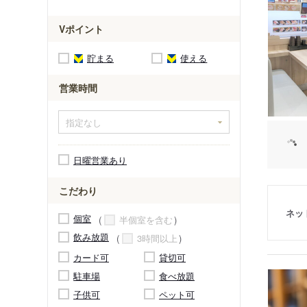
Vポイント
貯まる
使える
営業時間
日曜営業あり
こだわり
ネッ
個室
半個室を含む
飲み放題
3時間以上
カード可
貸切可
駐車場
食べ放題
子供可
ペット可