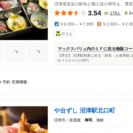
沼津港直送の鮮魚と職人技の寿司を、豊富
3.54
人
179
6
￥6,000～￥7,999
￥2,000～￥2,9
貯まる
マックスバリュ内の１Ｆに在る物販コー
【序文】 沼津駅南東に在る「鮮魚・お食事処 山
ＡＡＡＡＵＯ(807)
by
ト予約
空席情報
や台ずし 沼津駅北口町
沼津市 / 居酒屋、
寿司
、海鮮