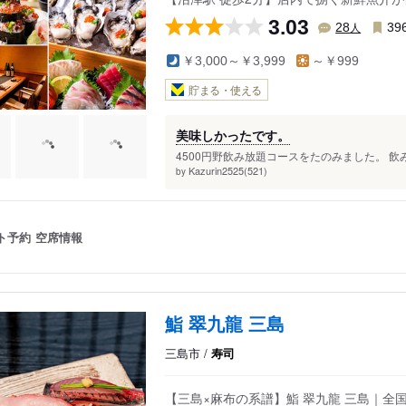
3.03
人
28
39
￥3,000～￥3,999
～￥999
貯まる・使える
美味しかったです。
4500円野飲み放題コースをたのみました。 飲
Kazurin2525(521)
by
ト予約
空席情報
鮨 翠九龍 三島
三島市 /
寿司
【三島×麻布の系譜】鮨 翠九龍 三島｜