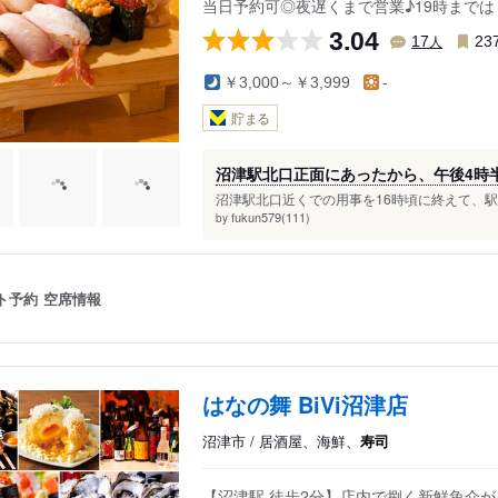
当日予約可◎夜遅くまで営業♪19時まで
3.04
人
17
23
￥3,000～￥3,999
-
貯まる
沼津駅北口正面にあったから、午後4時
沼津駅北口近くでの用事を16時頃に終えて、駅前
fukun579(111)
by
ト予約
空席情報
はなの舞 BiVi沼津店
沼津市 / 居酒屋、海鮮、
寿司
【沼津駅 徒歩2分】店内で捌く新鮮魚介が