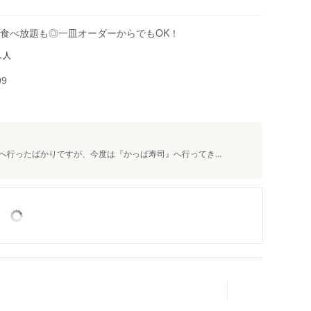
食べ放題も◎一皿オーダーからでもOK！
人
1
99
行ったばかりですが、今度は『かっぱ寿司』へ行ってき...