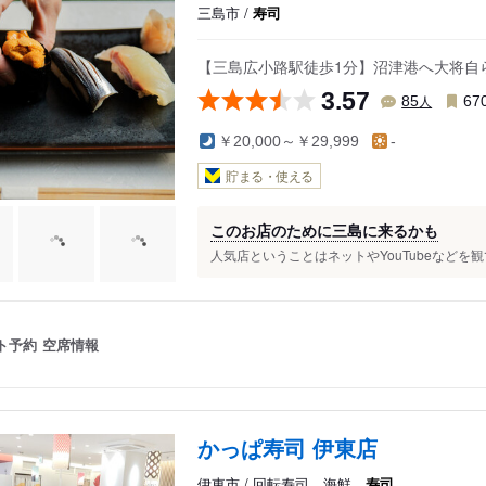
三島市 /
寿司
【三島広小路駅徒歩1分】沼津港へ大将自
3.57
人
85
67
￥20,000～￥29,999
-
貯まる・使える
このお店のために三島に来るかも
人気店ということはネットやYouTubeなどを観
ト予約
空席情報
かっぱ寿司 伊東店
伊東市 / 回転寿司、海鮮、
寿司