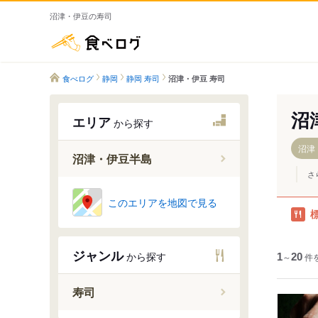
沼津・伊豆の寿司
食べログ
食べログ
静岡
静岡 寿司
沼津・伊豆 寿司
沼
エリア
から探す
沼津
沼津・伊豆半島
さ
沼津・三
このエリアを地図で見る
熱海・函
伊東～下
ジャンル
から探す
1
韮山～修
～
20
件
西伊豆・
寿司