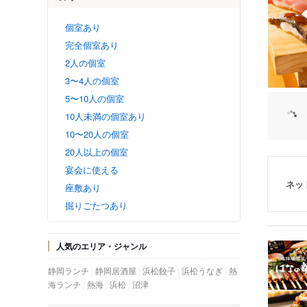
個室あり
完全個室あり
2人の個室
3〜4人の個室
5〜10人の個室
10人未満の個室あり
10〜20人の個室
20人以上の個室
宴会に使える
ネッ
座敷あり
掘りごたつあり
人気のエリア・ジャンル
静岡ランチ
静岡居酒屋
浜松餃子
浜松うなぎ
熱
海ランチ
熱海
浜松
沼津