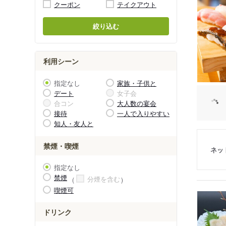
クーポン
テイクアウト
絞り込む
利用シーン
指定なし
家族・子供と
デート
女子会
合コン
大人数の宴会
接待
一人で入りやすい
知人・友人と
禁煙・喫煙
ネッ
指定なし
禁煙
分煙を含む
喫煙可
ドリンク