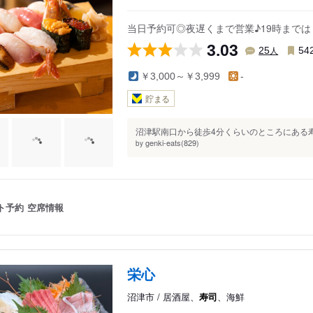
当日予約可◎夜遅くまで営業♪19時まで
3.03
人
25
54
￥3,000～￥3,999
-
貯まる
沼津駅南口から徒歩4分くらいのところにある寿
genki-eats(829)
by
ト予約
空席情報
栄心
沼津市 / 居酒屋、
寿司
、海鮮