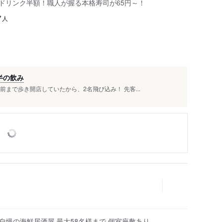
はドリンク半額！職人が握る本格寿司が65円～！
人
7
半の飲み
まで歩き開店していたから、2名飛び込み！ 先客...
自慢の海鮮居酒屋 最大58名様まで 個室座敷あり