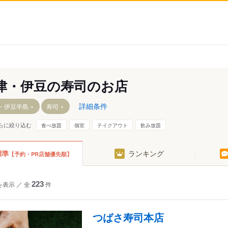
津・伊豆の寿司のお店
詳細条件
・伊豆半島
寿司
らに絞り込む
食べ放題
個室
テイクアウト
飲み放題
島
標準
ランキング
【予約・PR店舗優先順】
南
田
善寺
を表示
／
全
223
件
南伊豆
つばさ寿司本店