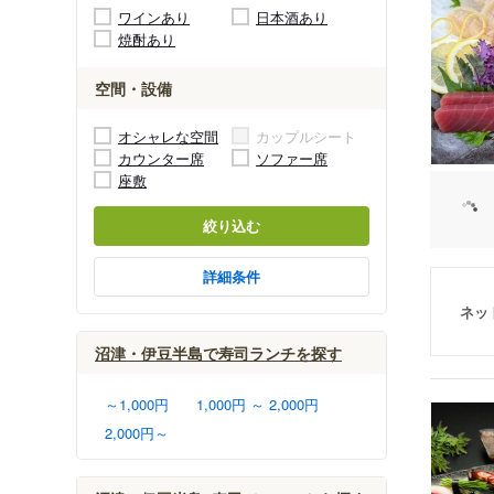
ワインあり
日本酒あり
焼酎あり
空間・設備
オシャレな空間
カップルシート
カウンター席
ソファー席
座敷
絞り込む
詳細条件
ネッ
沼津・伊豆半島で寿司ランチを探す
～1,000円
1,000円 ～ 2,000円
2,000円～