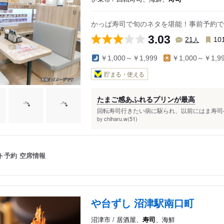
かっぱ寿司で旬のネタを堪能！事前予約で
3.03
人
21
10
￥1,000～￥1,999
￥1,000～￥1,9
貯まる・使える
たまご感あふれるプリンが最高
回転寿司行きたい病に駆られ、以前にはま寿司へ
chiharu.w(51)
by
ト予約
空席情報
や台ずし 沼津駅南口町
沼津市 / 居酒屋、
寿司
、海鮮