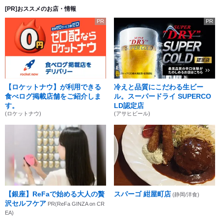
[PR]おススメのお店・情報
PR
PR
【ロケットナウ】が利用できる
冷えと品質にこだわる生ビー
食べログ掲載店舗をご紹介しま
ル。スーパードライ SUPERCO
す。
LD認定店
(ロケットナウ)
(アサヒビール)
【銀座】ReFaで始める大人の贅
スパーゴ 紺屋町店
(静岡/洋食)
沢セルフケア
PR(ReFa GINZA on CR
EA)