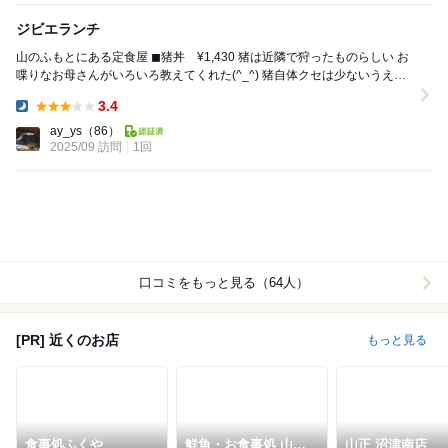
ジビエランチ
山のふもとにある定食屋 ◼︎猪丼 ¥1,430 猪は近隣で狩ったものらしい お
喋りなお母さんがいろいろ教えてくれた(^_^) 猪自体クセは少ないうえ、
味付けはしっかりな...
3.4
Dinner:
ay_ys
（86）
2025/09 訪問
1回
口コミをもっと見る（64人）
[PR] 近くのお店
もっと見る
食事処ふくや
鮮魚・お食事処 山正
山正 沼津南店