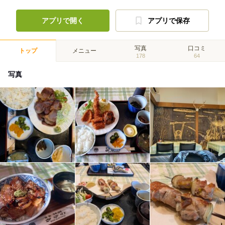
アプリで開く
アプリで保存
写真
口コミ
トップ
メニュー
178
64
写真