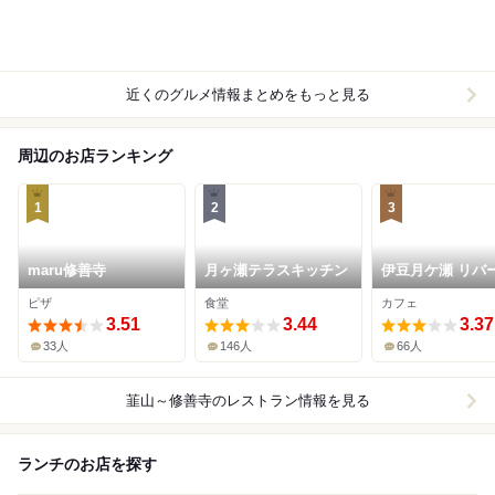
近くのグルメ情報まとめをもっと見る
周辺のお店ランキング
1
2
3
maru修善寺
月ヶ瀬テラスキッチン
伊豆月ケ瀬 リバ
イドスタンド
ピザ
食堂
カフェ
3.51
3.44
3.37
33人
146人
66人
韮山～修善寺
のレストラン情報を見る
ランチのお店を探す