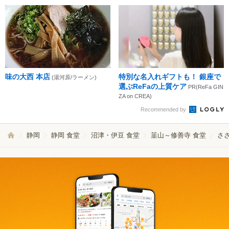
味の大西 本店
特別な名入れギフトも！ 銀座で
(湯河原/ラーメン)
選ぶReFaの上質ケア
PR(ReFa GIN
ZA on CREA)
Recommended by
静岡
静岡 食堂
沼津・伊豆 食堂
韮山～修善寺 食堂
さ