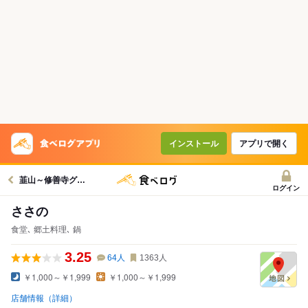
インストール
アプリで開く
韮山～修善寺グルメへ
ログイン
ささの
食堂､ 郷土料理､ 鍋
3.25
64
人
1363
人
￥1,000～￥1,999
￥1,000～￥1,999
店舗情報（詳細）