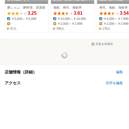
本店
豚しゃぶ、豚料理、居酒屋
海鮮、寿司、海鮮丼
寿司、海鮮、海鮮丼
3.25
3.61
3.54
￥5,000～￥5,999
￥10,000～￥14,999
￥6,000～￥7,999
Dinner:
Dinner:
Dinner:
-
￥2,000～￥2,999
￥2,000～￥2,999
Lunch:
Lunch:
Lunch:
37人
780人
179人
広告を非表示
店舗情報（詳細）
編集
アクセス
住所を編集