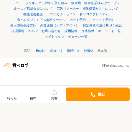
口コミ・ランキングに対する取り組み
飲食店・飲食企業様向けサービス
食べログ店舗会員について
広告（メーカー・団体様等向け）について
機能改善要望
口コミガイドライン
食べログプレミアム
食べログプレミアム無料クーポン
ネット予約（リクエスト予約）
個人情報保護方針
外部送信（オプトアウト）
特定商取引法に基づく表記
推奨環境
ヘルプ・お問い合わせ
採用情報
企業情報
キーワード一覧
サイトマップ
チェーン一覧
言語：
English
简体中文
繁體中文
한국어
日本語
©Kakaku.com, Inc.
電話
行った
保存
共有