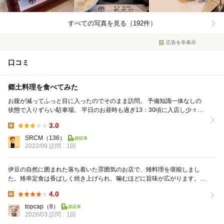
すべての写真を見る（192件）
広告を非表示
口コミ
郷土料理を食べてみた
お腹が減ってふっと目に入ったのでそのまま訪問。 予備知識一体なしの
状態で入りずらい駐車場。 平日のお昼時も過ぎ13：30頃に入店し少々の
お客様が居ましたが、こんなもんでしょうこ...
3.0
Lunch:
SRCM
（136）
2022/09 訪問
1回
伊豆の自然に囲まれた落ち着いた雰囲気のお店で、雉料理を堪能しまし
た。雉串定食は香ばしく焼き上げられ、噛むほどに旨味が広がります。雉
丼もクセがなく、素材の味を活かした優しい味わい。普...
4.0
Lunch:
topcap
（8）
2026/03 訪問
1回