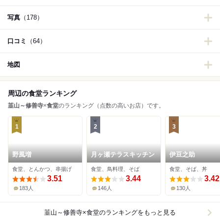
写真
（178）
口コミ
（64）
地図
周辺の食堂ランキング
韮山～修善寺
×
食堂
のランキング（点数の高いお店）です。
1
2
3
野風増
月ヶ瀬テラスキッチン
伊豆之助
食堂、とんかつ、串揚げ
食堂、鳥料理、そば
食堂、そば、丼
3.51
3.44
3.42
183人
146人
130人
韮山～修善寺×食堂
のランキングをもっと見る