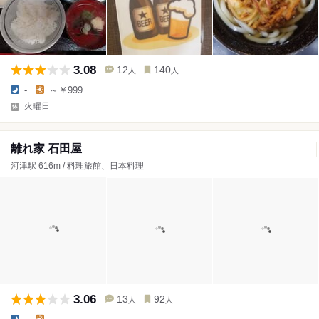
3.08
12
140
人
人
-
～￥999
火曜日
離れ家 石田屋
河津駅 616m / 料理旅館、日本料理
3.06
13
92
人
人