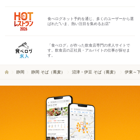
食べログネット予約を通じ、多くのユーザーから選
ばれた"いま、熱い注目を集めるお店"
「食べログ」が作った飲食店専門の求人サイトで
す。飲食店の正社員・アルバイトの仕事が探せま
す。
静岡
静岡 そば（蕎麦）
沼津・伊豆 そば（蕎麦）
伊東～下