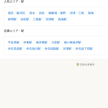
人気エリア・駅
葵区・駿河区
清水
浜松
御殿場・裾野
沼津・三島
熱海
静岡駅
浜松駅
三島駅
沼津駅
熱海駅
近隣エリア・駅
宇佐美駅
伊東駅
南伊東駅
川奈駅
城ケ崎海岸駅
伊豆高原駅
伊豆熱川駅
伊豆稲取駅
河津駅
伊豆急下田駅
広告を非表示