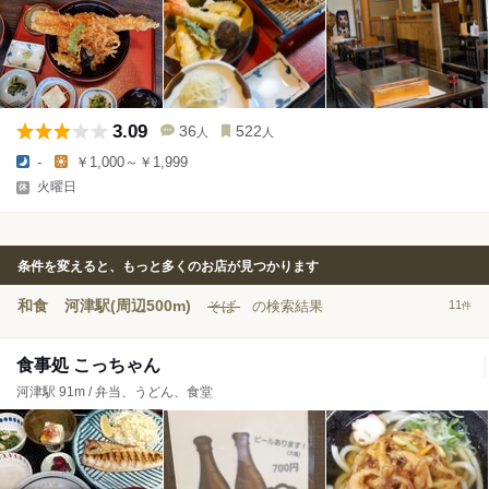
3.09
36
522
人
人
-
￥1,000～￥1,999
火曜日
条件を変えると、もっと多くのお店が見つかります
和食
河津駅(周辺500m)
そば
の検索結果
11
件
食事処 こっちゃん
河津駅 91m / 弁当、うどん、食堂