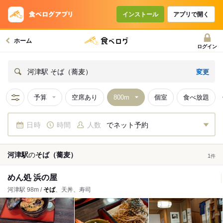
インストール
アプリで開く
ホーム
ログイン
変更
河津駅 そば（蕎麦）
予算
空席あり
個室
食べ放題
日時
時間
人数
でネット予約
河津駅
の
そば（蕎麦）
1
件
めん処 浜の屋
河津駅 98m /
そば
、天丼、寿司