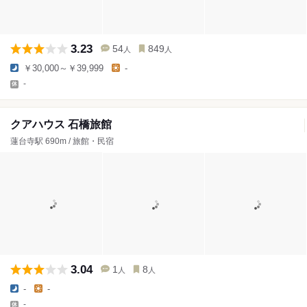
3.23
54
849
人
人
￥30,000～￥39,999
-
-
クアハウス 石橋旅館
蓮台寺駅 690m / 旅館・民宿
3.04
1
8
人
人
-
-
-