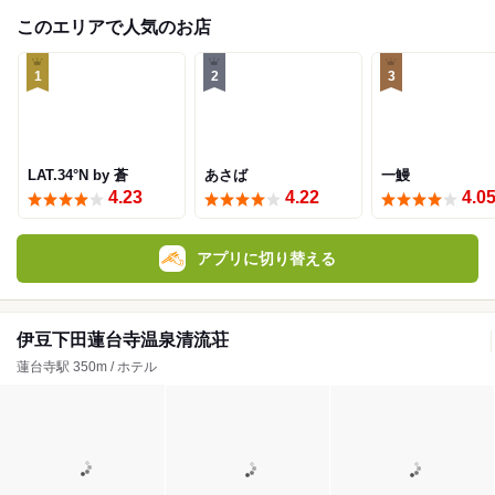
このエリアで人気のお店
1
2
3
LAT.34°N by 蒼
あさば
一鰻
4.23
4.22
4.0
アプリに切り替える
伊豆下田蓮台寺温泉清流荘
蓮台寺駅 350m / ホテル