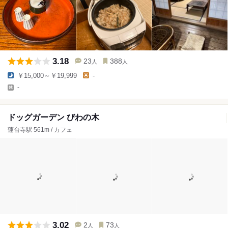
3.18
23
388
人
人
￥15,000～￥19,999
-
-
ドッグガーデン びわの木
蓮台寺駅 561m / カフェ
3.02
2
73
人
人