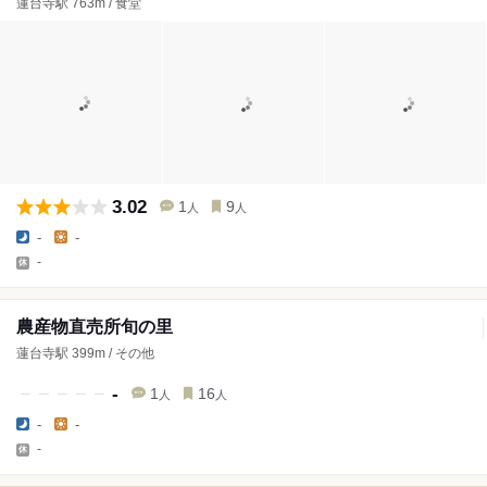
蓮台寺駅 763m / 食堂
3.02
1
9
人
人
-
-
-
農産物直売所旬の里
蓮台寺駅 399m / その他
-
1
16
人
人
-
-
-