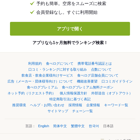
予約も簡単。空席をスムーズに検索
会員登録なし。すぐに利用開始
アプリで開く
アプリなら1ヶ月無料でランキング検索！
利用規約
食べログについて
携帯電話番号認証とは
口コミ・ランキングに対する取り組み
点数について
飲食店・飲食企業様向けサービス
食べログ店舗会員について
広告（メーカー・団体様等向け）について
機能改善要望
口コミガイドライン
食べログプレミアム
食べログプレミアム無料クーポン
ネット予約（リクエスト予約）
個人情報保護方針
外部送信（オプトアウト）
特定商取引法に基づく表記
推奨環境
ヘルプ・お問い合わせ
採用情報
企業情報
キーワード一覧
サイトマップ
チェーン一覧
言語：
English
简体中文
繁體中文
한국어
日本語