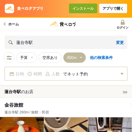
インストール
アプリで開く
ホーム
ログイン
変更
蓮台寺駅
予算
空席あり
他の検索条件
日時
時間
人数
でネット予約
蓮台寺駅
の
お店
9
件
金谷旅館
蓮台寺駅 260m / 旅館・民宿