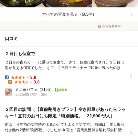
すべての写真を見る（505件）
広告を非表示
口コミ
２日目も個室で
２日目の夜もカートに乗って個室で。 さて、個室に案内され、２日目は
海が見える個室でした。 さて、２日目のディナーで印象に残ったのは、
鮑の踊り焼き。 金目鯛の煮付け。牛...
3.6
Dinner:
3.6
Lunch:
ミニ苺パフェ
（2155）
2025/08 訪問
3回
２回目の訪問（【直前割引きプラン】空き部屋があったらラッ
キー！直前のお日にち限定「特別価格」 22,900円/人）
前回、４年前の訪問時の印象がとてもよく再訪です。 前回は「露天風呂
付き離れ2階棟2階部屋」でしたが 今回は「露天風呂付き離れ2階棟1階部
屋」です。 眺望が気がかりでしたがそれ...