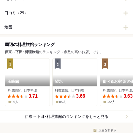
口コミ
（29）
地図
周辺の料理旅館ランキング
伊東～下田
×
料理旅館
のランキング（点数の高いお店）です。
1
2
3
玉峰館
望水
食べるお宿 浜の
料理旅館、日本料理
料理旅館、日本料理
料理旅館、日本料理
3.71
3.66
3.63
99人
85人
232人
伊東～下田×料理旅館
のランキングをもっと見る
広告を非表示