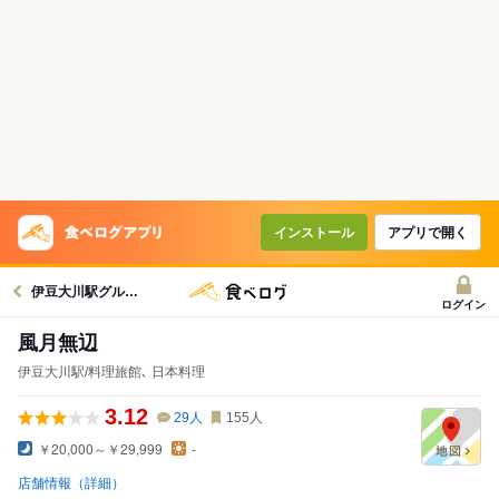
インストール
アプリで開く
伊豆大川駅グルメへ
ログイン
風月無辺
伊豆大川駅/料理旅館､ 日本料理
3.12
29
人
155
人
￥20,000～￥29,999
-
店舗情報（詳細）