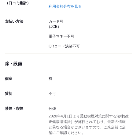
（口コミ集計）
利用金額分布を見る
支払い方法
カード可
（JCB）
電子マネー不可
QRコード決済不可
席・設備
個室
有
貸切
不可
禁煙・喫煙
分煙
2020年4月1日より受動喫煙対策に関する法律(改
正健康増進法）が施行されており、最新の情報
と異なる場合がございますので、ご来店前に店
舗にご確認ください。