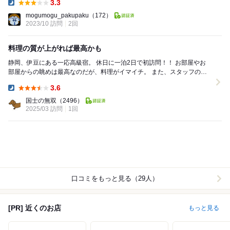
3.3
Dinner:
mogumogu_pakupaku
（172）
2023/10 訪問
2回
料理の質が上がれば最高かも
静岡、伊豆にある一応高級宿。 休日に一泊2日で初訪問！！ お部屋やお
部屋からの眺めは最高なのだが、料理がイマイチ。 また、スタッフの方
たちの提供のレベルが低い。 食...
3.6
Dinner:
国士の無双
（2496）
2025/03 訪問
1回
口コミをもっと見る（29人）
[PR] 近くのお店
もっと見る