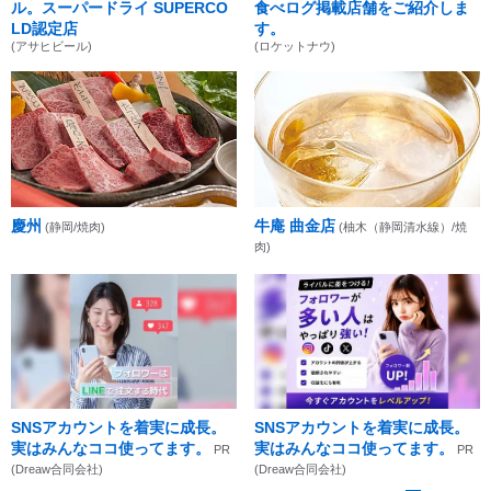
ル。スーパードライ SUPERCO
食べログ掲載店舗をご紹介しま
LD認定店
す。
(アサヒビール)
(ロケットナウ)
慶州
牛庵 曲金店
(静岡/焼肉)
(柚木（静岡清水線）/焼
肉)
SNSアカウントを着実に成長。
SNSアカウントを着実に成長。
実はみんなココ使ってます。
実はみんなココ使ってます。
PR
PR
(Dreaw合同会社)
(Dreaw合同会社)