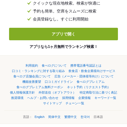
クイックな現在地検索。検索が快適に
予約も簡単。空席をスムーズに検索
会員登録なし。すぐに利用開始
アプリで開く
アプリなら1ヶ月無料でランキング検索！
利用規約
食べログについて
携帯電話番号認証とは
口コミ・ランキングに対する取り組み
飲食店・飲食企業様向けサービス
食べログ店舗会員について
広告（メーカー・団体様等向け）について
機能改善要望
口コミガイドライン
食べログプレミアム
食べログプレミアム無料クーポン
ネット予約（リクエスト予約）
個人情報保護方針
外部送信（オプトアウト）
特定商取引法に基づく表記
推奨環境
ヘルプ・お問い合わせ
採用情報
企業情報
キーワード一覧
サイトマップ
チェーン一覧
言語：
English
简体中文
繁體中文
한국어
日本語