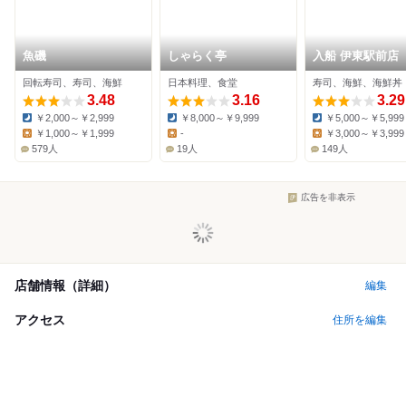
魚磯
しゃらく亭
入船 伊東駅前店
回転寿司、寿司、海鮮
日本料理、食堂
寿司、海鮮、海鮮丼
3.48
3.16
3.29
￥2,000～￥2,999
￥8,000～￥9,999
￥5,000～￥5,999
Dinner:
Dinner:
Dinner:
￥1,000～￥1,999
-
￥3,000～￥3,999
Lunch:
Lunch:
Lunch:
579人
19人
149人
広告を非表示
店舗情報（詳細）
編集
アクセス
住所を編集