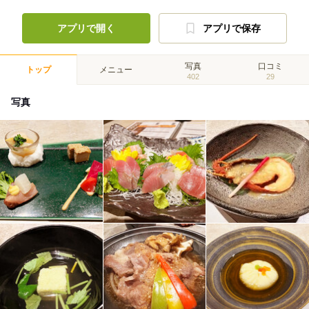
アプリで開く
アプリで保存
写真
口コミ
トップ
メニュー
402
29
写真