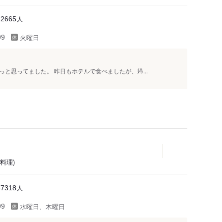
人
42665
火曜日
99
と思ってました。 昨日もホテルで食べましたが、帰...
料理)
人
37318
水曜日、木曜日
99