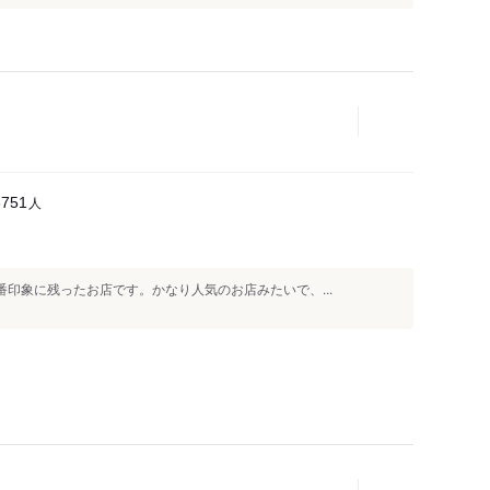
人
6751
番印象に残ったお店です。かなり人気のお店みたいで、...