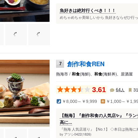
魚好きは絶対行くべき！！！
めちゃめちゃ美味しいから 魚好きならぜひ行って
創作和食REN
7
熱海市 /
和食
(海鮮)、
和食
(海鮮丼)、居酒屋
3.61
人
64
3
￥8,000～￥9,999
￥1,000～￥1,9
【熱海】『創作和食の人気店✨』『ラン
高に...
『熱海 人気店巡り』【No.1】 ◇本日は熱海
アツシ0422(1826)
by