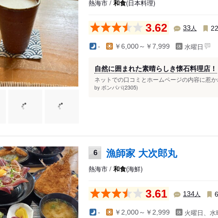
熱海市 /
和食
(日本料理)
3.62
人
33
2
水曜日
-
￥6,000～￥7,999
自然に囲まれた素晴らしき懐石料理店！
ネットでの口コミとホームページの内容に惹かれ
ボンパパ(2305)
by
漁師家 大次郎丸
6
熱海市 /
和食
(海鮮)
3.61
人
134
火曜日、水
-
￥2,000～￥2,999