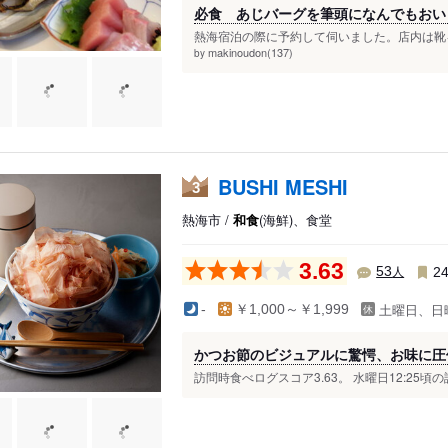
必食 あじバーグを筆頭になんでもおい
熱海宿泊の際に予約して伺いました。店内は靴を
makinoudon(137)
by
BUSHI MESHI
3
熱海市 /
和食
(海鮮)、食堂
3.63
人
53
2
土曜日、日
-
￥1,000～￥1,999
かつお節のビジュアルに驚愕、お味に圧
訪問時食べログスコア3.63。 水曜日12:25頃