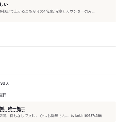
しい
脱いで上がるこあがりの4名席が2卓とカウンターのみ...
人
498
曜日
倒、唯一無二
の訪問、待ちなしで入店。 かつお節屋さん...
koich190387(289)
by