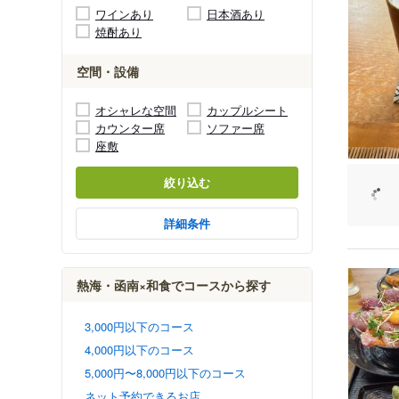
ワインあり
日本酒あり
焼酎あり
空間・設備
オシャレな空間
カップルシート
カウンター席
ソファー席
座敷
絞り込む
詳細条件
熱海・函南×和食でコースから探す
3,000円以下のコース
4,000円以下のコース
5,000円〜8,000円以下のコース
ネット予約できるお店