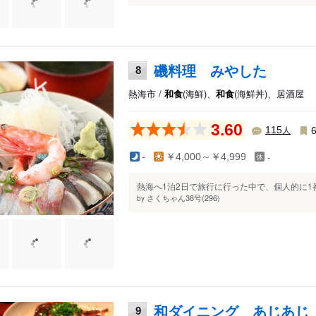
磯料理 みやした
8
熱海市 /
和食
(海鮮)、
和食
(海鮮丼)、居酒屋
3.60
人
115
-
-
￥4,000～￥4,999
熱海へ1泊2日で旅行に行った中で、個人的に1
さくちゃん38号(296)
by
和ダイニング あじあじ
9