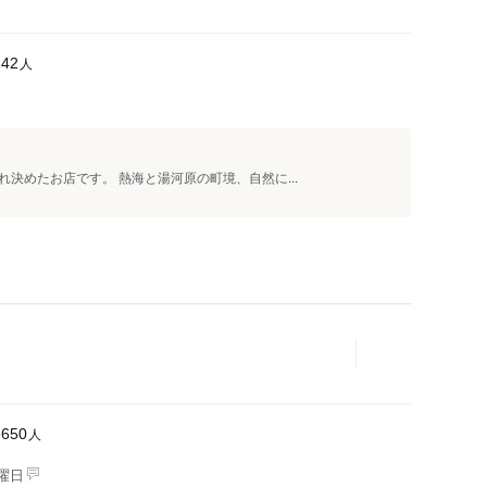
人
242
決めたお店です。 熱海と湯河原の町境、自然に...
人
6650
曜日