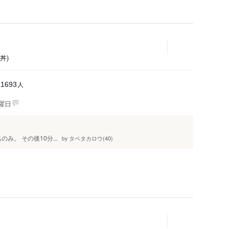
(丼)
人
11693
曜日
のみ。 その後10分...
タベタカロウ(40)
by