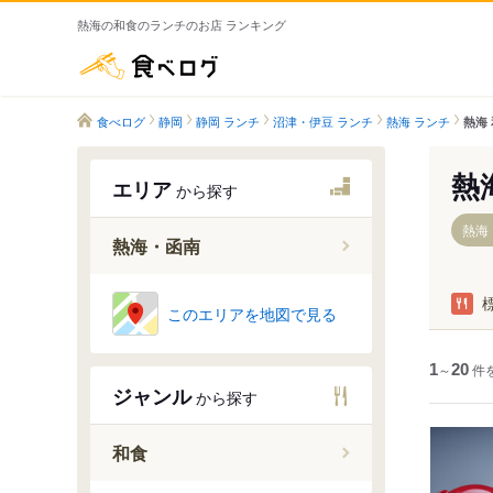
熱海の和食のランチのお店 ランキング
食べログ
食べログ
静岡
静岡 ランチ
沼津・伊豆 ランチ
熱海 ランチ
熱海
熱
エリア
から探す
熱海
熱海・函南
熱海駅
このエリアを地図で見る
函南駅
来宮駅
1
～
20
件
ジャンル
から探す
伊豆多賀
網代駅
和食
伊豆仁田