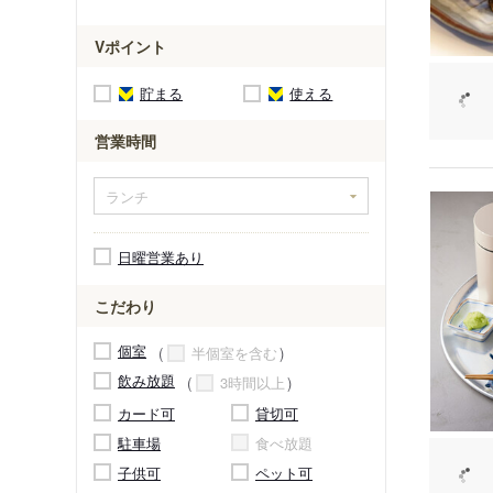
Vポイント
貯まる
使える
営業時間
日曜営業あり
こだわり
個室
半個室を含む
飲み放題
3時間以上
カード可
貸切可
駐車場
食べ放題
子供可
ペット可