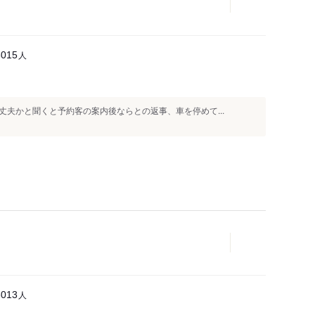
人
3015
夫かと聞くと予約客の案内後ならとの返事、車を停めて...
人
3013