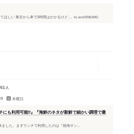
ほしい 東京から車で3時間はかかるけど ...
aco0358(690)
by
人
161
木曜日
99
チにも利用可能‼️』『海鮮のネタが新鮮で細かい調理で最
に来ました。まずランチで利用したのは『熱海サン...