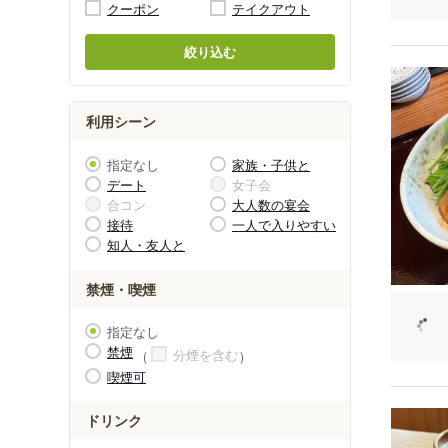
クーポン
テイクアウト
絞り込む
利用シーン
指定なし
家族・子供と
デート
女子会
合コン
大人数の宴会
接待
一人で入りやすい
知人・友人と
禁煙・喫煙
指定なし
禁煙
分煙を含む
喫煙可
ドリンク