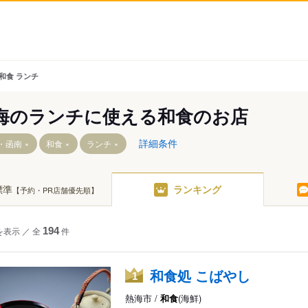
 和食 ランチ
海のランチに使える和食のお店
詳細条件
・函南
和食
ランチ
標準
ランキング
【予約・PR店舗優先順】
を表示
／
全
194
件
駅
和食処 こばやし
1
駅
熱海市 /
和食
(海鮮)