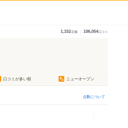
｜
1,152
106,054
店舗
口コミ
口コミが多い順
ニューオープン
点数について