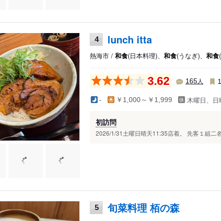
lunch itta
4
熱海市 /
和食
(日本料理)、
和食
(うなぎ)、
和食
3.62
人
165
木曜日、日
-
￥1,000～￥1,999
初訪問
2026/1/31土曜日晴天11:35店着。 先客１組二名
旬菜料理 栢の森
5