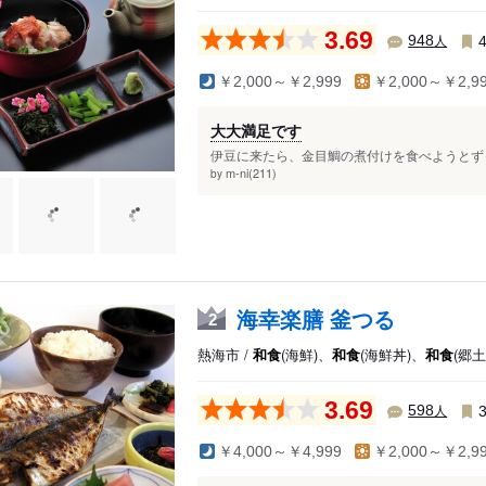
3.69
人
948
￥2,000～￥2,999
￥2,000～￥2,9
大大満足です
伊豆に来たら、金目鯛の煮付けを食べようとずっ
m-ni(211)
by
海幸楽膳 釜つる
2
熱海市 /
和食
(海鮮)、
和食
(海鮮丼)、
和食
(郷土
3.69
人
598
￥4,000～￥4,999
￥2,000～￥2,9