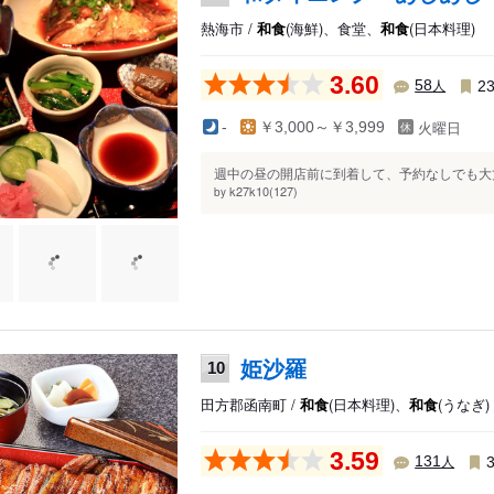
熱海市 /
和食
(海鮮)、食堂、
和食
(日本料理)
3.60
人
58
2
火曜日
-
￥3,000～￥3,999
週中の昼の開店前に到着して、予約なしでも大丈
k27k10(127)
by
姫沙羅
10
田方郡函南町 /
和食
(日本料理)、
和食
(うなぎ)
3.59
人
131