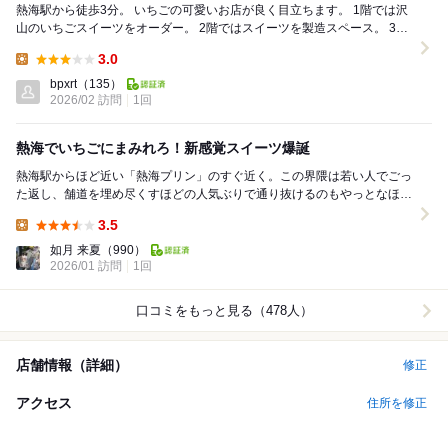
熱海駅から徒歩3分。 いちごの可愛いお店が良く目立ちます。 1階では沢
山のいちごスイーツをオーダー。 2階ではスイーツを製造スペース。 3階
ではいちご農園をイメージした...
3.0
Lunch:
bpxrt
（135）
2026/02 訪問
1回
熱海でいちごにまみれろ！新感覚スイーツ爆誕
熱海駅からほど近い「熱海プリン」のすぐ近く。この界隈は若い人でごっ
た返し、舗道を埋め尽くすほどの人気ぶりで通り抜けるのもやっとなほ
ど。 ここだけ見れば熱海って全然元気じゃん、と思...
3.5
Lunch:
如月 来夏
（990）
2026/01 訪問
1回
口コミをもっと見る（478人）
店舗情報（詳細）
修正
アクセス
住所を修正