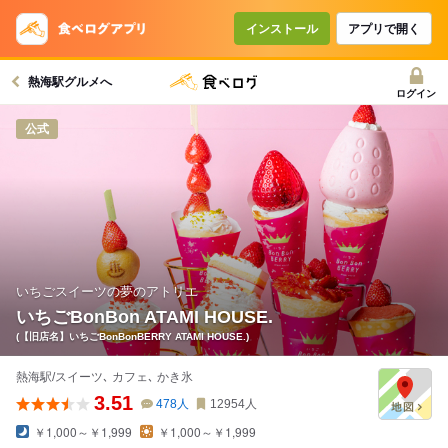
インストール
アプリで開く
熱海駅グルメへ
ログイン
公式
いちごスイーツの夢のアトリエ
いちごBonBon ATAMI HOUSE.
(【旧店名】いちごBonBonBERRY ATAMI HOUSE.)
熱海駅/スイーツ､ カフェ､ かき氷
3.51
478
人
12954
人
￥1,000～￥1,999
￥1,000～￥1,999