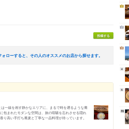
1
2
投稿する
3
フォローすると、その人のオススメのお店から探せます。
4
5
とは一線を画す静かなエリアに、まるで時を遡るような蕎
りに包まれたモダンな空間は、旅の喧騒を忘れさせる隠れ
、香り高い手打ち蕎麦と丁寧な一品料理が待っています。