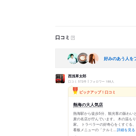
口コミ
？
好みのあう人を
西浅草太郎
口コミ 572件
フォロワー 188人
ピックアップ！口コミ
熱海の大人気店
熱海駅から徒歩5分、観光客の賑わい
麦の名店が佇んでいます。 木の温も
家。 トラベラーの好奇心をくすぐる
看板メニューの「クルミ...
詳細を見る