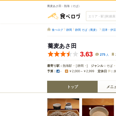
蕎麦あさ田 - 熱海（そば）
食べログ
食べログ
静岡
静岡 そば（蕎麦）
沼津・伊豆
蕎麦あさ田
3.63
275
人
最寄り駅：
熱海駅
[
静岡
]
ジャンル：
そば
予算：
定休日
：
-
￥2,000～￥2,999
トップ
メニ