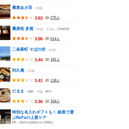
蕎麦あさ田
（そば）
3.63
275
人
蕎麦処 多賀
（そば、うどん、日本料理）
3.56
614
人
二条新町 そばの坊
（そば）
3.44
181
人
利久庵
（そば）
3.41
138
人
だるま
（海鮮、そば、寿司）
3.36
164
人
特別な名入れギフトも！ 銀座で選
ぶReFaの上質ケア
PR（ReFa GINZA on CREA）