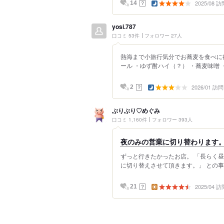
2025/08 訪
？
14
yosi.787
口コミ 53件
フォロワー 27人
熱海まで小旅行気分でお蕎麦を食べに行
ール ・ゆず酎ハイ（？） ・蕎麦味噌 ・
2026/01 訪問
？
2
ぶりぶり♡めぐみ
口コミ 1,160件
フォロワー 393人
夜のみの営業に切り替わります
ずっと行きたかったお店。 「長らく
に切り替えさせて頂きます。」 との事。
2025/04 訪
？
21