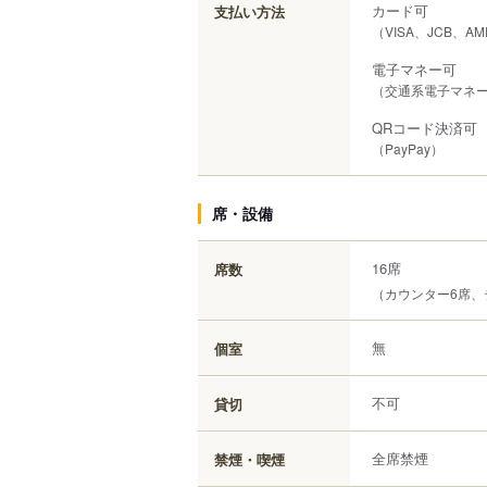
カード可
支払い方法
（VISA、JCB、AM
電子マネー可
（交通系電子マネー（
QRコード決済可
（PayPay）
席・設備
16席
席数
（カウンター6席、
無
個室
不可
貸切
全席禁煙
禁煙・喫煙