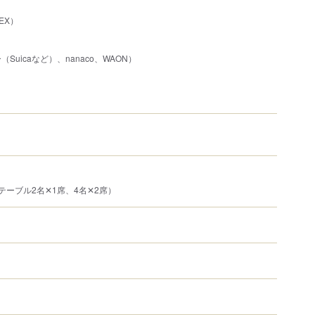
EX）
Suicaなど）、nanaco、WAON）
テーブル2名✕1席、4名✕2席）