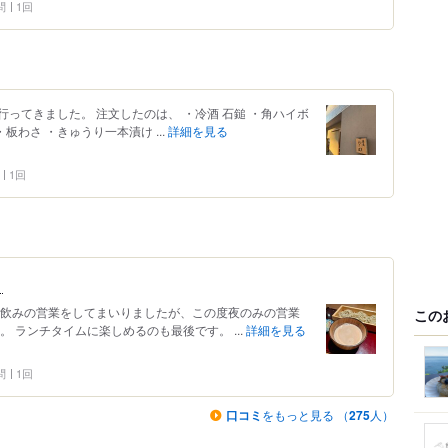
問
1回
ってきました。 注文したのは、 ・冷酒 石鎚 ・角ハイボ
板わさ ・きゅうり一本漬け ...
詳細を見る
1回
。
昼飲みの営業をしてまいりましたが、この度夜のみの営業
この
 ランチタイムに楽しめるのも最後です。 ...
詳細を見る
問
1回
口コミ
をもっと見る （
275
人）