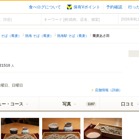
食べログについて
保有Vポイント
予約確認
行っ
 そば（蕎麦）
熱海 そば（蕎麦）
熱海駅 そば（蕎麦）
蕎麦あさ田
21510
人
水曜日、日曜日
店舗情報（詳細）
ュー・コース
写真
口コミ
1187