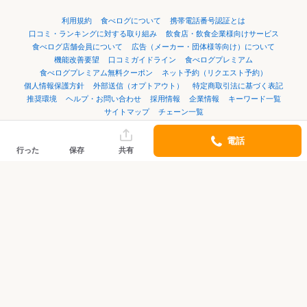
利用規約
食べログについて
携帯電話番号認証とは
口コミ・ランキングに対する取り組み
飲食店・飲食企業様向けサービス
食べログ店舗会員について
広告（メーカー・団体様等向け）について
機能改善要望
口コミガイドライン
食べログプレミアム
食べログプレミアム無料クーポン
ネット予約（リクエスト予約）
個人情報保護方針
外部送信（オプトアウト）
特定商取引法に基づく表記
推奨環境
ヘルプ・お問い合わせ
採用情報
企業情報
キーワード一覧
サイトマップ
チェーン一覧
電話
言語：
English
简体中文
繁體中文
한국어
日本語
行った
保存
共有
©Kakaku.com, Inc.