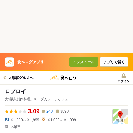
インストール
アプリで開く
大場駅グルメへ
ログイン
ロブロイ
大場駅/創作料理､ スープカレー､ カフェ
3.09
24
人
389
人
￥1,000～￥1,999
￥1,000～￥1,999
木曜日