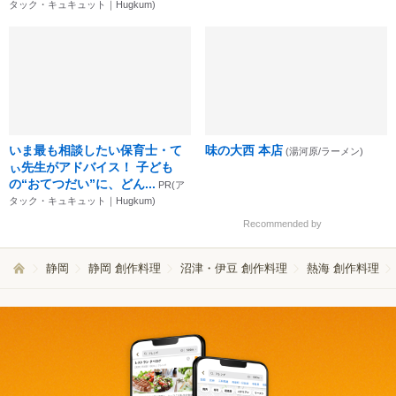
タック・キュキュット｜Hugkum)
いま最も相談したい保育士・て
味の大西 本店
(湯河原/ラーメン)
ぃ先生がアドバイス！ 子ども
の“おてつだい”に、どん...
PR(ア
タック・キュキュット｜Hugkum)
Recommended by
静岡
静岡 創作料理
沼津・伊豆 創作料理
熱海 創作料理