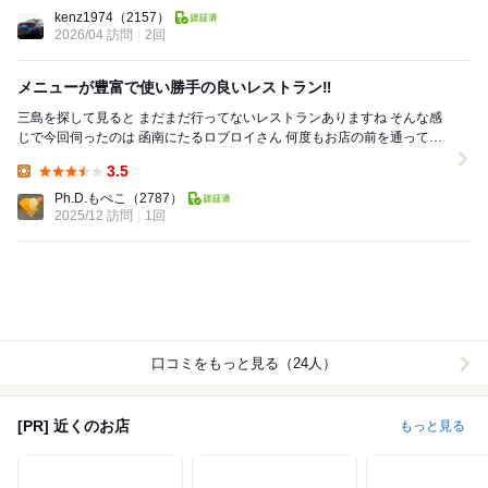
Lunch:
kenz1974
（2157）
2026/04 訪問
2回
メニューが豊富で使い勝手の良いレストラン‼️
三島を探して見ると まだまだ行ってないレストランありますね そんな感
じで今回伺ったのは 函南にたるロブロイさん 何度もお店の前を通ってい
たけど 全然気が付かなかったな...
3.5
Lunch:
Ph.D.もぺこ
（2787）
2025/12 訪問
1回
口コミをもっと見る（24人）
[PR] 近くのお店
もっと見る