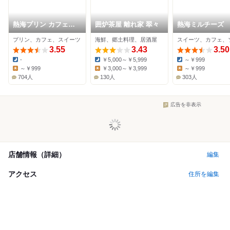
熱海プリン カフェ
囲炉茶屋 離れ家 翠々
熱海ミルチーズ
2nd
プリン、カフェ、スイーツ
海鮮、郷土料理、居酒屋
3.55
3.43
3.50
-
￥5,000～￥5,999
～￥999
Dinner:
Dinner:
Dinner:
～￥999
￥3,000～￥3,999
～￥999
Lunch:
Lunch:
Lunch:
704人
130人
303人
広告を非表示
店舗情報（詳細）
編集
アクセス
住所を編集