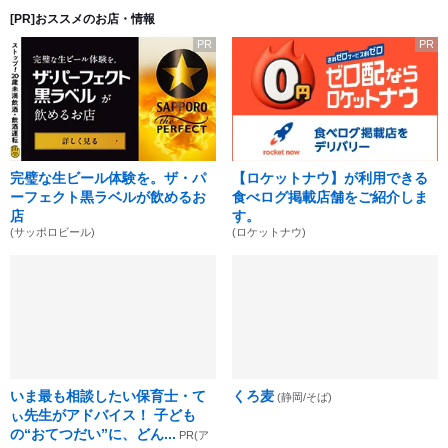
[PR]おススメのお店・情報
PR
PR
完璧な生ビール体験を。ザ・パ
【ロケットナウ】が利用できる
ーフェクト黒ラベルが飲めるお
食べログ掲載店舗をご紹介しま
店
す。
(サッポロビール)
(ロケットナウ)
いま最も相談したい保育士・て
くろ麦
(静岡/そば)
ぃ先生がアドバイス！ 子ども
の“おてつだい”に、どん...
PR(ア