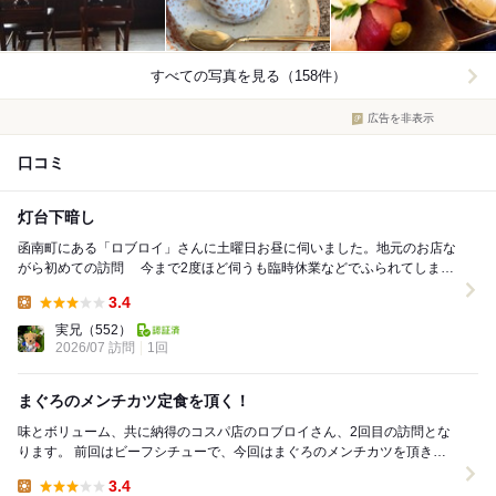
すべての写真を見る（158件）
広告を非表示
口コミ
灯台下暗し
函南町にある「ロブロイ」さんに土曜日お昼に伺いました。地元のお店な
がら初めての訪問 今まで2度ほど伺うも臨時休業などでふられてしまい
念願叶ってお邪魔出来ました。 喫茶店のよう...
3.4
Lunch:
実兄
（552）
2026/07 訪問
1回
まぐろのメンチカツ定食を頂く！
味とボリューム、共に納得のコスパ店のロブロイさん、2回目の訪問とな
ります。 前回はビーフシチューで、今回はまぐろのメンチカツを頂きま
した。 見て下さい、このボリューム！...
3.4