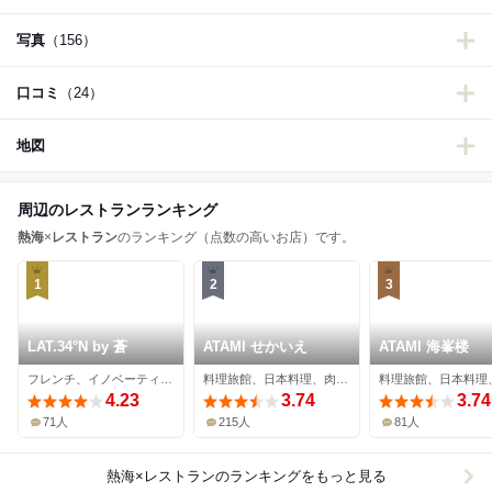
写真
（156）
口コミ
（24）
地図
周辺のレストランランキング
熱海
×
レストラン
のランキング（点数の高いお店）です。
1
2
3
LAT.34°N by 蒼
ATAMI せかいえ
ATAMI 海峯楼
フレンチ、イノベーティブ、オーベルジュ
料理旅館、日本料理、肉料理
料理旅館、日本料理
4.23
3.74
3.74
71人
215人
81人
熱海×レストラン
のランキングをもっと見る