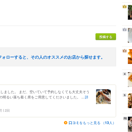
1
2
投稿する
3
フォローすると、その人のオススメのお店から探せます。
4
魔しました。 まだ、空いていて予約しなくても大丈夫そう
5
明るい落ち着く席をご用意してくださいました。 ...
詳
問
2回
口コミ
をもっと見る （
13
人）