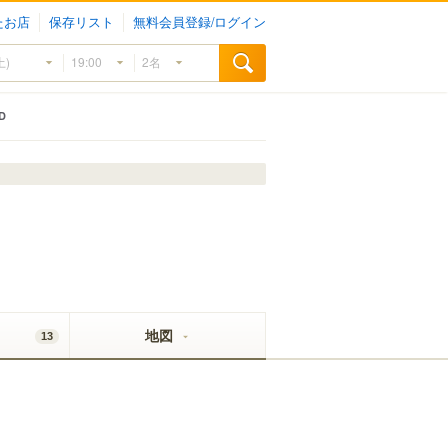
たお店
保存リスト
無料会員登録/ログイン
D
地図
13