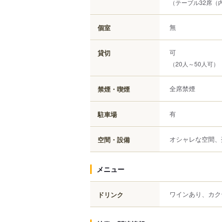
（テーブル32席（
無
個室
可
貸切
（20人～50人可）
全席禁煙
禁煙・喫煙
有
駐車場
オシャレな空間、
空間・設備
メニュー
ワインあり、カク
ドリンク