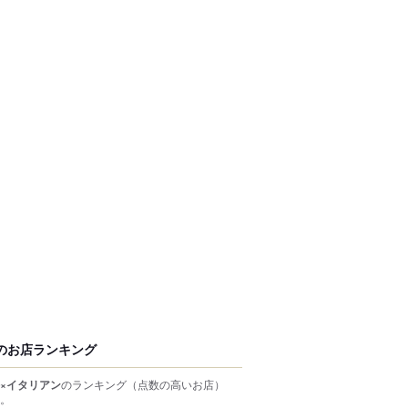
のお店ランキング
×イタリアン
のランキング
（点数の高いお店）
。