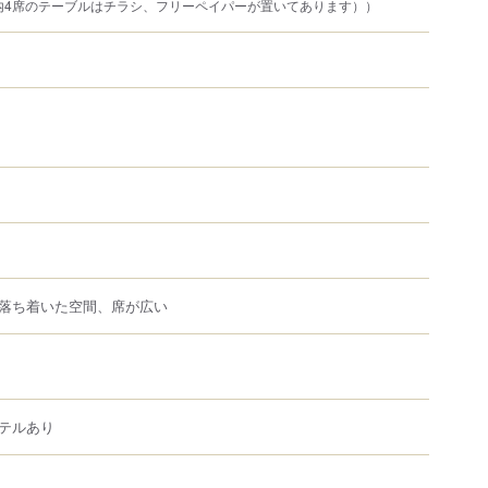
内4席のテーブルはチラシ、フリーペイパーが置いてあります））
落ち着いた空間、席が広い
テルあり