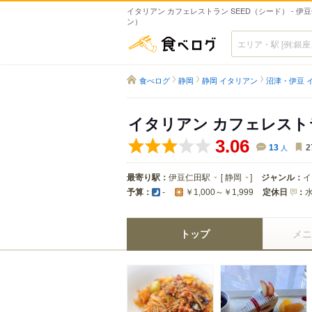
イタリアン カフェレストラン SEED（シード） - 伊
ン）
食べログ
食べログ
静岡
静岡 イタリアン
沼津・伊豆 
イタリアン カフェレストラ
3.06
13
人
2
最寄り駅：
伊豆仁田駅
[
静岡
]
ジャンル：
イ
予算：
定休日
：
-
￥1,000～￥1,999
トップ
メニ