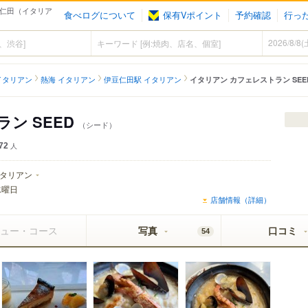
豆仁田（イタリア
食べログについて
保有Vポイント
予約確認
行っ
イタリアン
熱海 イタリアン
伊豆仁田駅 イタリアン
イタリアン カフェレストラン SEE
ン SEED
（シード）
72
人
タリアン
水曜日
店舗情報（詳細）
ュー・コース
写真
口コミ
54