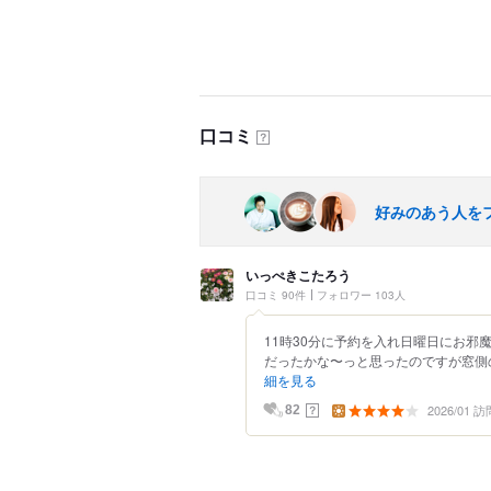
口コミ
？
好みのあう人を
いっぺきこたろう
口コミ 90件
フォロワー 103人
11時30分に予約を入れ日曜日にお邪
だったかな〜っと思ったのですが窓側の
細を見る
2026/01 訪
？
82