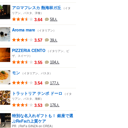
アロマフレスカ 熱海林ガ丘
（イタ
リアン、パスタ、洋食）
3.64
58
人
Aroma mare
（イタリアン）
3.57
39
人
PIZZERIA CENTO
（イタリアン、ピ
ザ、スイーツ）
3.55
104
人
モン
（イタリアン、パスタ）
3.54
177
人
トラットリア テンポ ドーロ
（イタ
リアン、パスタ、海鮮）
3.53
176
人
特別な名入れギフトも！ 銀座で選
ぶReFaの上質ケア
PR（ReFa GINZA on CREA）