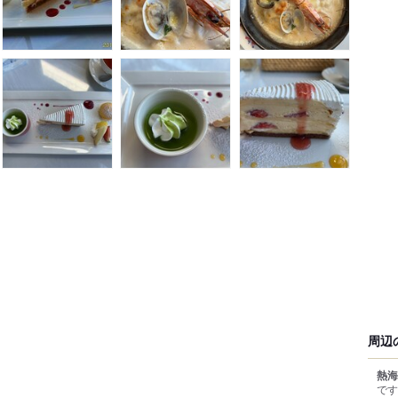
周辺
熱海
です