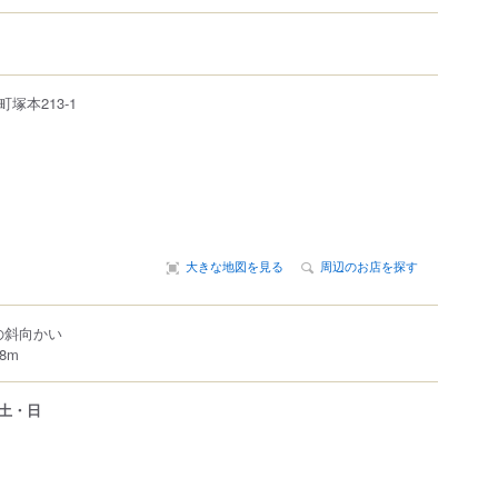
町
塚本
213-1
大きな地図を見る
周辺のお店を探す
店の斜向かい
8m
土・日