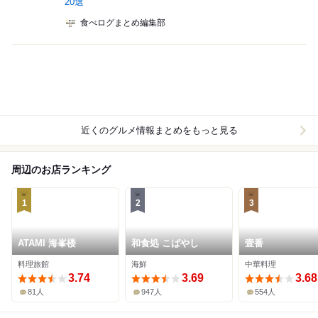
20選
食べログまとめ編集部
近くのグルメ情報まとめをもっと見る
周辺のお店ランキング
1
2
3
ATAMI 海峯楼
和食処 こばやし
壹番
料理旅館
海鮮
中華料理
3.74
3.69
3.68
81人
947人
554人