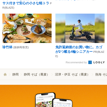
サス付きで安心の小さな軽トラ
P
R(BLAZE)
珍竹林
免許返納後のお買い物に。カゴ
(新静岡/割烹)
が2つ載る4輪シニアカー
PR(BLAZ
E)
Recommended by
静岡
静岡 そば（蕎麦）
沼津・伊豆 そば（蕎麦）
熱海 そ