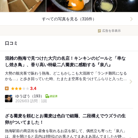
すべての写真を見る（316件）
広告を非表示
口コミ
混雑の熱海で見つけた大穴の名店！キンキンのビールと「串な
し焼き鳥」、香り高い特級二八蕎麦に感動する『泉八』
大勢の観光客で賑わう熱海。どこもかしこも大混雑で「ランチ難民になる
かも…」と歩き回っていた時、たまたま空席を見つけてふらりと入ったの
がこちらの蕎麦処『泉八』さんでした。 「とりあ...
3.4
Lunch:
ゆうぼう
（193）
2026/03 訪問
1回
ざる蕎麦を頼むとお蕎麦は色白で細麺、二段構えでウズラの生
卵がついてました！
熱海駅前の商店街を昼食を取れるお店を探して、偶然立ち寄った「泉八」
は、扉を開けると店内は8割位のお客さんでまあまあ混んでましたが静か