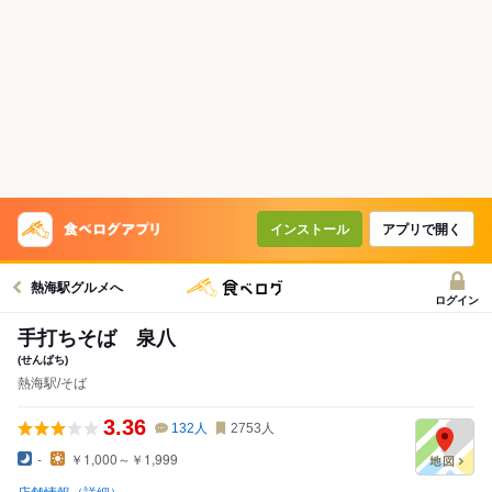
インストール
アプリで開く
熱海駅グルメへ
ログイン
手打ちそば 泉八
(せんぱち)
熱海駅/そば
3.36
132
人
2753
人
-
￥1,000～￥1,999