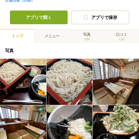
店舗情報（詳細）
アプリで開く
アプリで保存
写真
口コミ
トップ
メニュー
299
132
写真