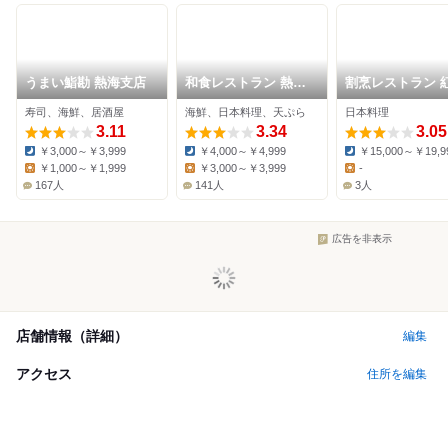
うまい鮨勘 熱海支店
和食レストラン 熱海
割烹レストラン 
碧
亭
寿司、海鮮、居酒屋
海鮮、日本料理、天ぷら
日本料理
3.11
3.34
3.05
￥3,000～￥3,999
￥4,000～￥4,999
￥15,000～￥19,9
Dinner:
Dinner:
Dinner:
￥1,000～￥1,999
￥3,000～￥3,999
-
Lunch:
Lunch:
Lunch:
167人
141人
3人
広告を非表示
店舗情報（詳細）
編集
アクセス
住所を編集