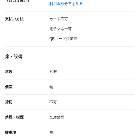
（口コミ集計）
利用金額分布を見る
支払い方法
カード不可
電子マネー可
QRコード決済可
席・設備
席数
70席
個室
無
貸切
不可
禁煙・喫煙
全席禁煙
駐車場
無