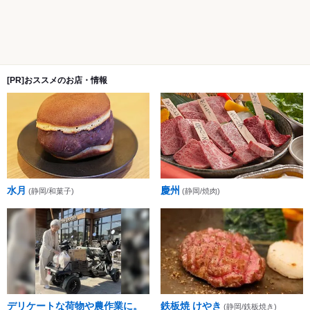
[PR]おススメのお店・情報
水月
慶州
(静岡/和菓子)
(静岡/焼肉)
デリケートな荷物や農作業に。
鉄板焼 けやき
(静岡/鉄板焼き)