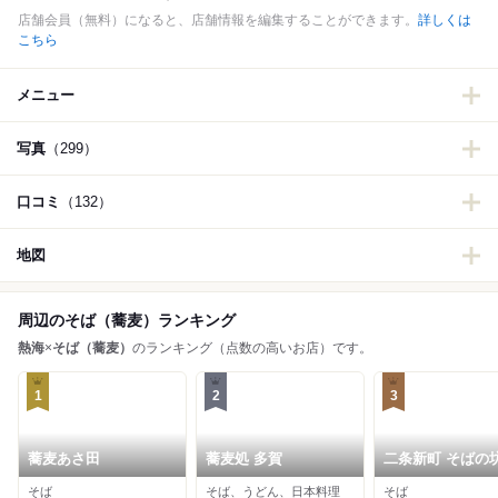
店舗会員（無料）になると、店舗情報を編集することができます。
詳しくは
こちら
メニュー
写真
（299）
口コミ
（132）
地図
周辺のそば（蕎麦）ランキング
熱海
×
そば（蕎麦）
のランキング（点数の高いお店）です。
1
2
3
蕎麦あさ田
蕎麦処 多賀
二条新町 そばの
そば
そば、うどん、日本料理
そば