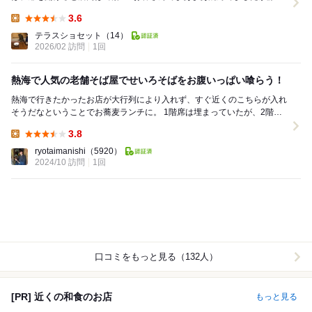
な雰囲気。4人で来店すると2階に案内されまし...
3.6
Lunch:
テラスショセット
（14）
2026/02 訪問
1回
熱海で人気の老舗そば屋でせいろそばをお腹いっぱい喰らう！
熱海で行きたかったお店が大行列により入れず、すぐ近くのこちらが入れ
そうだなということでお蕎麦ランチに。 1階席は埋まっていたが、2階の
お座敷席にすぐ入れました。 注文したの...
3.8
Lunch:
ryotaimanishi
（5920）
2024/10 訪問
1回
口コミをもっと見る（132人）
[PR] 近くの和食のお店
もっと見る