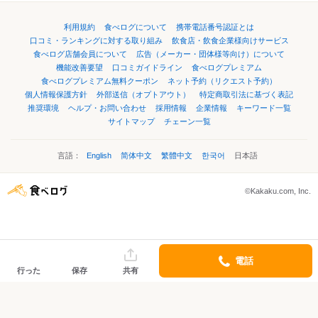
利用規約
食べログについて
携帯電話番号認証とは
口コミ・ランキングに対する取り組み
飲食店・飲食企業様向けサービス
食べログ店舗会員について
広告（メーカー・団体様等向け）について
機能改善要望
口コミガイドライン
食べログプレミアム
食べログプレミアム無料クーポン
ネット予約（リクエスト予約）
個人情報保護方針
外部送信（オプトアウト）
特定商取引法に基づく表記
推奨環境
ヘルプ・お問い合わせ
採用情報
企業情報
キーワード一覧
サイトマップ
チェーン一覧
言語：
English
简体中文
繁體中文
한국어
日本語
©Kakaku.com, Inc.
電話
行った
保存
共有