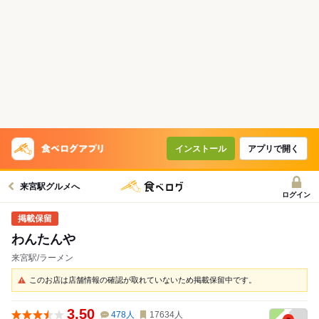
インストール
アプリで開く
来宮駅グルメへ
ログイン
わんたんや
来宮駅/ラーメン
このお店は店舗情報の確認が取れていないため掲載保留中です。
3.50
478
人
17634
人