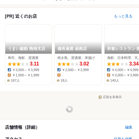
[PR] 近くのお店
もっと見る
うまい鮨勘 熱海支店
備長扇屋 函南店
和食レストラン 
碧
寿司、海鮮、居酒屋
焼き鳥、居酒屋、串揚げ
海鮮、日本料理、天
3.11
3.02
3.34
￥3,000～￥3,999
￥2,000～￥2,999
￥4,000～￥4,999
Dinner:
Dinner:
Dinner:
￥1,000～￥1,999
-
￥3,000～￥3,999
Lunch:
Lunch:
Lunch:
167人
18人
140人
広告を非表示
店舗情報（詳細）
編集
アクセス