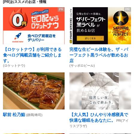
[PR]おススメのお店・情報
PR
PR
【ロケットナウ】が利用できる
完璧な生ビール体験を。ザ・パ
食べログ掲載店舗をご紹介しま
ーフェクト黒ラベルが飲めるお
す。
店
(ロケットナウ)
(サッポロビール)
駅前 松乃鮨
【大人気】ひんやり冷感寝具で
(静岡/寿司)
快適な睡眠をあなたに。
PR(アイ
リスプラザ)