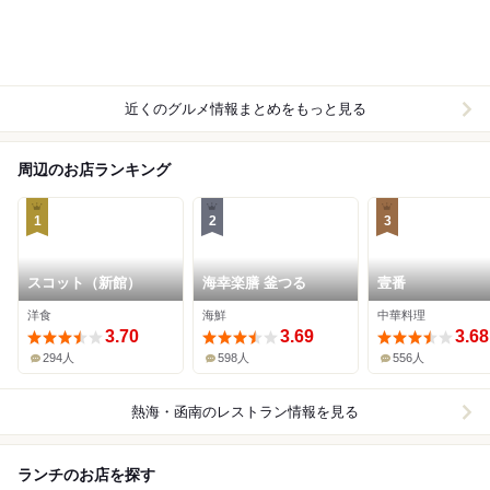
近くのグルメ情報まとめをもっと見る
周辺のお店ランキング
1
2
3
スコット（新館）
海幸楽膳 釜つる
壹番
洋食
海鮮
中華料理
3.70
3.69
3.68
294人
598人
556人
熱海・函南
のレストラン情報を見る
ランチのお店を探す