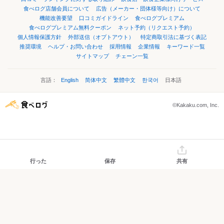
食べログ店舗会員について
広告（メーカー・団体様等向け）について
機能改善要望
口コミガイドライン
食べログプレミアム
食べログプレミアム無料クーポン
ネット予約（リクエスト予約）
個人情報保護方針
外部送信（オプトアウト）
特定商取引法に基づく表記
推奨環境
ヘルプ・お問い合わせ
採用情報
企業情報
キーワード一覧
サイトマップ
チェーン一覧
言語：
English
简体中文
繁體中文
한국어
日本語
©Kakaku.com, Inc.
行った
保存
共有