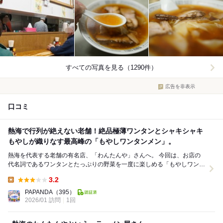
すべての写真を見る（1290件）
広告を非表示
口コミ
熱海で行列が絶えない老舗！絶品極薄ワンタンとシャキシャキ
もやしが織りなす最高峰の「もやしワンタンメン」。
熱海を代表する老舗の有名店、「わんたんや」さんへ。 今回は、お店の
代名詞であるワンタンとたっぷりの野菜を一度に楽しめる「もやしワンタ
ンメン」をいただきました。 運ばれてきた...
3.2
Lunch:
PAPANDA
（395）
2026/01 訪問
1回