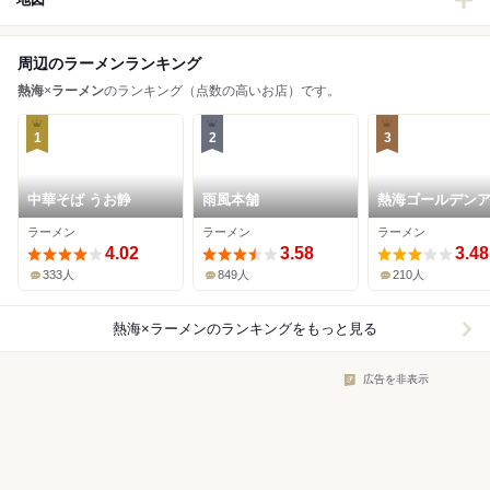
周辺のラーメンランキング
熱海
×
ラーメン
のランキング（点数の高いお店）です。
1
2
3
中華そば うお静
雨風本舗
熱海ゴールデン
ラーメン
ラーメン
ラーメン
4.02
3.58
3.48
333人
849人
210人
熱海×ラーメン
のランキングをもっと見る
広告を非表示