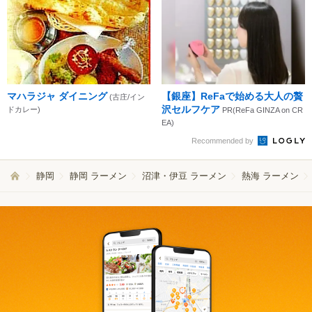
マハラジャ ダイニング
【銀座】ReFaで始める大人の贅
(古庄/イン
沢セルフケア
ドカレー)
PR(ReFa GINZA on CR
EA)
Recommended by
静岡
静岡 ラーメン
沼津・伊豆 ラーメン
熱海 ラーメン