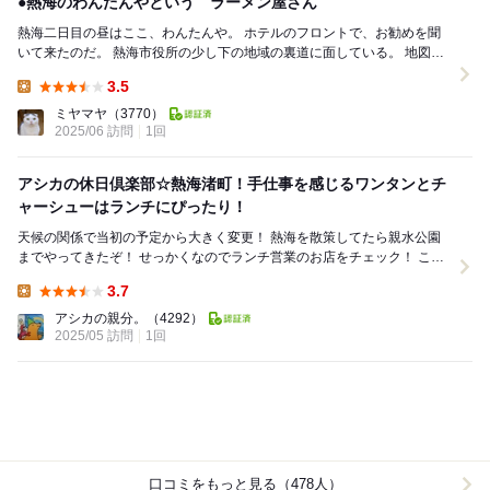
●熱海のわんたんやという ラーメン屋さん
熱海二日目の昼はここ、わんたんや。 ホテルのフロントで、お勧めを聞
いて来たのだ。 熱海市役所の少し下の地域の裏道に面している。 地図が
無いと、ちょっと分かりにくい。 土...
3.5
Lunch:
ミヤマヤ
（3770）
2025/06 訪問
1回
アシカの休日倶楽部☆熱海渚町！手仕事を感じるワンタンとチ
ャーシューはランチにぴったり！
天候の関係で当初の予定から大きく変更！ 熱海を散策してたら親水公園
までやってきたぞ！ せっかくなのでランチ営業のお店をチェック！ この
路地裏にあるワンタンのお店！ ...
3.7
Lunch:
アシカの親分。
（4292）
2025/05 訪問
1回
口コミをもっと見る（478人）