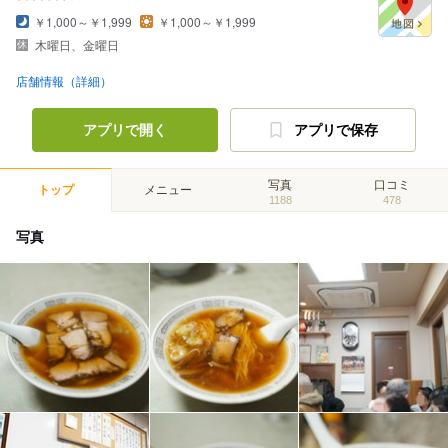
￥1,000～￥1,999
￥1,000～￥1,999
木曜日、金曜日
店舗情報（詳細）
アプリで開く
アプリで保存
写真
口コミ
トップ
メニュー
1188
478
写真