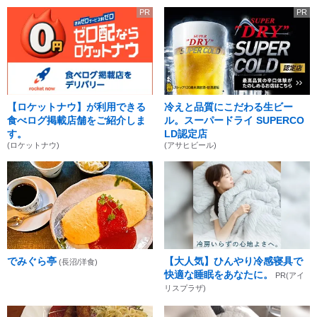
PR
PR
【ロケットナウ】が利用できる
冷えと品質にこだわる生ビー
食べログ掲載店舗をご紹介しま
ル。スーパードライ SUPERCO
す。
LD認定店
(ロケットナウ)
(アサヒビール)
でみぐら亭
【大人気】ひんやり冷感寝具で
(長沼/洋食)
快適な睡眠をあなたに。
PR(アイ
リスプラザ)