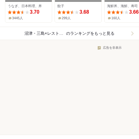
うなぎ、日本料理、丼
餃子
海鮮丼、海鮮、寿司
3.70
3.68
3.66
3445人
299人
160人
沼津・三島×レストラン
のランキングをもっと見る
広告を非表示