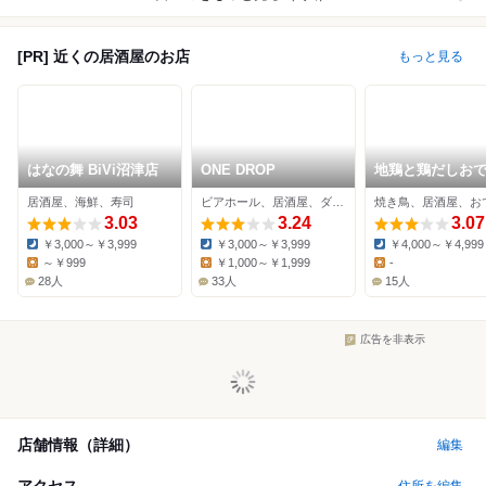
[PR] 近くの居酒屋のお店
もっと見る
はなの舞 BiVi沼津店
ONE DROP
地鶏と鶏だしお
鷹仁 静岡三島店
居酒屋、海鮮、寿司
ビアホール、居酒屋、ダイニングバー
焼き鳥、居酒屋、お
3.03
3.24
3.07
￥3,000～￥3,999
￥3,000～￥3,999
￥4,000～￥4,999
Dinner:
Dinner:
Dinner:
～￥999
￥1,000～￥1,999
-
Lunch:
Lunch:
Lunch:
28人
33人
15人
広告を非表示
店舗情報（詳細）
編集
アクセス