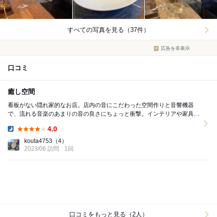
すべての写真を見る（37件）
広告を非表示
口コミ
癒し空間
看板がない隠れ家的なお店。店内の音にこだわった空間作りと音響機器
で、流れる音楽のあまりの音の良さにちょっと衝撃。インテリアや家具な
ど全てにおいて店主のこだわりがあり、とても素晴らし...
4.0
Dinner:
kouta4753
（4）
2023/06 訪問
1回
口コミをもっと見る（2人）