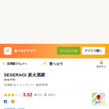
インストール
アプリで開く
沼津駅グルメへ
ログイン
SESERAGI 炭火酒家
(セセラギ)
沼津駅/ダイニングバー､ 創作料理
3.02
2
人
154
人
-
-