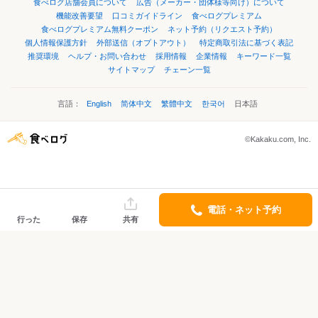
食べログ店舗会員について
広告（メーカー・団体様等向け）について
機能改善要望
口コミガイドライン
食べログプレミアム
食べログプレミアム無料クーポン
ネット予約（リクエスト予約）
個人情報保護方針
外部送信（オプトアウト）
特定商取引法に基づく表記
推奨環境
ヘルプ・お問い合わせ
採用情報
企業情報
キーワード一覧
サイトマップ
チェーン一覧
言語：
English
简体中文
繁體中文
한국어
日本語
©Kakaku.com, Inc.
電話・ネット予約
行った
保存
共有