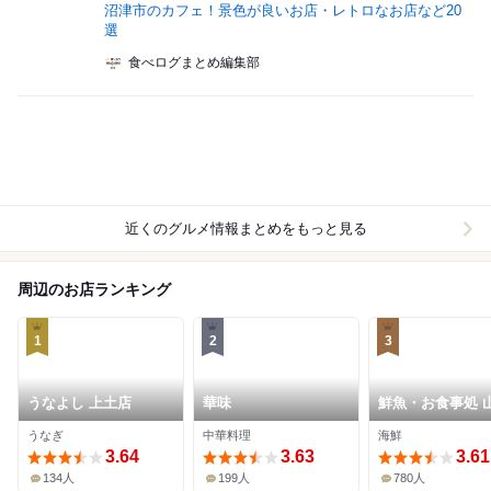
沼津市のカフェ！景色が良いお店・レトロなお店など20
選
食べログまとめ編集部
近くのグルメ情報まとめをもっと見る
周辺のお店ランキング
1
2
3
うなよし 上土店
華味
鮮魚・お食事処 
本店
うなぎ
中華料理
海鮮
3.64
3.63
3.61
134人
199人
780人