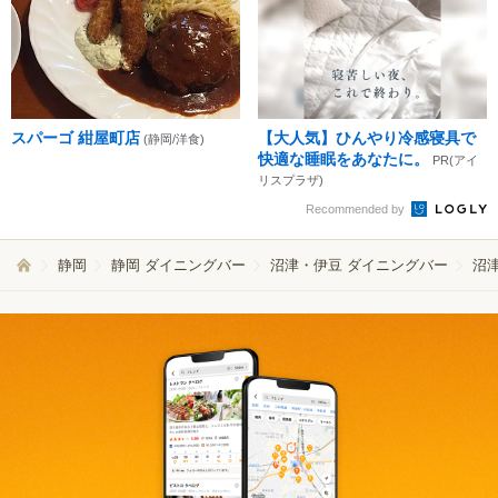
スパーゴ 紺屋町店
【大人気】ひんやり冷感寝具で
(静岡/洋食)
快適な睡眠をあなたに。
PR(アイ
リスプラザ)
Recommended by
静岡
静岡 ダイニングバー
沼津・伊豆 ダイニングバー
沼