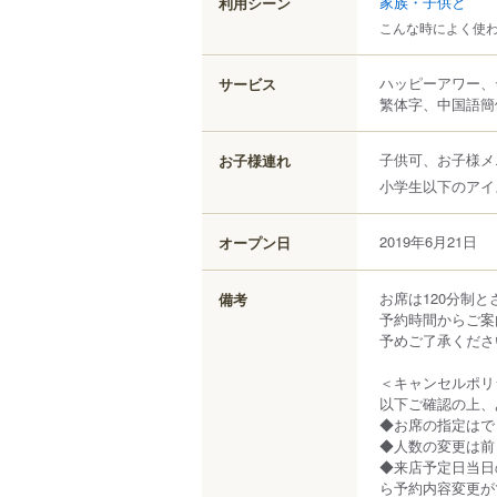
家族・子供と
利用シーン
こんな時によく使
ハッピーアワー、
サービス
繁体字、中国語簡
子供可、お子様メ
お子様連れ
小学生以下のアイ
2019年6月21日
オープン日
お席は120分制
備考
予約時間からご案
予めご了承くださ
＜キャンセルポリ
以下ご確認の上、
◆お席の指定は
◆人数の変更は前
◆来店予定日当日
ら予約内容変更が