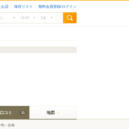
たお店
保存リスト
無料会員登録/ログイン
口コミ
地図
31
平均・分布