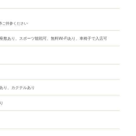
車券ご持参ください
座敷あり、スポーツ観戦可、無料Wi-Fiあり、車椅子で入店可
あり、カクテルあり
り