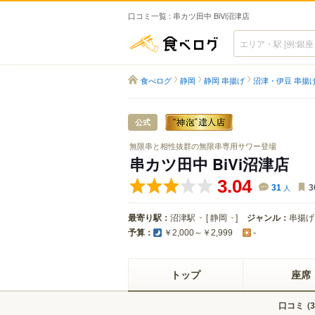
口コミ一覧 : 串カツ田中 BiVi沼津店
食べログ
食べログ
静岡
静岡 串揚げ
沼津・伊豆 串揚
公式
無限串と相性抜群の無限串専用サワー登場
串カツ田中 BiVi沼津店
3.04
31
人
3
最寄り駅：
沼津駅
[
静岡
]
ジャンル：
串揚げ
予算：
￥2,000～￥2,999
-
トップ
座席
口コミ
(
3