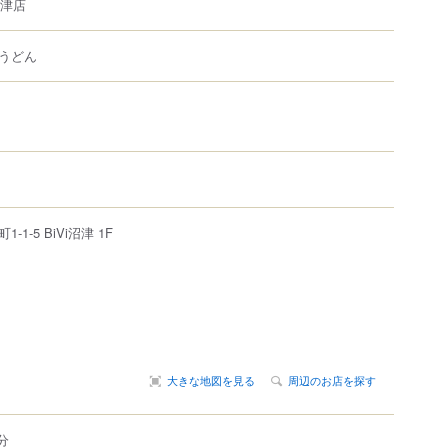
沼津店
うどん
町
1-1-5
BiVi沼津 1F
大きな地図を見る
周辺のお店を探す
分