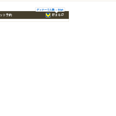
ディナーで人数 × 50pt
ット予約
貯まる