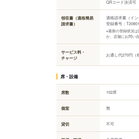
QRコード決済可
適格請求書（イン
領収書（適格簡易
登録番号：T208010
請求書）
※最新の登録状況
か、店舗にお問い
サービス料・
お通し代270円（
チャージ
席・設備
102席
席数
無
個室
不可
貸切