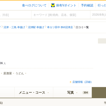
食べログについて
保有Vポイント
予約確認
行っ
げ
沼津・三島 串揚げ
沼津駅 串揚げ
串カツ田中 BiVi沼津店
口コミ一覧
06
人
居酒屋
うどん
店舗情報（詳細）
メニュー・コース
写真
304
)
1