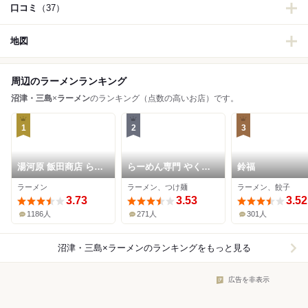
口コミ
（37）
地図
周辺のラーメンランキング
沼津・三島
×
ラーメン
のランキング（点数の高いお店）です。
1
2
3
湯河原 飯田商店 らら
らーめん専門 やくみ
鈴福
ぽーと沼津店
や
ラーメン
ラーメン、つけ麺
ラーメン、餃子
3.73
3.53
3.52
1186人
271人
301人
沼津・三島×ラーメン
のランキングをもっと見る
広告を非表示