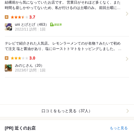
結構前から気になっていたお店です。 営業日がそれほど多くなく、また
時間も昼しかやってないため、私が行けるのは土曜のみ。 前回土曜に訪
問しましたが、あいにく東京に出張中の張り...
3.7
Lunch:
uni とげとげ
（463）
2022/11 訪問
1回
テレビで紹介された人気店。 レモンラーメンてのが名物？みたいで初め
て注文 塩と醤油があり、塩にローストトマトをトッピングしました。 ほ
んとにレモンレモンしてて、酸っぱいの...
3.0
Lunch:
みのじさん
（20）
2023/07 訪問
1回
口コミをもっと見る（37人）
[PR] 近くのお店
もっと見る