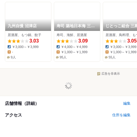
九州自慢 沼津店
寿司 築地日本海 三島
じとっこ組合 三
駅前店
前店
居酒屋、もつ鍋、餃子
寿司、海鮮、居酒屋
居酒屋、鳥料理、も
3.03
3.09
3.05
￥3,000～￥3,999
￥4,000～￥4,999
￥3,000～￥3,999
Dinner:
Dinner:
Dinner:
-
￥1,000～￥1,999
￥1,000～￥1,999
Lunch:
Lunch:
Lunch:
9人
95人
55人
広告を非表示
店舗情報（詳細）
編集
アクセス
住所を編集