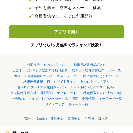
予約も簡単。空席をスムーズに検索
会員登録なし。すぐに利用開始
アプリで開く
アプリなら1ヶ月無料でランキング検索！
利用規約
食べログについて
携帯電話番号認証とは
口コミ・ランキングに対する取り組み
飲食店・飲食企業様向けサービス
食べログ店舗会員について
広告（メーカー・団体様等向け）について
機能改善要望
口コミガイドライン
食べログプレミアム
食べログプレミアム無料クーポン
ネット予約（リクエスト予約）
個人情報保護方針
外部送信（オプトアウト）
特定商取引法に基づく表記
推奨環境
ヘルプ・お問い合わせ
採用情報
企業情報
キーワード一覧
サイトマップ
チェーン一覧
言語：
English
简体中文
繁體中文
한국어
日本語