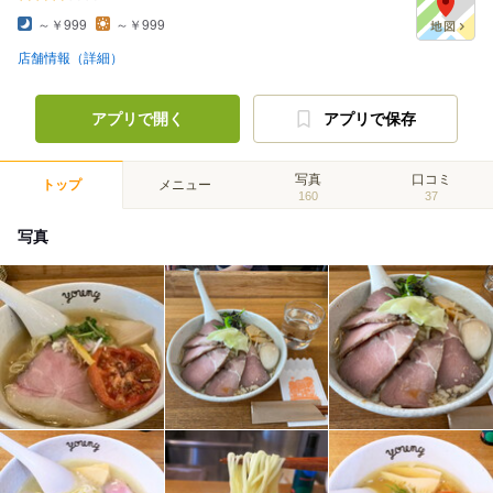
～￥999
～￥999
店舗情報（詳細）
アプリで開く
アプリで保存
写真
口コミ
トップ
メニュー
160
37
写真