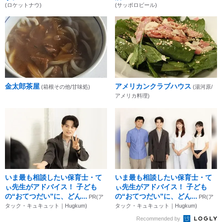
(ロケットナウ)
(サッポロビール)
金太郎茶屋
アメリカンクラブハウス
(箱根その他/甘味処)
(湯河原/
アメリカ料理)
いま最も相談したい保育士・て
いま最も相談したい保育士・て
ぃ先生がアドバイス！ 子ども
ぃ先生がアドバイス！ 子ども
の“おてつだい”に、どん...
の“おてつだい”に、どん...
PR(ア
PR(ア
タック・キュキュット｜Hugkum)
タック・キュキュット｜Hugkum)
Recommended by