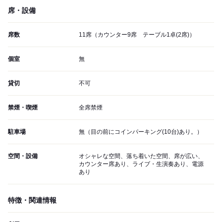
席・設備
席数
11席（カウンター9席 テーブル1卓(2席)）
個室
無
貸切
不可
禁煙・喫煙
全席禁煙
駐車場
無（目の前にコインパーキング(10台)あり。）
空間・設備
オシャレな空間、落ち着いた空間、席が広い、
カウンター席あり、ライブ・生演奏あり、電源
あり
特徴・関連情報