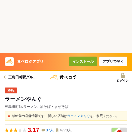
インストール
アプリで開く
三島田町駅グルメへ
ログイン
ラーメンやんぐ
三島田町駅/ラーメン､ 油そば・まぜそば
移転前の店舗情報です。新しい店舗は
ラーメンやんぐ
をご参照ください。
3.17
37
人
4773
人