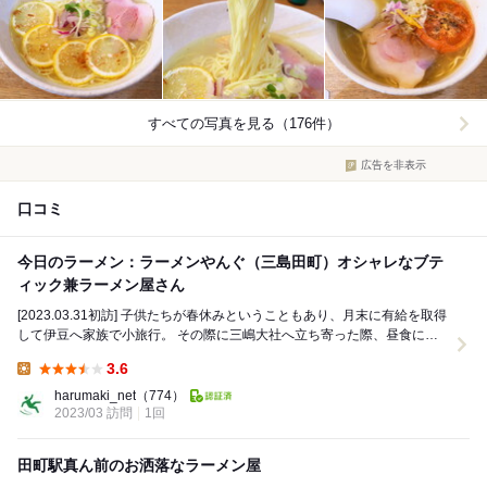
すべての写真を見る（176件）
広告を非表示
口コミ
今日のラーメン：ラーメンやんぐ（三島田町）オシャレなブテ
ィック兼ラーメン屋さん
[2023.03.31初訪] 子供たちが春休みということもあり、月末に有給を取得
して伊豆へ家族で小旅行。 その際に三嶋大社へ立ち寄った際、昼食に
『ラーメンやんぐ』へ足を運んでき...
3.6
Lunch:
harumaki_net
（774）
2023/03 訪問
1回
田町駅真ん前のお洒落なラーメン屋