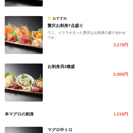
おすすめ
贅沢お刺身7点盛り
ウニ、イクラが入った贅沢なお刺身の盛り合わせ
です。
3,278
円
お刺身貝3種盛
2,068
円
本マグロの刺身
1,518
円
マグロ中トロ