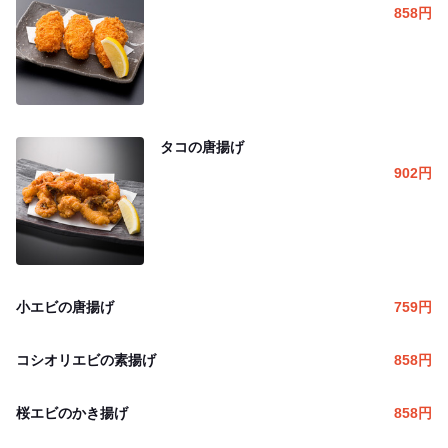
858
円
タコの唐揚げ
902
円
小エビの唐揚げ
759
円
コシオリエビの素揚げ
858
円
桜エビのかき揚げ
858
円