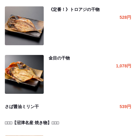
《定番！》トロアジの干物
528
円
金目の干物
1,078
円
さば醤油ミリン干
539
円
□□□【沼津名産 焼き物】□□□