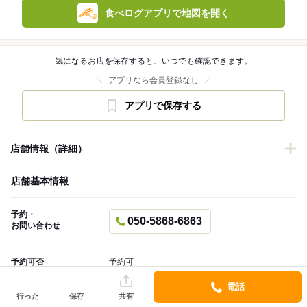
食べログアプリで地図を開く
気になるお店を保存すると、いつでも確認できます。
アプリなら会員登録なし
アプリで保存する
店舗情報（詳細）
店舗基本情報
予約・
050-5868-6863
お問い合わせ
予約可否
予約可
電話
営業時間
月・火・水・木・金・土・日
行った
保存
共有
祝日・祝前日・祝後日