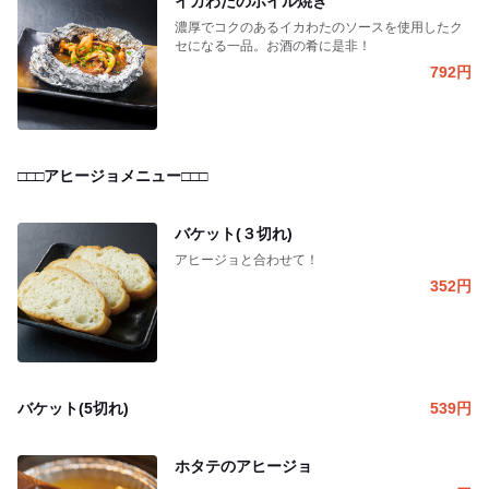
イカわたのホイル焼き
濃厚でコクのあるイカわたのソースを使用したク
セになる一品。お酒の肴に是非！
792
円
□□□アヒージョメニュー□□□
バケット(３切れ)
アヒージョと合わせて！
352
円
バケット(5切れ)
539
円
ホタテのアヒージョ