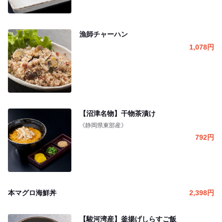
漁師チャーハン
1,078
円
【沼津名物】干物茶漬け
《静岡県東部産》
792
円
本マグロ海鮮丼
2,398
円
【駿河湾産】釜揚げしらすご飯