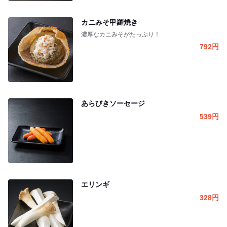
カニみそ甲羅焼き
濃厚なカニみそがたっぷり！
792
円
あらびきソーセージ
539
円
エリンギ
328
円