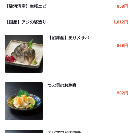
【駿河湾産】生桜エビ
858
円
【国産】アジの姿造り
1,012
円
【沼津産】炙り〆サバ
869
円
つぶ貝のお刺身
902
円
エゾアワビの刺身