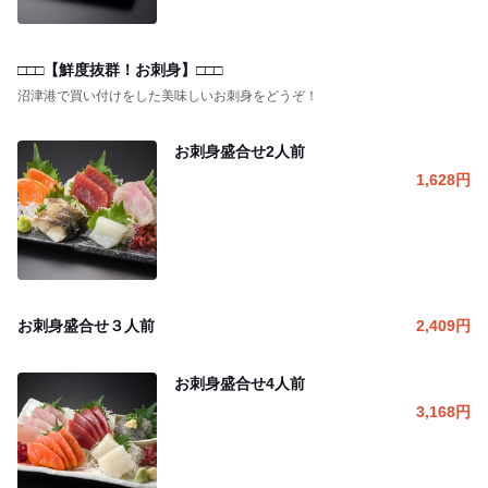
□□□【鮮度抜群！お刺身】□□□
沼津港で買い付けをした美味しいお刺身をどうぞ！
お刺身盛合せ2人前
1,628
円
お刺身盛合せ３人前
2,409
円
お刺身盛合せ4人前
3,168
円