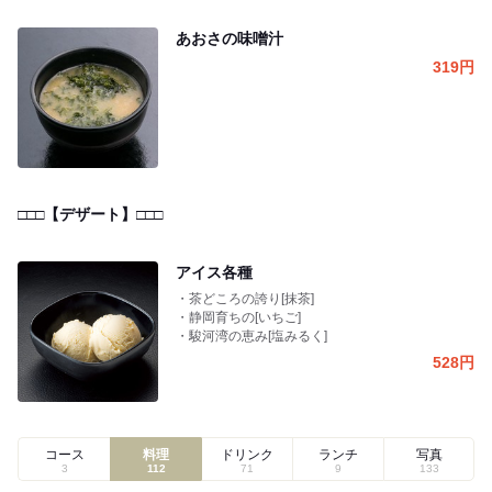
あおさの味噌汁
319
円
□□□【デザート】□□□
アイス各種
・茶どころの誇り[抹茶]
・静岡育ちの[いちご]
・駿河湾の恵み[塩みるく]
528
円
コース
料理
ドリンク
ランチ
写真
3
112
71
9
133