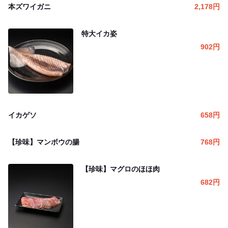
本ズワイガニ
2,178
円
特大イカ姿
902
円
イカゲソ
658
円
【珍味】マンボウの腸
768
円
【珍味】マグロのほほ肉
682
円