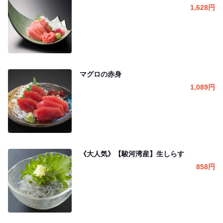
1,628
円
マグロの赤身
1,089
円
《大人気》【駿河湾産】生しらす
858
円