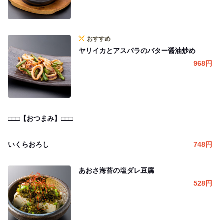
おすすめ
ヤリイカとアスパラのバター醤油炒め
968
円
□□□【おつまみ】□□□
いくらおろし
748
円
あおさ海苔の塩ダレ豆腐
528
円