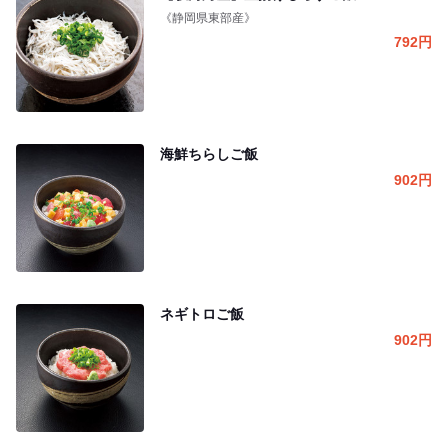
《静岡県東部産》
792
円
海鮮ちらしご飯
902
円
ネギトロご飯
902
円