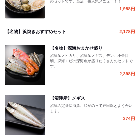
のセットです。当店一番人気メニュー！！
1,958
円
【名物】浜焼きおすすめセット
2,178
円
【名物】深海おまかせ盛り
沼津産メヒカリ、沼津産メギス、デン、小金目
鯛、深海エビの深海魚が盛りだくさんのセットで
す。
2,398
円
【沼津産】メギス
沼津の定番深海魚。脂がのって戸田塩とよく合い
ます。
374
円