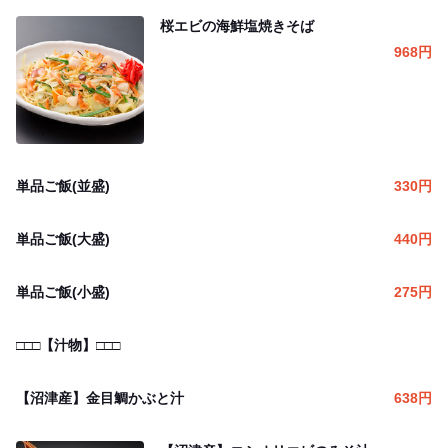
桜エビの海鮮塩焼きそば
968
円
単品ご飯(並盛)
330
円
単品ご飯(大盛)
440
円
単品ご飯(小盛)
275
円
□□□【汁物】□□□
【沼津産】金目鯛かぶと汁
638
円