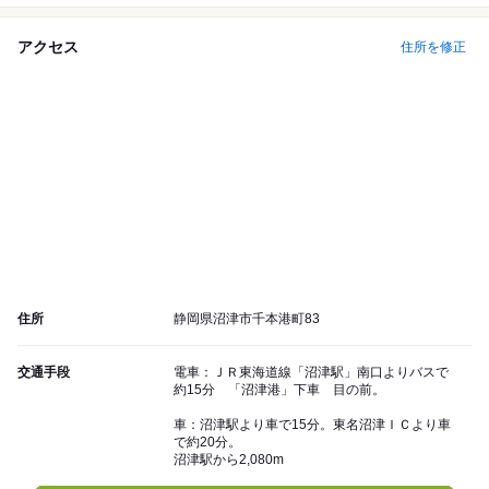
アクセス
住所を修正
住所
静岡県沼津市千本港町83
交通手段
電車：ＪＲ東海道線「沼津駅」南口よりバスで
約15分 「沼津港」下車 目の前。
車：沼津駅より車で15分。東名沼津ＩＣより車
で約20分。
沼津駅から2,080m