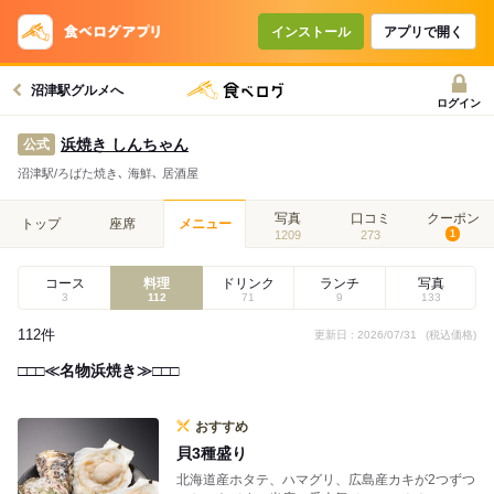
インストール
アプリで開く
沼津駅グルメへ
ログイン
浜焼き しんちゃん
公式
沼津駅/ろばた焼き､ 海鮮､ 居酒屋
写真
口コミ
クーポン
トップ
座席
メニュー
1209
273
1
コース
料理
ドリンク
ランチ
写真
3
112
71
9
133
112件
更新日 : 2026/07/31
(税込価格)
□□□≪名物浜焼き≫□□□
おすすめ
貝3種盛り
北海道産ホタテ、ハマグリ、広島産カキが2つずつ