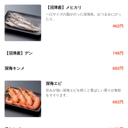
【沼津産】メヒカリ
一口サイズの脂がのった深海魚。おつまみにぴっ
たり。
462
円
【沼津産】デン
748
円
深海キンメ
682
円
深海エビ
甘みが強い深海エビを焼くと香ばしい香りが食欲
をそそります。
682
円