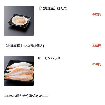
【北海道産】ほたて
462
円
【北海道産】つぶ貝(2個入)
328
円
サーモンハラス
658
円
□□□≪お酒と合う浜焼き≫□□□