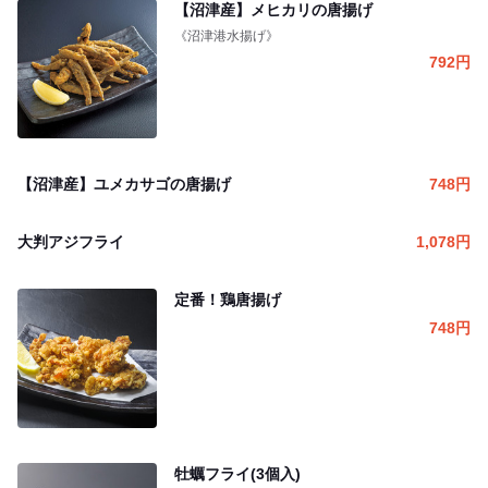
【沼津産】メヒカリの唐揚げ
《沼津港水揚げ》
792
円
【沼津産】ユメカサゴの唐揚げ
748
円
大判アジフライ
1,078
円
定番！鶏唐揚げ
748
円
牡蠣フライ(3個入)