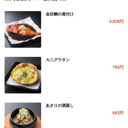
金目鯛の煮付け
3,828
円
カニグラタン
792
円
あさりの酒蒸し
682
円