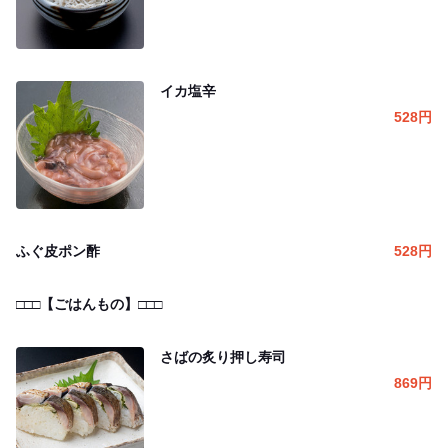
イカ塩辛
528
円
ふぐ皮ポン酢
528
円
□□□【ごはんもの】□□□
さばの炙り押し寿司
869
円