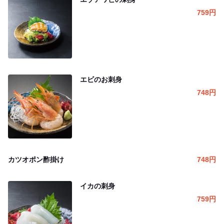
759
円
エビのお刺身
748
円
カツオポン酢掛け
748
円
イカの刺身
759
円