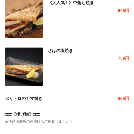
《大人気！》中落ち焼き
649
円
さばの塩焼き
759
円
ぶりトロのカマ焼き
968
円
□□□【揚げ物】□□□
沼津産深海魚の唐揚げもご用意しました！