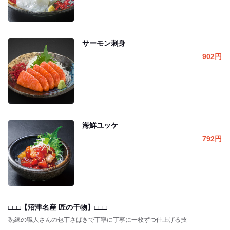
サーモン刺身
902
円
海鮮ユッケ
792
円
□□□【沼津名産 匠の干物】□□□
熟練の職人さんの包丁さばきで丁寧に丁寧に一枚ずつ仕上げる技