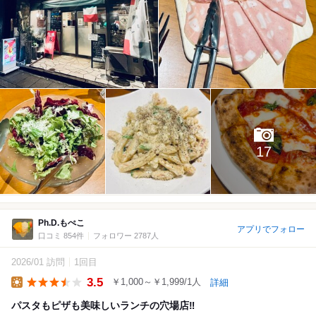
17
Ph.D.もぺこ
アプリでフォロー
口コミ 854件
フォロワー 2787人
2026/01 訪問
1回目
3.5
￥1,000～￥1,999/1人
詳細
Lunch
パスタもピザも美味しいランチの穴場店‼️