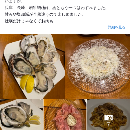
いますが、
兵庫、長崎、岩牡蠣(椿)、あともう一つはわすれました。
甘みや塩加減が全然違うので楽しめました。
牡蠣だけじゃなくてお肉も...
詳細を見る
7