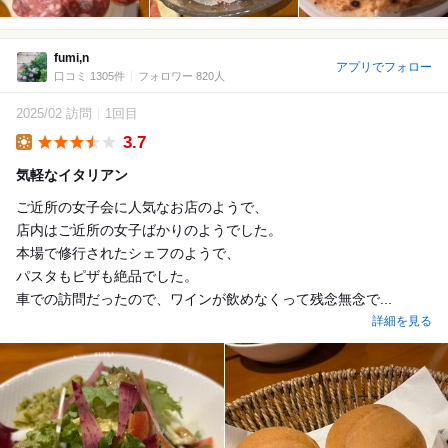
fumi,n
アプリでフォロー
口コミ 1305件
フォロワー 820人
2025/02 訪問
1回目
3.7
Lunch
気軽なイタリアン
ご近所の女子会に人気なお店のようで、
店内はご近所の女子ばかりのようでした。
本場で修行されたシェフのようで、
パスタもピザも絶品でした。
車での訪問だったので、ワインが飲めなくって残念無念で...
詳細を見る