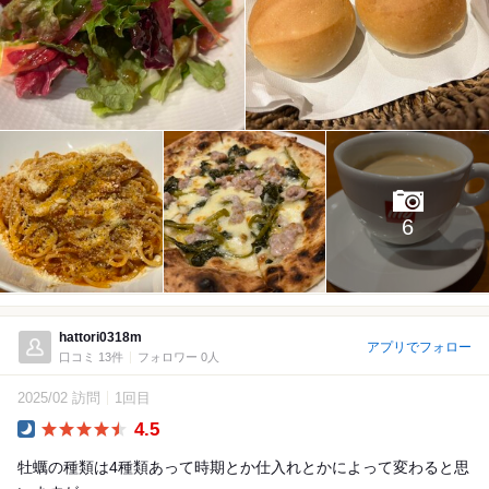
6
hattori0318m
アプリでフォロー
口コミ 13件
フォロワー 0人
2025/02 訪問
1回目
4.5
Dinner
牡蠣の種類は4種類あって時期とか仕入れとかによって変わると思