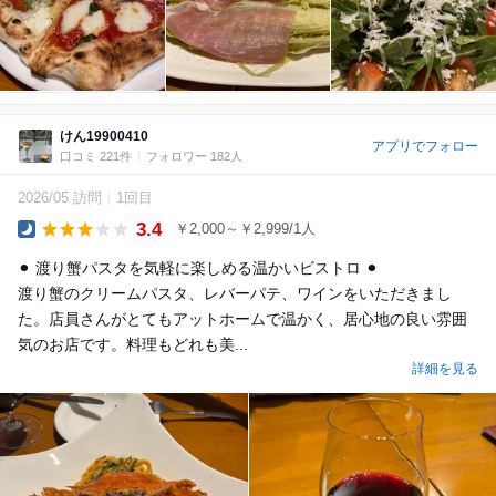
けん19900410
アプリでフォロー
口コミ 221件
フォロワー 182人
2026/05 訪問
1回目
3.4
￥2,000～￥2,999/1人
Dinner
⚫︎ 渡り蟹パスタを気軽に楽しめる温かいビストロ ⚫︎
渡り蟹のクリームパスタ、レバーパテ、ワインをいただきまし
た。店員さんがとてもアットホームで温かく、居心地の良い雰囲
気のお店です。料理もどれも美...
詳細を見る