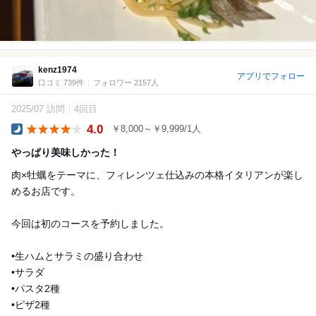
kenz1974
アプリでフォロー
口コミ 739件
フォロワー 2157人
2025/07 訪問
4回目
4.0
￥8,000～￥9,999/1人
Dinner
やっぱり美味しかった！
肉×牡蠣をテーマに、フィレンツェ仕込みの本格イタリアンが楽し
めるお店です。
今回は初のコースを予約しました。
•生ハムとサラミの盛り合わせ
•サラダ
•パスタ2種
•ピザ2種