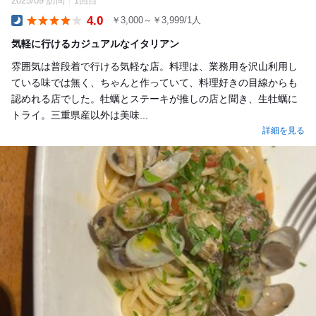
2025/09 訪問
1回目
4.0
￥3,000～￥3,999/1人
Dinner
気軽に行けるカジュアルなイタリアン
雰囲気は普段着で行ける気軽な店。料理は、業務用を沢山利用し
ている味では無く、ちゃんと作っていて、料理好きの目線からも
認めれる店でした。牡蠣とステーキが推しの店と聞き、生牡蠣に
トライ。三重県産以外は美味...
詳細を見る