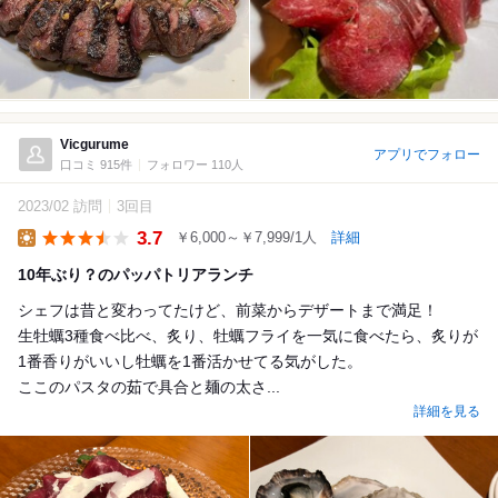
Vicgurume
アプリでフォロー
口コミ 915件
フォロワー 110人
2023/02 訪問
3回目
3.7
￥6,000～￥7,999/1人
詳細
Lunch
10年ぶり？のパッパトリアランチ
シェフは昔と変わってたけど、前菜からデザートまで満足！
生牡蠣3種食べ比べ、炙り、牡蠣フライを一気に食べたら、炙りが
1番香りがいいし牡蠣を1番活かせてる気がした。
ここのパスタの茹で具合と麺の太さ...
詳細を見る