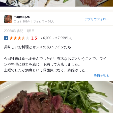
magmag25
アプリでフォロー
口コミ 181件
フォロワー 36人
2026/03 訪問
1回目
3.5
￥6,000～￥7,999/1人
Dinner
美味しいお料理とセンスの良いワインたち！
今回牡蠣は食べませんでしたが、有名なお店ということで、ワイ
ンや料理に魅力を感じ、予約して入店しました。
土曜でしたが満席という雰囲気はなく、終始ゆった...
詳細を見る