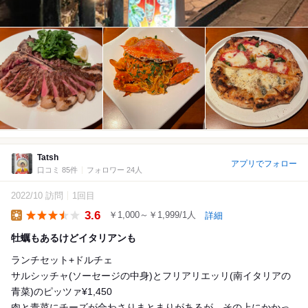
Tatsh
アプリでフォロー
口コミ 85件
フォロワー 24人
2022/10 訪問
1回目
3.6
￥1,000～￥1,999/1人
詳細
Lunch
牡蠣もあるけどイタリアンも
ランチセット+ドルチェ
サルシッチャ(ソーセージの中身)とフリアリエッリ(南イタリアの
青菜)のピッツァ¥1,450
肉と青菜にチーズが合わさりまとまりがあるが、その上にかかっ