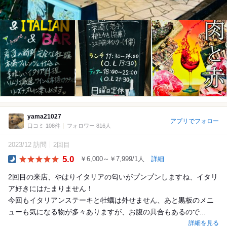
yama21027
アプリでフォロー
口コミ 108件
フォロワー 816人
2023/12 訪問
2回目
5.0
￥6,000～￥7,999/1人
詳細
Dinner
2回目の来店、やはりイタリアの匂いがプンプンしますね、イタリ
ア好きにはたまりません！
今回もイタリアンステーキと牡蠣は外せません、あと黒板のメニ
ューも気になる物が多々ありますが、お腹の具合もあるので...
詳細を見る