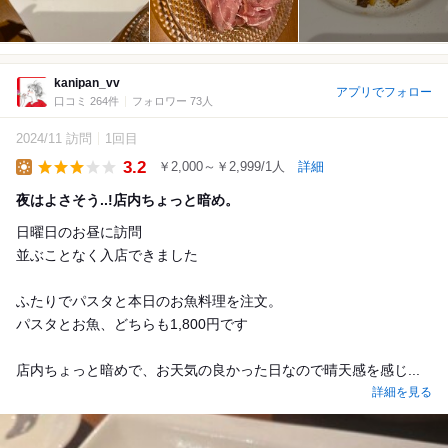
kanipan_vv
アプリでフォロー
口コミ 264件
フォロワー 73人
2024/11 訪問
1回目
3.2
￥2,000～￥2,999/1人
詳細
Lunch
夜はよさそう..!店内ちょっと暗め。
日曜日のお昼に訪問
並ぶことなく入店できました
ふたりでパスタと本日のお魚料理を注文。
パスタとお魚、どちらも1,800円です
店内ちょっと暗めで、お天気の良かった日なので晴天感を感じ...
詳細を見る