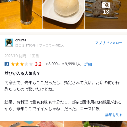
13
chunta
アプリでフォロー
口コミ 1788件
フォロワー 482人
2025/10 訪問
1回目
3.2
￥8,000～￥9,999/1人
詳細
Dinner
並びが入る人気店？
同窓会で、去年もここだったし、指定されて入店。お店の前が行
列だったのは驚いたけどね。
結果、お料理は量もお味も十分だし、2階に団体用のお部屋がある
から、毎年ここでイイんじゃね、だった。コースに飲...
詳細を見る