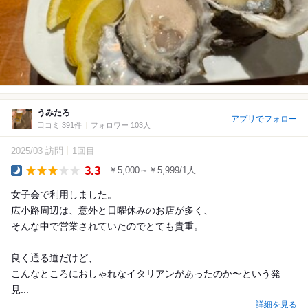
うみたろ
アプリでフォロー
口コミ 391件
フォロワー 103人
2025/03 訪問
1回目
3.3
￥5,000～￥5,999/1人
Dinner
女子会で利用しました。
広小路周辺は、意外と日曜休みのお店が多く、
そんな中で営業されていたのでとても貴重。
良く通る道だけど、
こんなところにおしゃれなイタリアンがあったのか〜という発
見...
詳細を見る