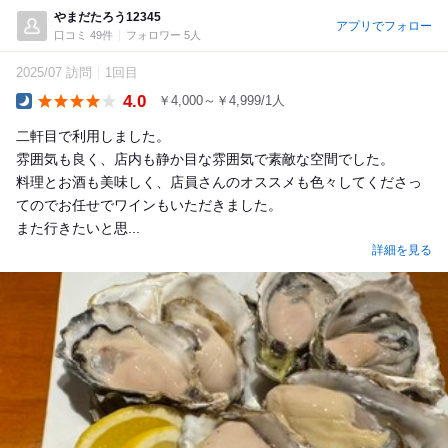
やまだたろう12345
アプリでフォロー
口コミ 49件
フォロワー 5人
2025/07 訪問
1回目
4.0
￥4,000～￥4,999/1人
Dinner
二軒目で利用しました。
雰囲気も良く、店内も静か目な雰囲気で素敵な空間でした。
料理とお酒も美味しく、店員さんのオススメも色々してくださっ
てのでお任せでワインもいただきました。
また行きたいと思...
詳細を見る