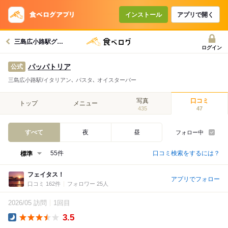
インストール
アプリで開く
三島広小路駅グルメへ
ログイン
パッパトリア
公式
三島広小路駅/イタリアン､ パスタ､ オイスターバー
写真
口コミ
トップ
メニュー
435
47
すべて
夜
昼
フォロー中
口コミ検索をするには？
55件
フェイタス！
アプリでフォロー
口コミ 162件
フォロワー 25人
2026/05 訪問
1回目
3.5
Dinner