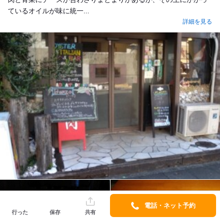
ているオイルが味に統一...
詳細を見る
電話・ネット予約
行った
保存
共有